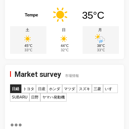
35°C
Tempe
土
日
月
45°C
44°C
38°C
33°C
32°C
33°C
Market survey
市場情報
日経
トヨタ
日産
ホンダ
マツダ
スズキ
三菱
いすゞ
SUBARU
日野
ヤマハ発動機