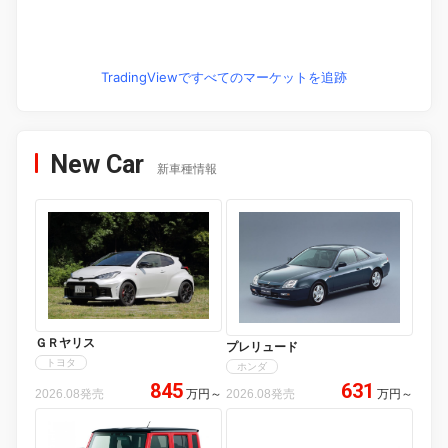
TradingViewですべてのマーケットを追跡
New Car
新車種情報
ＧＲヤリス
プレリュード
トヨタ
ホンダ
845
631
2026.08発売
万円
～
2026.08発売
万円
～