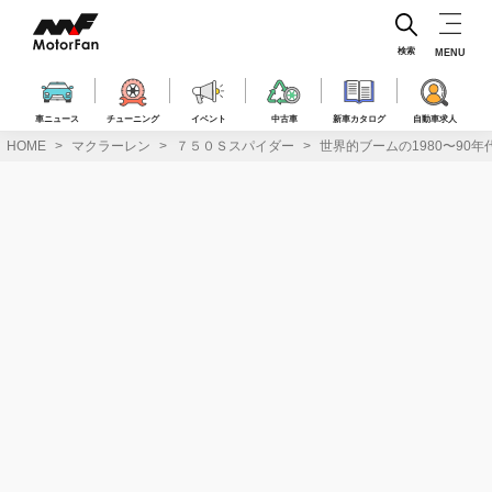
コ
ン
テ
検索
MENU
ン
ツ
へ
車ニュース
チューニング
イベント
中古車
新車カタログ
自動車求人
ス
HOME
マクラーレン
７５０Ｓスパイダー
世界的ブームの1980〜90年
キ
ッ
プ