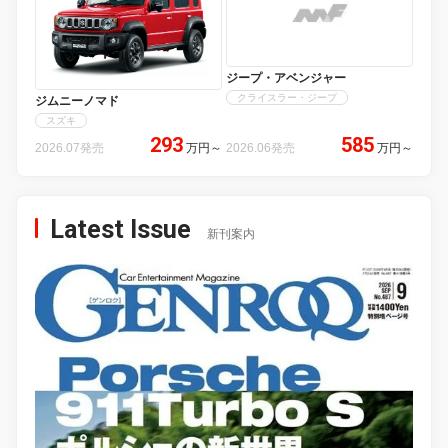
ジープ・アベンジャー
クライスラー・ジープ
ジムニーノマド
スズキ
293
585
2026.07発売
万円
～
2026.06発売
万円
～
Latest Issue
新刊案内