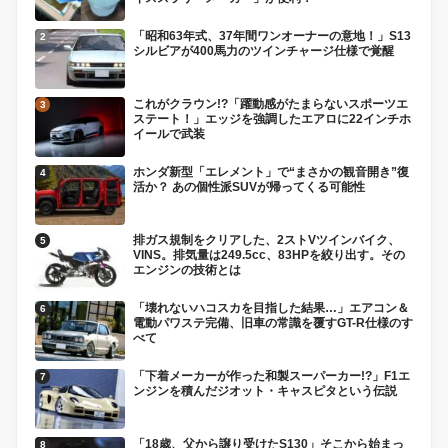
「昭和63年式、37年間ワンオーナーの意地！」S13
シルビアが400馬力のツインチャージ仕様で覚醒
これがクラウン!?「躍動感がたまらないスポーツエ
ステート！」エッジを強調したエアロに22インチホ
イールで武装
ホンダ新型「エレメント」で“まさかの観音開き”復
活か？ あの個性派SUVが帰ってくる可能性
排ガス規制をクリアした、2ストVツインバイク、
VINS。排気量は249.5cc、83HPを絞り出す。その
エンジンの技術とは
「壊れないハコスカを目指した結果…」エアコン＆
電動パワステ完備、旧車の常識を覆すGT-R仕様のす
べて
「下着メーカーが作った和製スーパーカー!?」F1エ
ンジンを積んだジオット・キャスピタという伝説
「18歳、父から譲り受けたS130」そこから始まっ