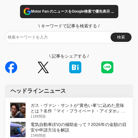
→
Motor Fan のニュースをGoogle検索で優先表示
\
キーワードで記事を検索する
/
検索
\
記事をシェアする
/
ヘッドラインニュース
ガス・ヴァン・サントが“黄色い車”に込めた意味
とは？名作『マイ・プライベート・アイダホ』が
初のデジタルリマスター版で復活
11時間前
電気自動車(EV)の補助金って？2026年の金額の目
安や申請方法を解説
15時間前