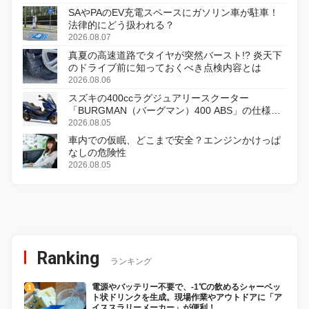
SAやPAのEV充電スペースにガソリン車が駐車！
法律的にどう扱われる？
2026.08.07
真夏の高速道路でタイヤが突然バースト!? 炎天下
のドライブ前に知っておくべき点検内容とは
2026.08.06
スズキの400ccラグジュアリースクーター
「BURGMAN（バーグマン）400 ABS」の仕様を
変更し、8月18日に発売
2026.08.05
車内での仮眠、どこまで安全？エンジンかけっぱ
なしの危険性
2026.08.05
Ranking
ランキング
電源やバッテリー不要で、-1℃の飲めるシャーベッ
ト状ドリンクを生成。現場作業やアウトドアに「ア
イススラリーメーカー」が便利！