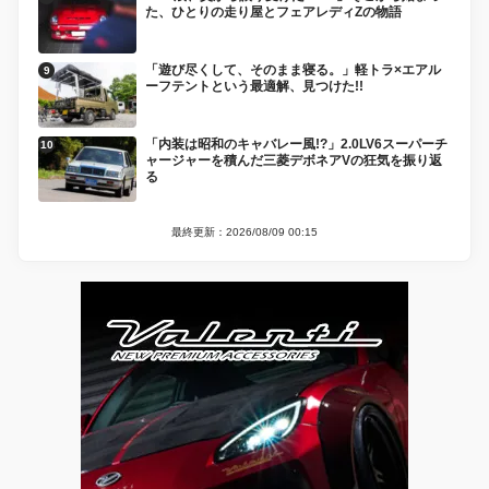
た、ひとりの走り屋とフェアレディZの物語
「遊び尽くして、そのまま寝る。」軽トラ×エアル
ーフテントという最適解、見つけた!!
「内装は昭和のキャバレー風!?」2.0LV6スーパーチ
ャージャーを積んだ三菱デボネアVの狂気を振り返
る
最終更新：2026/08/09 00:15