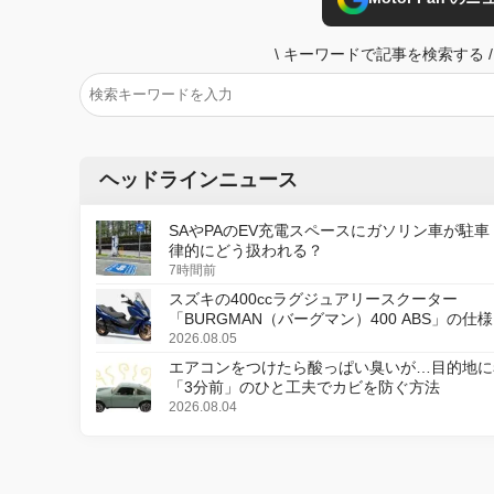
\
キーワードで記事を検索する
/
ヘッドラインニュース
SAやPAのEV充電スペースにガソリン車が駐車
律的にどう扱われる？
7時間前
スズキの400ccラグジュアリースクーター
「BURGMAN（バーグマン）400 ABS」の仕
更し、8月18日に発売
2026.08.05
エアコンをつけたら酸っぱい臭いが…目的地に
「3分前」のひと工夫でカビを防ぐ方法
2026.08.04