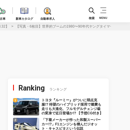
検索
MENU
古車
新車カタログ
自動車求人
32】
【写真・6枚目】世界的ブームの1980〜90年代ヤングタイマーの魅力を考え
Ranking
ランキング
トヨタ『ルーミー』がついに弱点克
服!? 待望のハイブリッド採用で燃費も
走りも大進化、フルモデルチェンジ級
の変身で近日登場か!? 【予想CG付き】
「下着メーカーが作った和製スーパー
カー!?」F1エンジンを積んだジオッ
ト・キャスピタという伝説