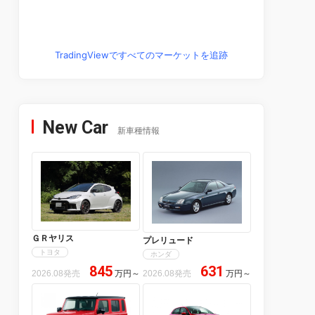
TradingViewですべてのマーケットを追跡
New Car
新車種情報
ＧＲヤリス
プレリュード
トヨタ
ホンダ
845
631
2026.08発売
万円
～
2026.08発売
万円
～