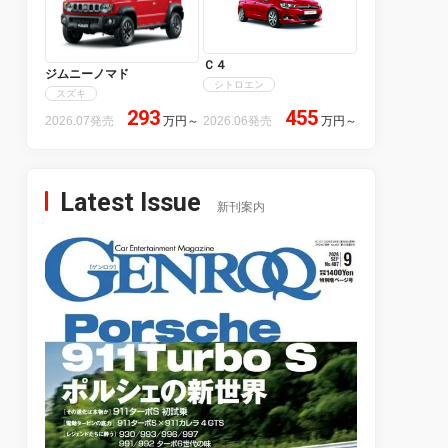
Ｃ４
ジムニーノマド
シトロエン
スズキ
293
455
2026.07発売
万円
～
2026.06発売
万円
～
Latest Issue
新刊案内