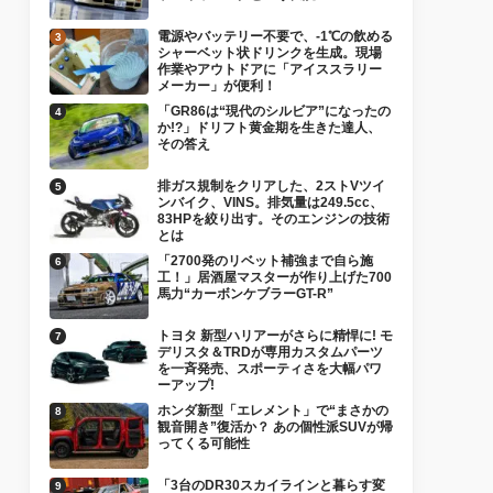
電源やバッテリー不要で、-1℃の飲める
シャーベット状ドリンクを生成。現場
作業やアウトドアに「アイススラリー
メーカー」が便利！
「GR86は“現代のシルビア”になったの
か!?」ドリフト黄金期を生きた達人、
その答え
排ガス規制をクリアした、2ストVツイ
ンバイク、VINS。排気量は249.5cc、
83HPを絞り出す。そのエンジンの技術
とは
「2700発のリベット補強まで自ら施
工！」居酒屋マスターが作り上げた700
馬力“カーボンケブラーGT-R”
トヨタ 新型ハリアーがさらに精悍に! モ
デリスタ＆TRDが専用カスタムパーツ
を一斉発売、スポーティさを大幅パワ
ーアップ!
ホンダ新型「エレメント」で“まさかの
観音開き”復活か？ あの個性派SUVが帰
ってくる可能性
「3台のDR30スカイラインと暮らす変