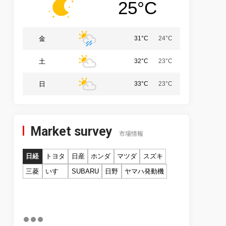
25°C
金
31°C
24°C
土
32°C
23°C
日
33°C
23°C
Market survey
市場情報
日経
トヨタ
日産
ホンダ
マツダ
スズキ
三菱
いすゞ
SUBARU
日野
ヤマハ発動機