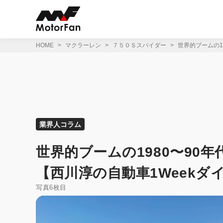
コ
ン
テ
ン
ツ
HOME
マクラーレン
７５０Ｓスパイダー
世界的ブームの1
へ
ス
キ
ッ
プ
業界人コラム
世界的ブームの1980〜90
【西川淳の自動車1Weekダイア
写真6枚目