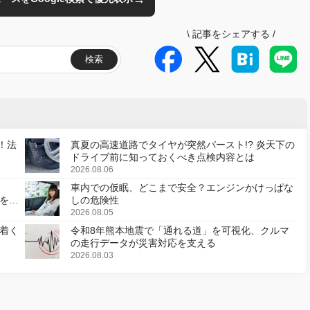
\
記事をシェアする
/
検索
！法
真夏の高速道路でタイヤが突然バースト!? 炎天下の
ドライブ前に知っておくべき点検内容とは
2026.08.06
車内での仮眠、どこまで安全？エンジンかけっぱな
様を変
しの危険性
2026.08.05
着く
令和8年熊本地震で「通れる道」を可視化、クルマ
の走行データが災害対応を支える
2026.08.03