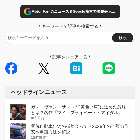
→
Motor Fan のニュースをGoogle検索で優先表示
\
キーワードで記事を検索する
/
検索
\
記事をシェアする
/
ヘッドラインニュース
ガス・ヴァン・サントが“黄色い車”に込めた意味
とは？名作『マイ・プライベート・アイダホ』が
初のデジタルリマスター版で復活
8時間前
電気自動車(EV)の補助金って？2026年の金額の目
安や申請方法を解説
12時間前