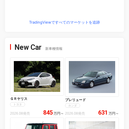
TradingViewですべてのマーケットを追跡
New Car
新車種情報
ＧＲヤリス
プレリュード
トヨタ
ホンダ
845
631
2026.08発売
万円
～
2026.08発売
万円
～