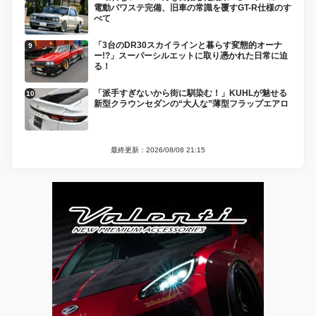
電動パワステ完備、旧車の常識を覆すGT-R仕様のす
べて
「3台のDR30スカイラインと暮らす変態的オーナ
ー!?」スーパーシルエットに取り憑かれた日常に迫
る！
「派手すぎないから街に馴染む！」KUHLが魅せる
新型クラウンセダンの“大人な”薄型フラップエアロ
最終更新：2026/08/08 21:15