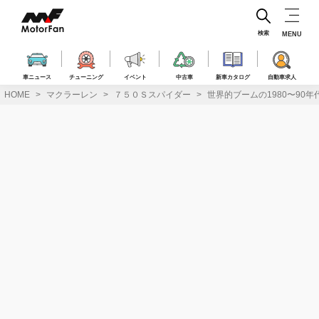
コ
ン
テ
検索
MENU
ン
ツ
へ
車ニュース
チューニング
イベント
中古車
新車カタログ
自動車求人
ス
HOME
マクラーレン
７５０Ｓスパイダー
世界的ブームの1980〜90年
キ
ッ
プ