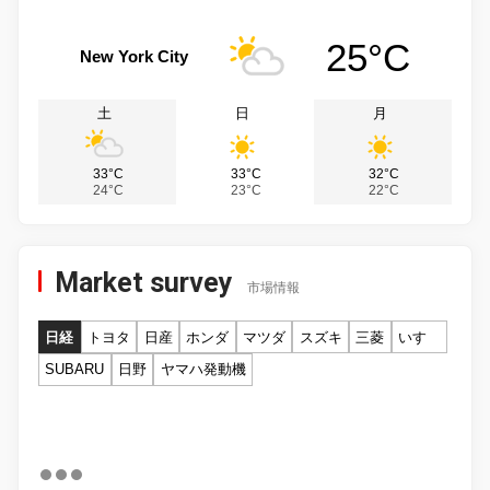
25°C
New York City
土
日
月
33°C
33°C
32°C
24°C
23°C
22°C
Market survey
市場情報
日経
トヨタ
日産
ホンダ
マツダ
スズキ
三菱
いすゞ
SUBARU
日野
ヤマハ発動機