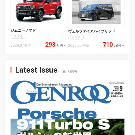
ジムニーノマド
ヴェルファイアハイブリッド
スズキ
トヨタ
293
710
2026.07発売
万円
～
2026.06発売
万円
～
Latest Issue
新刊案内