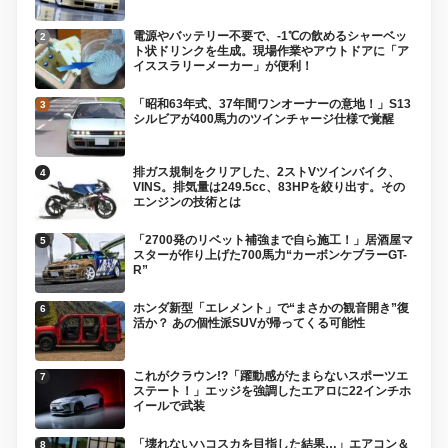
電源やバッテリー不要で、-1℃の飲めるシャーベッ
ト状ドリンクを生成。現場作業やアウトドアに「ア
イススラリーメーカー」が便利！
「昭和63年式、37年間ワンオーナーの意地！」S13
シルビアが400馬力のツインチャージ仕様で覚醒
排ガス規制をクリアした、2ストVツインバイク、
VINS。排気量は249.5cc、83HPを絞り出す。その
エンジンの技術とは
「2700発のリベット補強まで自ら施工！」居酒屋マ
スターが作り上げた700馬力“カーボンケブラーGT-
R”
ホンダ新型「エレメント」で“まさかの観音開き”復
活か？ あの個性派SUVが帰ってくる可能性
これがクラウン!?「躍動感がたまらないスポーツエ
ステート！」エッジを強調したエアロに22インチホ
イールで武装
「壊れないハコスカを目指した結果…」エアコン＆