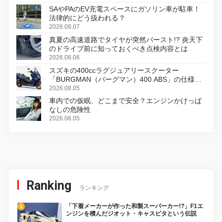
SAやPAのEV充電スペースにガソリン車が駐車！
法律的にどう扱われる？
2026.08.07
真夏の高速道路でタイヤが突然バースト!? 炎天下
のドライブ前に知っておくべき点検内容とは
2026.08.06
スズキの400ccラグジュアリースクーター
「BURGMAN（バーグマン）400 ABS」の仕様を
変更し、8月18日に発売
2026.08.05
車内での仮眠、どこまで安全？エンジンかけっぱ
なしの危険性
2026.08.05
Ranking
ランキング
「下着メーカーが作った和製スーパーカー!?」F1エ
ンジンを積んだジオット・キャスピタという伝説