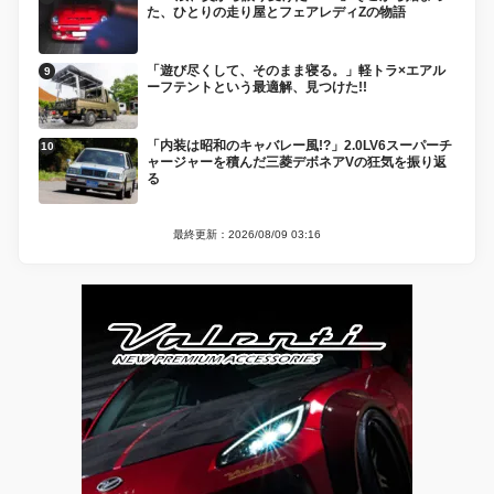
た、ひとりの走り屋とフェアレディZの物語
「遊び尽くして、そのまま寝る。」軽トラ×エアル
ーフテントという最適解、見つけた!!
「内装は昭和のキャバレー風!?」2.0LV6スーパーチ
ャージャーを積んだ三菱デボネアVの狂気を振り返
る
最終更新：2026/08/09 03:16