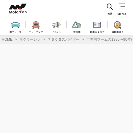
コ
ン
テ
検索
MENU
ン
ツ
へ
車ニュース
チューニング
イベント
中古車
新車カタログ
自動車求人
ス
HOME
マクラーレン
７５０Ｓスパイダー
世界的ブームの1980〜90年
キ
ッ
プ