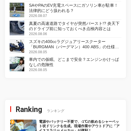
SAやPAのEV充電スペースにガソリン車が駐車！
法律的にどう扱われる？
2026.08.07
真夏の高速道路でタイヤが突然バースト!? 炎天下
のドライブ前に知っておくべき点検内容とは
2026.08.06
スズキの400ccラグジュアリースクーター
「BURGMAN（バーグマン）400 ABS」の仕様を
変更し、8月18日に発売
2026.08.05
車内での仮眠、どこまで安全？エンジンかけっぱ
なしの危険性
2026.08.05
Ranking
ランキング
電源やバッテリー不要で、-1℃の飲めるシャーベッ
ト状ドリンクを生成。現場作業やアウトドアに「ア
イススラリーメーカー」が便利！