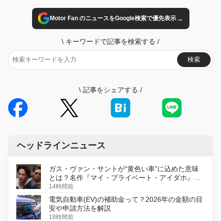
→
Motor Fan のニュースをGoogle検索で優先表示
\
キーワードで記事を検索する
/
検索
\
記事をシェアする
/
ヘッドラインニュース
ガス・ヴァン・サントが“黄色い車”に込めた意味
とは？名作『マイ・プライベート・アイダホ』が
初のデジタルリマスター版で復活
14時間前
電気自動車(EV)の補助金って？2026年の金額の目
安や申請方法を解説
18時間前