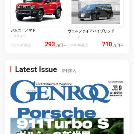
ジムニーノマド
ヴェルファイアハイブリッド
スズキ
トヨタ
293
710
2026.07発売
万円
～
2026.06発売
万円
～
Latest Issue
新刊案内