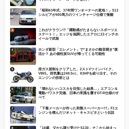
「昭和63年式、37年間ワンオーナーの意地！」S13
シルビアが400馬力のツインチャージ仕様で覚醒
これがクラウン!?「躍動感がたまらないスポーツエ
ステート！」エッジを強調したエアロに22インチホ
イールで武装
ホンダ新型「エレメント」で“まさかの観音開き”復
活か？ あの個性派SUVが帰ってくる可能性
排ガス規制をクリアした、2ストVツインバイク、
VINS。排気量は249.5cc、83HPを絞り出す。その
エンジンの技術とは
「壊れないハコスカを目指した結果…」エアコン＆
電動パワステ完備、旧車の常識を覆すGT-R仕様のす
べて
「下着メーカーが作った和製スーパーカー!?」F1エ
ンジンを積んだジオット・キャスピタという伝説
「18歳、父から譲り受けたS130」そこから始まっ