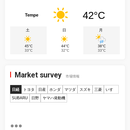
42°C
Tempe
土
日
月
45°C
44°C
38°C
33°C
32°C
33°C
Market survey
市場情報
日経
トヨタ
日産
ホンダ
マツダ
スズキ
三菱
いすゞ
SUBARU
日野
ヤマハ発動機