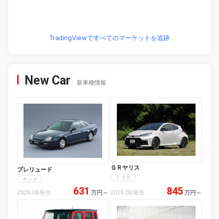
TradingViewですべてのマーケットを追跡
New Car
新車種情報
ＧＲヤリス
プレリュード
トヨタ
ホンダ
631
845
2026.08発売
万円
～
2026.08発売
万円
～