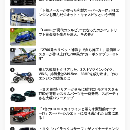
「下着メーカーが作った和製スーパーカー!?」F1エ
ンジンを積んだジオット・キャスピタという伝説
「GR86は“現代のシルビア”になったのか!?」ドリ
フト黄金期を生きた達人、その答え
「2700発のリベット補強まで自ら施工！」居酒屋マ
スターが作り上げた700馬力“カーボンケブラーGT-
R”
排ガス規制をクリアした、2ストVツインバイク、
VINS。排気量は249.5cc、83HPを絞り出す。その
エンジンの技術とは
トヨタ 新型ハリアーがさらに精悍に! モデリスタ＆
TRDが専用カスタムパーツを一斉発売、スポーティ
さを大幅パワーアップ!
「3台のDR30スカイラインと暮らす変態的オーナ
ー!?」スーパーシルエットに取り憑かれた日常に迫
る！
トヨタ「ハイラックスサーフ」がマイナーチェンジ