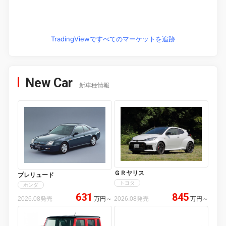
TradingViewですべてのマーケットを追跡
New Car
新車種情報
ＧＲヤリス
プレリュード
トヨタ
ホンダ
631
845
2026.08発売
万円
～
2026.08発売
万円
～