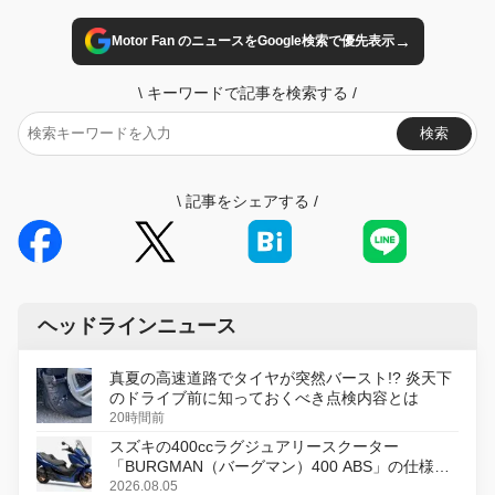
→
Motor Fan のニュースをGoogle検索で優先表示
\
キーワードで記事を検索する
/
検索
\
記事をシェアする
/
ヘッドラインニュース
真夏の高速道路でタイヤが突然バースト!? 炎天下
のドライブ前に知っておくべき点検内容とは
20時間前
スズキの400ccラグジュアリースクーター
「BURGMAN（バーグマン）400 ABS」の仕様を
変更し、8月18日に発売
2026.08.05