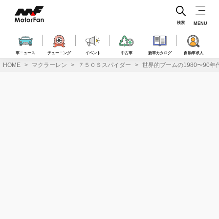
コ
ン
テ
検索
MENU
ン
ツ
へ
車ニュース
チューニング
イベント
中古車
新車カタログ
自動車求人
ス
HOME
マクラーレン
７５０Ｓスパイダー
世界的ブームの1980〜90年
キ
ッ
プ