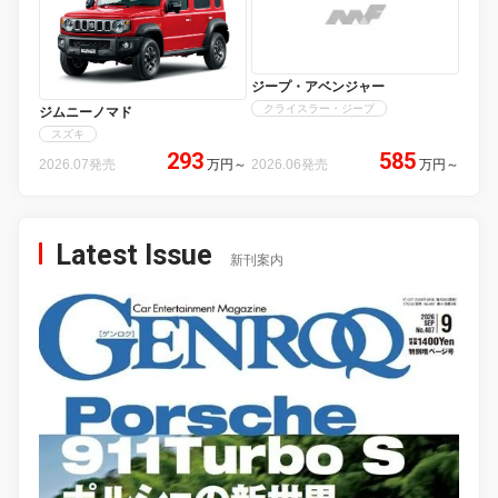
ジープ・アベンジャー
クライスラー・ジープ
ジムニーノマド
スズキ
293
585
2026.07発売
万円
～
2026.06発売
万円
～
Latest Issue
新刊案内