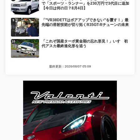
で「スポーツ・ランナー」を230万円で3代目に追加
【今日は何の日？8月4日】
「”VR38DETTはボアアップできない”を覆す！」最
先端の溶射技術が切り拓くR35GT-Rチューンの未来
「これぞ国産ターボ黄金期の忘れ形見！」いすゞ初
代アスカ最終進化形を追う
最終更新：2026/08/07 05:09