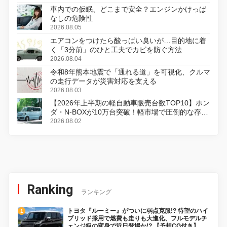
車内での仮眠、どこまで安全？エンジンかけっぱ
なしの危険性
2026.08.05
エアコンをつけたら酸っぱい臭いが…目的地に着
く「3分前」のひと工夫でカビを防ぐ方法
2026.08.04
令和8年熊本地震で「通れる道」を可視化、クルマ
の走行データが災害対応を支える
2026.08.03
【2026年上半期の軽自動車販売台数TOP10】ホン
ダ・N-BOXが10万台突破！軽市場で圧倒的な存在
感
2026.08.02
Ranking
ランキング
トヨタ『ルーミー』がついに弱点克服!? 待望のハイ
ブリッド採用で燃費も走りも大進化、フルモデルチ
ェンジ級の変身で近日登場か!? 【予想CG付き】