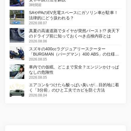
3時間前
SAやPAのEV充電スペースにガソリン車が駐車！
法律的にどう扱われる？
2026.08.07
真夏の高速道路でタイヤが突然バースト!? 炎天下
のドライブ前に知っておくべき点検内容とは
2026.08.06
スズキの400ccラグジュアリースクーター
「BURGMAN（バーグマン）400 ABS」の仕様を
変更し、8月18日に発売
2026.08.05
車内での仮眠、どこまで安全？エンジンかけっぱ
なしの危険性
2026.08.05
エアコンをつけたら酸っぱい臭いが…目的地に着
く「3分前」のひと工夫でカビを防ぐ方法
2026.08.04