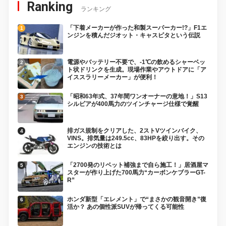
Ranking
ランキング
「下着メーカーが作った和製スーパーカー!?」F1エ
ンジンを積んだジオット・キャスピタという伝説
電源やバッテリー不要で、-1℃の飲めるシャーベッ
ト状ドリンクを生成。現場作業やアウトドアに「ア
イススラリーメーカー」が便利！
「昭和63年式、37年間ワンオーナーの意地！」S13
シルビアが400馬力のツインチャージ仕様で覚醒
排ガス規制をクリアした、2ストVツインバイク、
VINS。排気量は249.5cc、83HPを絞り出す。その
エンジンの技術とは
「2700発のリベット補強まで自ら施工！」居酒屋マ
スターが作り上げた700馬力“カーボンケブラーGT-
R”
ホンダ新型「エレメント」で“まさかの観音開き”復
活か？ あの個性派SUVが帰ってくる可能性