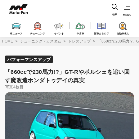
コ
ン
テ
検索
MENU
ン
ツ
へ
車ニュース
チューニング
イベント
中古車
新車カタログ
自動車求人
ス
HOME
チューニング・カスタム
ドレスアップ
「660ccで230馬力!
キ
ッ
プ
パフォーマンスアップ
「660ccで230馬力!?」GT-Rやポルシェを追い回
す魔改造ホンダトゥデイの真実
写真4枚目