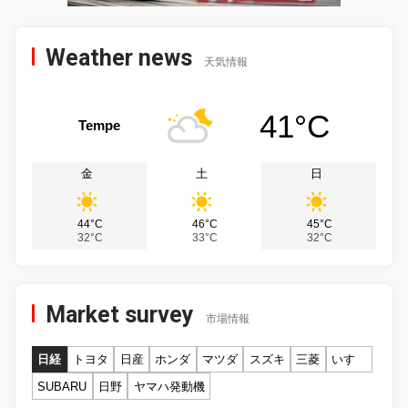
Weather news
天気情報
41°C
Tempe
金
土
日
44°C
46°C
45°C
32°C
33°C
32°C
Market survey
市場情報
日経
トヨタ
日産
ホンダ
マツダ
スズキ
三菱
いすゞ
SUBARU
日野
ヤマハ発動機