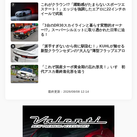
これがクラウン!?「躍動感がたまらないスポーツエ
ステート！」エッジを強調したエアロに22インチホ
イールで武装
「3台のDR30スカイラインと暮らす変態的オーナ
ー!?」スーパーシルエットに取り憑かれた日常に迫
る！
「派手すぎないから街に馴染む！」KUHLが魅せる
新型クラウンセダンの“大人な”薄型フラップエアロ
「これぞ国産ターボ黄金期の忘れ形見！」いすゞ初
代アスカ最終進化形を追う
最終更新：2026/08/08 12:14