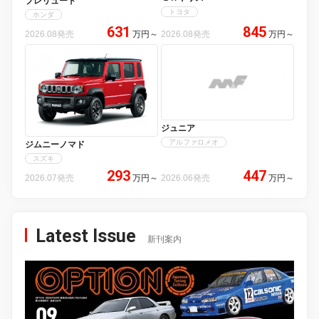
プレリュード
トヨタ
ホンダ
631
845
2026.08発売
万円
～
2026.08発売
万円
～
ジュニア
アルファロメオ
ジムニーノマド
スズキ
293
447
2026.07発売
万円
～
2026.06発売
万円
～
Latest Issue
新刊案内