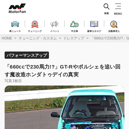
コ
ン
テ
検索
MENU
ン
ツ
へ
車ニュース
チューニング
イベント
中古車
新車カタログ
自動車求人
ス
HOME
チューニング・カスタム
ドレスアップ
「660ccで230馬力!
キ
ッ
プ
パフォーマンスアップ
「660ccで230馬力!?」GT-Rやポルシェを追い回
す魔改造ホンダトゥデイの真実
写真1枚目