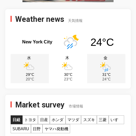
Weather news
天気情報
24°C
New York City
水
木
金
29°C
30°C
31°C
20°C
23°C
24°C
Market survey
市場情報
日経
トヨタ
日産
ホンダ
マツダ
スズキ
三菱
いすゞ
SUBARU
日野
ヤマハ発動機