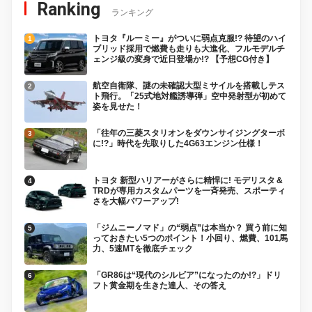
Ranking
ランキング
トヨタ『ルーミー』がついに弱点克服!? 待望のハイ
ブリッド採用で燃費も走りも大進化、フルモデルチ
ェンジ級の変身で近日登場か!? 【予想CG付き】
航空自衛隊、謎の未確認大型ミサイルを搭載しテス
ト飛行。「25式地対艦誘導弾」空中発射型が初めて
姿を見せた！
「往年の三菱スタリオンをダウンサイジングターボ
に!?」時代を先取りした4G63エンジン仕様！
トヨタ 新型ハリアーがさらに精悍に! モデリスタ＆
TRDが専用カスタムパーツを一斉発売、スポーティ
さを大幅パワーアップ!
「ジムニーノマド」の“弱点”は本当か？ 買う前に知
っておきたい5つのポイント！小回り、燃費、101馬
力、5速MTを徹底チェック
「GR86は“現代のシルビア”になったのか!?」ドリ
フト黄金期を生きた達人、その答え