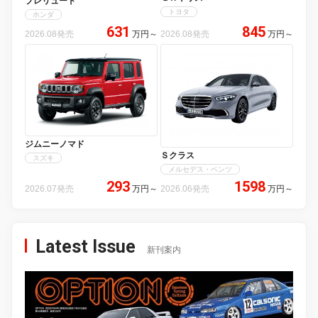
プレリュード
トヨタ
ホンダ
631
845
2026.08発売
万円
～
2026.08発売
万円
～
ジムニーノマド
Ｓクラス
スズキ
メルセデス・ベンツ
293
1598
2026.07発売
万円
～
2026.06発売
万円
～
Latest Issue
新刊案内