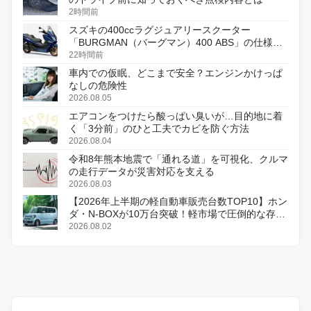
2時間前
スズキの400ccラグジュアリースクーター
「BURGMAN（バーグマン）400 ABS」の仕様を
変更し、8月18日に発売
22時間前
車内での仮眠、どこまで安全？エンジンかけっぱ
なしの危険性
2026.08.05
エアコンをつけたら酸っぱい臭いが…目的地に着
く「3分前」のひと工夫でカビを防ぐ方法
2026.08.04
令和8年熊本地震で「通れる道」を可視化、クルマ
の走行データが災害対応を支える
2026.08.03
【2026年上半期の軽自動車販売台数TOP10】ホン
ダ・N-BOXが10万台突破！軽市場で圧倒的な存在
感
2026.08.02