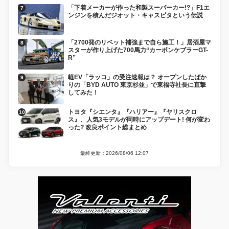
「下着メーカーが作った和製スーパーカー!?」F1エ
ンジンを積んだジオット・キャスピタという伝説
「2700発のリベット補強まで自ら施工！」居酒屋マ
スターが作り上げた700馬力“カーボンケブラーGT-
R”
軽EV「ラッコ」の受注速報は？ オープンしたばか
りの「BYD AUTO 東京杉並」で東福寺社長に直撃
してみた！
トヨタ『シエンタ』『ハリアー』『ヤリスクロ
ス』、人気3モデルが同時にアップデート! 何が変わ
った? 改良ポイント総まとめ
最終更新：2026/08/06 12:07