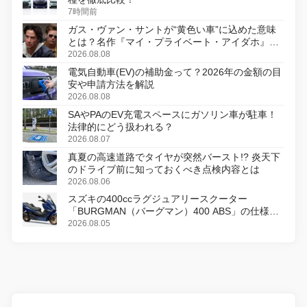
7時間前
ガス・ヴァン・サントが“黄色い車”に込めた意味
とは？名作『マイ・プライベート・アイダホ』が
初のデジタルリマスター版で復活
2026.08.08
電気自動車(EV)の補助金って？2026年の金額の目
安や申請方法を解説
2026.08.08
SAやPAのEV充電スペースにガソリン車が駐車！
法律的にどう扱われる？
2026.08.07
真夏の高速道路でタイヤが突然バースト!? 炎天下
のドライブ前に知っておくべき点検内容とは
2026.08.06
スズキの400ccラグジュアリースクーター
「BURGMAN（バーグマン）400 ABS」の仕様を
変更し、8月18日に発売
2026.08.05