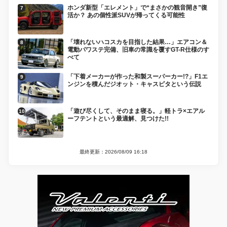
ホンダ新型「エレメント」で“まさかの観音開き”復
活か？ あの個性派SUVが帰ってくる可能性
「壊れないハコスカを目指した結果…」エアコン＆
電動パワステ完備、旧車の常識を覆すGT-R仕様のす
べて
「下着メーカーが作った和製スーパーカー!?」F1エ
ンジンを積んだジオット・キャスピタという伝説
「遊び尽くして、そのまま寝る。」軽トラ×エアル
ーフテントという最適解、見つけた!!
最終更新：2026/08/09 16:18