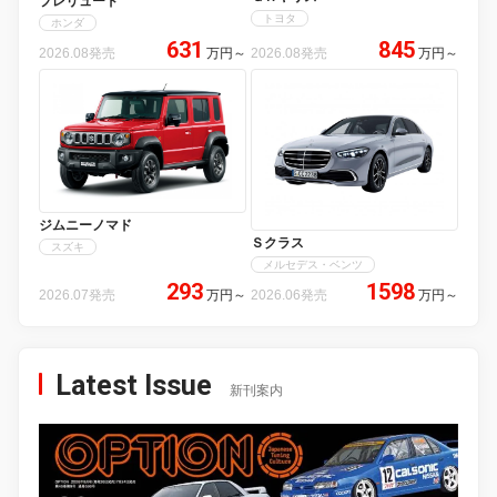
プレリュード
トヨタ
ホンダ
631
845
2026.08発売
万円
～
2026.08発売
万円
～
ジムニーノマド
Ｓクラス
スズキ
メルセデス・ベンツ
293
1598
2026.07発売
万円
～
2026.06発売
万円
～
Latest Issue
新刊案内