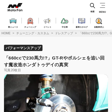
コ
ン
テ
検索
MENU
ン
ツ
へ
車ニュース
チューニング
イベント
中古車
新車カタログ
自動車求人
ス
HOME
チューニング・カスタム
ドレスアップ
「660ccで230馬力!
キ
ッ
プ
パフォーマンスアップ
「660ccで230馬力!?」GT-Rやポルシェを追い回
す魔改造ホンダトゥデイの真実
写真20枚目