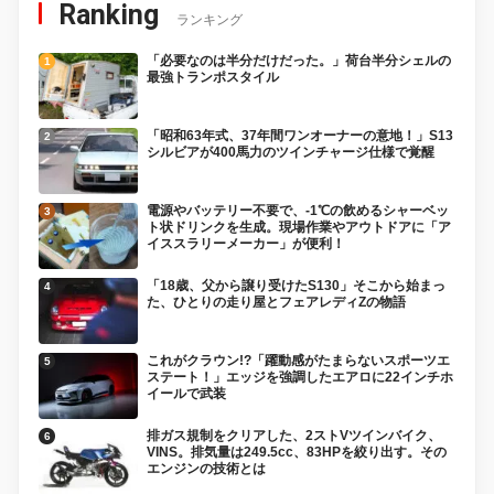
Ranking
ランキング
「必要なのは半分だけだった。」荷台半分シェルの
最強トランポスタイル
「昭和63年式、37年間ワンオーナーの意地！」S13
シルビアが400馬力のツインチャージ仕様で覚醒
電源やバッテリー不要で、-1℃の飲めるシャーベッ
ト状ドリンクを生成。現場作業やアウトドアに「ア
イススラリーメーカー」が便利！
「18歳、父から譲り受けたS130」そこから始まっ
た、ひとりの走り屋とフェアレディZの物語
これがクラウン!?「躍動感がたまらないスポーツエ
ステート！」エッジを強調したエアロに22インチホ
イールで武装
排ガス規制をクリアした、2ストVツインバイク、
VINS。排気量は249.5cc、83HPを絞り出す。その
エンジンの技術とは