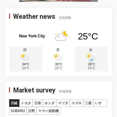
Weather news
天気情報
25°C
New York City
日
月
火
34°C
33°C
28°C
24°C
22°C
25°C
Market survey
市場情報
日経
トヨタ
日産
ホンダ
マツダ
スズキ
三菱
いすゞ
SUBARU
日野
ヤマハ発動機