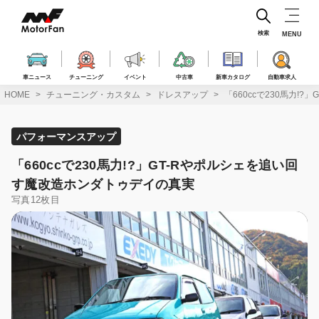
コ
ン
テ
検索
MENU
ン
ツ
へ
車ニュース
チューニング
イベント
中古車
新車カタログ
自動車求人
ス
HOME
チューニング・カスタム
ドレスアップ
「660ccで230馬力!
キ
ッ
プ
パフォーマンスアップ
「660ccで230馬力!?」GT-Rやポルシェを追い回
す魔改造ホンダトゥデイの真実
写真12枚目