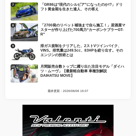
「GR86は“現代のシルビア”になったのか!?」ドリ
フト黄金期を生きた達人、その答え
「2700発のリベット補強まで自ら施工！」居酒屋マ
スターが作り上げた700馬力“カーボンケブラーGT-
R”
排ガス規制をクリアした、2ストVツインバイク、
VINS。排気量は249.5cc、83HPを絞り出す。その
エンジンの技術とは
月間販売台数トップに躍り出た注目モデル「ダイハ
ツ・ムーヴ」【最新軽自動車 車種別解説
DAIHATSU MOVE】
最終更新：2026/08/06 16:07