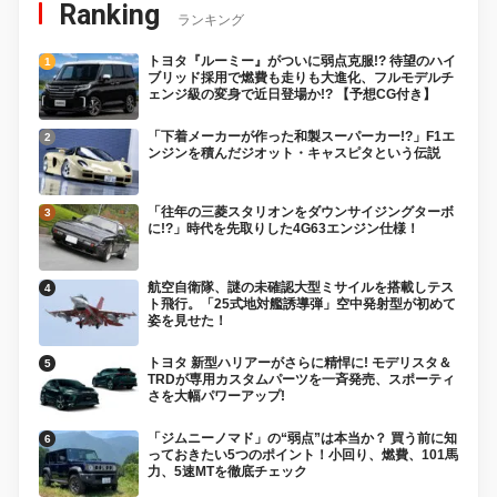
Ranking
ランキング
トヨタ『ルーミー』がついに弱点克服!? 待望のハイ
ブリッド採用で燃費も走りも大進化、フルモデルチ
ェンジ級の変身で近日登場か!? 【予想CG付き】
「下着メーカーが作った和製スーパーカー!?」F1エ
ンジンを積んだジオット・キャスピタという伝説
「往年の三菱スタリオンをダウンサイジングターボ
に!?」時代を先取りした4G63エンジン仕様！
航空自衛隊、謎の未確認大型ミサイルを搭載しテス
ト飛行。「25式地対艦誘導弾」空中発射型が初めて
姿を見せた！
トヨタ 新型ハリアーがさらに精悍に! モデリスタ＆
TRDが専用カスタムパーツを一斉発売、スポーティ
さを大幅パワーアップ!
「ジムニーノマド」の“弱点”は本当か？ 買う前に知
っておきたい5つのポイント！小回り、燃費、101馬
力、5速MTを徹底チェック