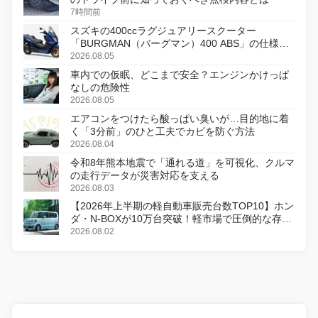
7時間前
スズキの400ccラグジュアリースクーター
「BURGMAN（バーグマン）400 ABS」の仕様を
変更し、8月18日に発売
2026.08.05
車内での仮眠、どこまで安全？エンジンかけっぱ
なしの危険性
2026.08.05
エアコンをつけたら酸っぱい臭いが…目的地に着
く「3分前」のひと工夫でカビを防ぐ方法
2026.08.04
令和8年熊本地震で「通れる道」を可視化、クルマ
の走行データが災害対応を支える
2026.08.03
【2026年上半期の軽自動車販売台数TOP10】ホン
ダ・N-BOXが10万台突破！軽市場で圧倒的な存在
感
2026.08.02