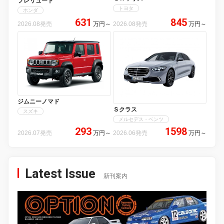
プレリュード
トヨタ
ホンダ
631
845
2026.08発売
万円
～
2026.08発売
万円
～
ジムニーノマド
Ｓクラス
スズキ
メルセデス・ベンツ
293
1598
2026.07発売
万円
～
2026.06発売
万円
～
Latest Issue
新刊案内