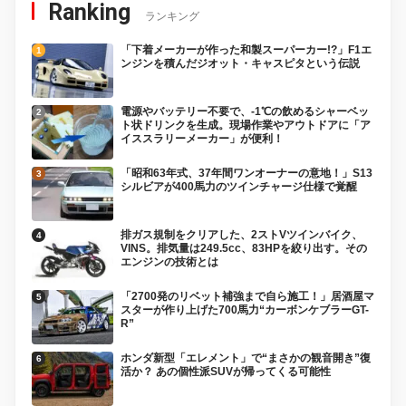
Ranking
ランキング
「下着メーカーが作った和製スーパーカー!?」F1エ
ンジンを積んだジオット・キャスピタという伝説
電源やバッテリー不要で、-1℃の飲めるシャーベッ
ト状ドリンクを生成。現場作業やアウトドアに「ア
イススラリーメーカー」が便利！
「昭和63年式、37年間ワンオーナーの意地！」S13
シルビアが400馬力のツインチャージ仕様で覚醒
排ガス規制をクリアした、2ストVツインバイク、
VINS。排気量は249.5cc、83HPを絞り出す。その
エンジンの技術とは
「2700発のリベット補強まで自ら施工！」居酒屋マ
スターが作り上げた700馬力“カーボンケブラーGT-
R”
ホンダ新型「エレメント」で“まさかの観音開き”復
活か？ あの個性派SUVが帰ってくる可能性