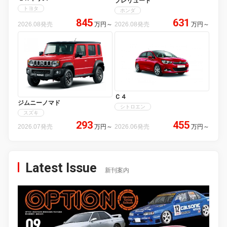
プレリュード
トヨタ
ホンダ
845
631
2026.08発売
万円
～
2026.08発売
万円
～
Ｃ４
ジムニーノマド
シトロエン
スズキ
293
455
2026.07発売
万円
～
2026.06発売
万円
～
Latest Issue
新刊案内