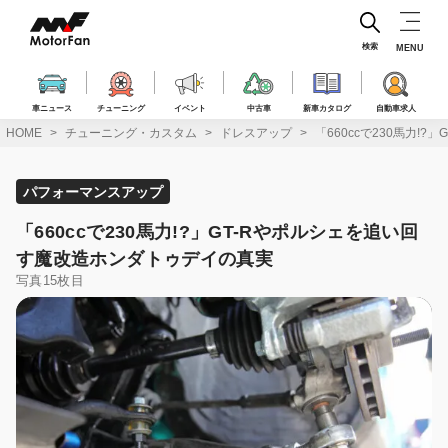
コ
ン
テ
検索
MENU
ン
ツ
へ
車ニュース
チューニング
イベント
中古車
新車カタログ
自動車求人
ス
HOME
チューニング・カスタム
ドレスアップ
「660ccで230馬力!
キ
ッ
プ
パフォーマンスアップ
「660ccで230馬力!?」GT-Rやポルシェを追い回
す魔改造ホンダトゥデイの真実
写真15枚目