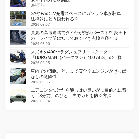
3時間前
SAやPAのEV充電スペースにガソリン車が駐車！
法律的にどう扱われる？
2026.08.07
真夏の高速道路でタイヤが突然バースト!? 炎天下
のドライブ前に知っておくべき点検内容とは
2026.08.06
スズキの400ccラグジュアリースクーター
「BURGMAN（バーグマン）400 ABS」の仕様を
変更し、8月18日に発売
2026.08.05
車内での仮眠、どこまで安全？エンジンかけっぱ
なしの危険性
2026.08.05
エアコンをつけたら酸っぱい臭いが…目的地に着
く「3分前」のひと工夫でカビを防ぐ方法
2026.08.04