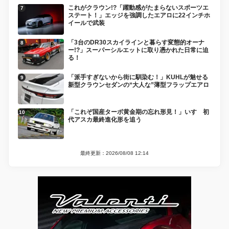
これがクラウン!?「躍動感がたまらないスポーツエ
ステート！」エッジを強調したエアロに22インチホ
イールで武装
「3台のDR30スカイラインと暮らす変態的オーナ
ー!?」スーパーシルエットに取り憑かれた日常に迫
る！
「派手すぎないから街に馴染む！」KUHLが魅せる
新型クラウンセダンの“大人な”薄型フラップエアロ
「これぞ国産ターボ黄金期の忘れ形見！」いすゞ初
代アスカ最終進化形を追う
最終更新：2026/08/08 12:14