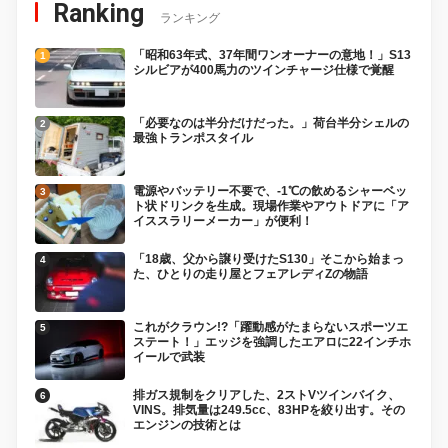
Ranking
ランキング
「昭和63年式、37年間ワンオーナーの意地！」S13
シルビアが400馬力のツインチャージ仕様で覚醒
「必要なのは半分だけだった。」荷台半分シェルの
最強トランポスタイル
電源やバッテリー不要で、-1℃の飲めるシャーベッ
ト状ドリンクを生成。現場作業やアウトドアに「ア
イススラリーメーカー」が便利！
「18歳、父から譲り受けたS130」そこから始まっ
た、ひとりの走り屋とフェアレディZの物語
これがクラウン!?「躍動感がたまらないスポーツエ
ステート！」エッジを強調したエアロに22インチホ
イールで武装
排ガス規制をクリアした、2ストVツインバイク、
VINS。排気量は249.5cc、83HPを絞り出す。その
エンジンの技術とは