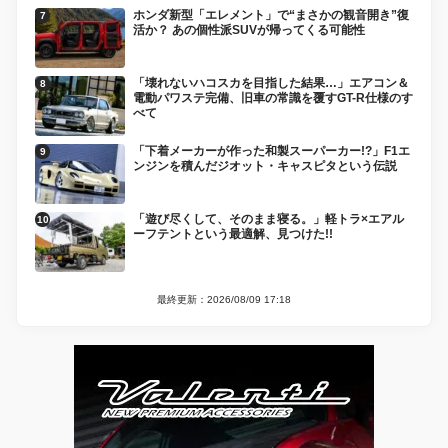
ホンダ新型「エレメント」で“まさかの観音開き”復
活か？ あの個性派SUVが帰ってくる可能性
「壊れないハコスカを目指した結果…」エアコン＆
電動パワステ完備、旧車の常識を覆すGT-R仕様のす
べて
「下着メーカーが作った和製スーパーカー!?」F1エ
ンジンを積んだジオット・キャスピタという伝説
「遊び尽くして、そのまま寝る。」軽トラ×エアル
ーフテントという最適解、見つけた!!
最終更新：2026/08/09 17:18