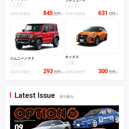
プレリュード
トヨタ
ホンダ
845
631
2026.08発売
万円
～
2026.08発売
万円
～
キックス
ジムニーノマド
日産
スズキ
293
300
2026.07発売
万円
～
2026.06発売
万円
～
Latest Issue
新刊案内