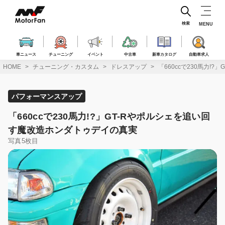
コ
ン
テ
検索
MENU
ン
ツ
へ
車ニュース
チューニング
イベント
中古車
新車カタログ
自動車求人
ス
HOME
チューニング・カスタム
ドレスアップ
「660ccで230馬力!
キ
ッ
プ
パフォーマンスアップ
「660ccで230馬力!?」GT-Rやポルシェを追い回
す魔改造ホンダトゥデイの真実
写真5枚目