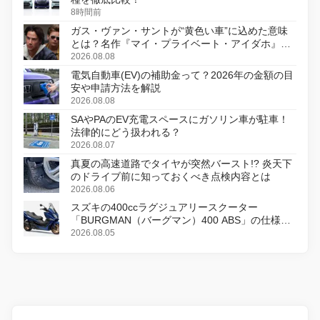
8時間前
ガス・ヴァン・サントが“黄色い車”に込めた意味
とは？名作『マイ・プライベート・アイダホ』が
初のデジタルリマスター版で復活
2026.08.08
電気自動車(EV)の補助金って？2026年の金額の目
安や申請方法を解説
2026.08.08
SAやPAのEV充電スペースにガソリン車が駐車！
法律的にどう扱われる？
2026.08.07
真夏の高速道路でタイヤが突然バースト!? 炎天下
のドライブ前に知っておくべき点検内容とは
2026.08.06
スズキの400ccラグジュアリースクーター
「BURGMAN（バーグマン）400 ABS」の仕様を
変更し、8月18日に発売
2026.08.05