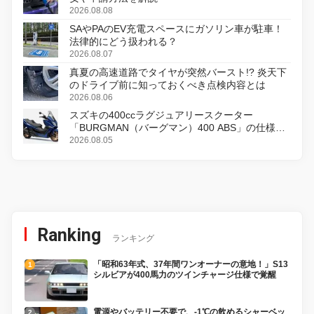
2026.08.08
SAやPAのEV充電スペースにガソリン車が駐車！
法律的にどう扱われる？
2026.08.07
真夏の高速道路でタイヤが突然バースト!? 炎天下
のドライブ前に知っておくべき点検内容とは
2026.08.06
スズキの400ccラグジュアリースクーター
「BURGMAN（バーグマン）400 ABS」の仕様を
変更し、8月18日に発売
2026.08.05
Ranking
ランキング
「昭和63年式、37年間ワンオーナーの意地！」S13
シルビアが400馬力のツインチャージ仕様で覚醒
電源やバッテリー不要で、-1℃の飲めるシャーベッ