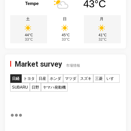
43°C
Tempe
土
日
月
44°C
45°C
41°C
33°C
33°C
32°C
Market survey
市場情報
日経
トヨタ
日産
ホンダ
マツダ
スズキ
三菱
いすゞ
SUBARU
日野
ヤマハ発動機