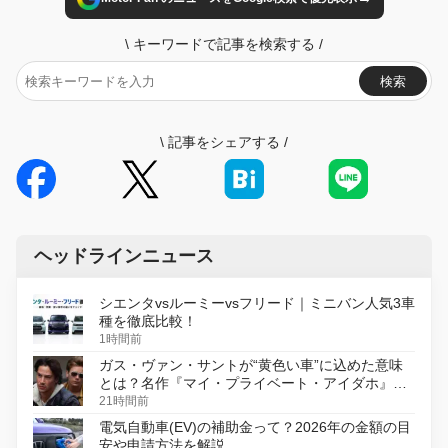
\
キーワードで記事を検索する
/
検索
\
記事をシェアする
/
ヘッドラインニュース
シエンタvsルーミーvsフリード｜ミニバン人気3車
種を徹底比較！
1時間前
ガス・ヴァン・サントが“黄色い車”に込めた意味
とは？名作『マイ・プライベート・アイダホ』が
初のデジタルリマスター版で復活
21時間前
電気自動車(EV)の補助金って？2026年の金額の目
安や申請方法を解説