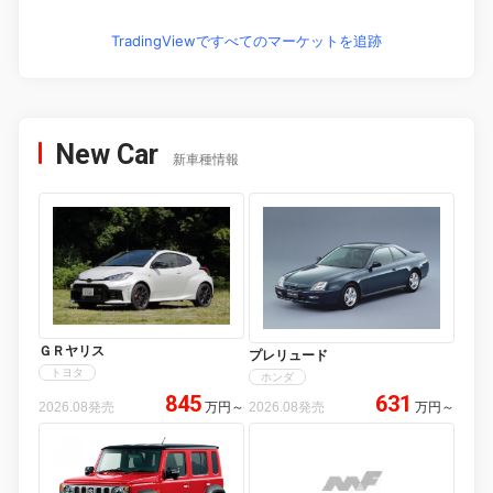
TradingViewですべてのマーケットを追跡
New Car
新車種情報
ＧＲヤリス
プレリュード
トヨタ
ホンダ
845
631
2026.08発売
万円
～
2026.08発売
万円
～