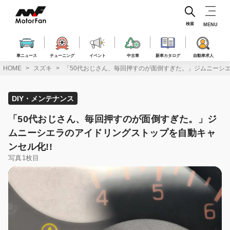
コ
ン
テ
検索
MENU
ン
ツ
へ
車ニュース
チューニング
イベント
中古車
新車カタログ
自動車求人
ス
HOME
スズキ
「50代おじさん、毎回押すのが面倒すぎた。」ジムニーシエ
キ
ッ
プ
DIY・メンテナンス
「50代おじさん、毎回押すのが面倒すぎた。」ジ
ムニーシエラのアイドリングストップを自動キャ
ンセル化!!
写真1枚目