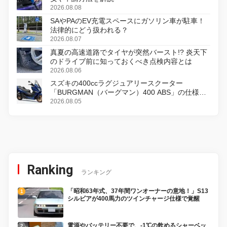
2026.08.08
SAやPAのEV充電スペースにガソリン車が駐車！
法律的にどう扱われる？
2026.08.07
真夏の高速道路でタイヤが突然バースト!? 炎天下
のドライブ前に知っておくべき点検内容とは
2026.08.06
スズキの400ccラグジュアリースクーター
「BURGMAN（バーグマン）400 ABS」の仕様を
変更し、8月18日に発売
2026.08.05
Ranking
ランキング
「昭和63年式、37年間ワンオーナーの意地！」S13
シルビアが400馬力のツインチャージ仕様で覚醒
電源やバッテリー不要で、-1℃の飲めるシャーベッ