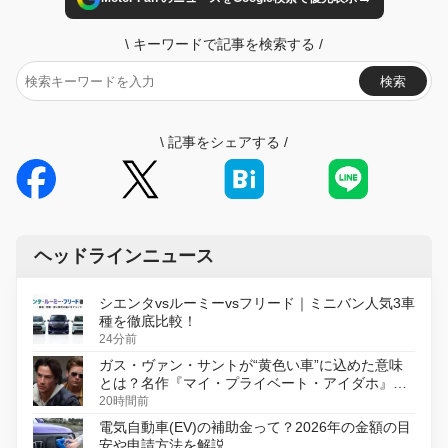
\
キーワードで記事を検索する
/
検索
\
記事をシェアする
/
ヘッドラインニュース
シエンタvsルーミーvsフリード｜ミニバン人気3車
種を徹底比較！
24分前
ガス・ヴァン・サントが“黄色い車”に込めた意味
とは？名作『マイ・プライベート・アイダホ』が
初のデジタルリマスター版で復活
20時間前
電気自動車(EV)の補助金って？2026年の金額の目
安や申請方法を解説