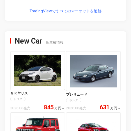
TradingViewですべてのマーケットを追跡
New Car
新車種情報
ＧＲヤリス
プレリュード
トヨタ
ホンダ
845
631
2026.08発売
万円
～
2026.08発売
万円
～