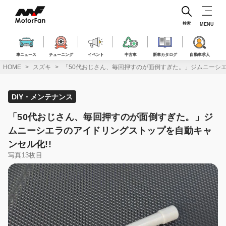
コ
ン
テ
検索
MENU
ン
ツ
へ
車ニュース
チューニング
イベント
中古車
新車カタログ
自動車求人
ス
HOME
スズキ
「50代おじさん、毎回押すのが面倒すぎた。」ジムニーシエ
キ
ッ
プ
DIY・メンテナンス
「50代おじさん、毎回押すのが面倒すぎた。」ジ
ムニーシエラのアイドリングストップを自動キャ
ンセル化!!
写真13枚目