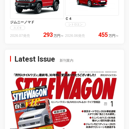
Ｃ４
ジムニーノマド
シトロエン
スズキ
293
455
2026.07発売
万円
～
2026.06発売
万円
～
Latest Issue
新刊案内