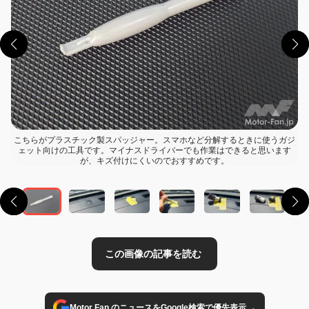
こちらがプラスチック製スパッジャー。スマホなど分解するときに使うガジ
ェット向けの工具です。マイナスドライバーでも作業はできると思います
この画像の記事を読む
が、キズ付けにくいのでおすすめです。
→
Motor Fan のニュースをGoogle検索で優先表示