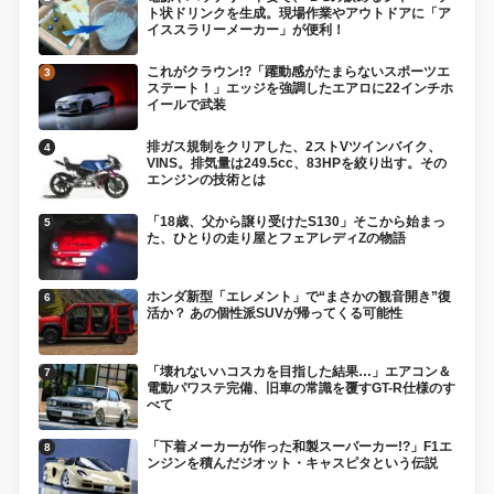
ト状ドリンクを生成。現場作業やアウトドアに「ア
イススラリーメーカー」が便利！
これがクラウン!?「躍動感がたまらないスポーツエ
ステート！」エッジを強調したエアロに22インチホ
イールで武装
排ガス規制をクリアした、2ストVツインバイク、
VINS。排気量は249.5cc、83HPを絞り出す。その
エンジンの技術とは
「18歳、父から譲り受けたS130」そこから始まっ
た、ひとりの走り屋とフェアレディZの物語
ホンダ新型「エレメント」で“まさかの観音開き”復
活か？ あの個性派SUVが帰ってくる可能性
「壊れないハコスカを目指した結果…」エアコン＆
電動パワステ完備、旧車の常識を覆すGT-R仕様のす
べて
「下着メーカーが作った和製スーパーカー!?」F1エ
ンジンを積んだジオット・キャスピタという伝説