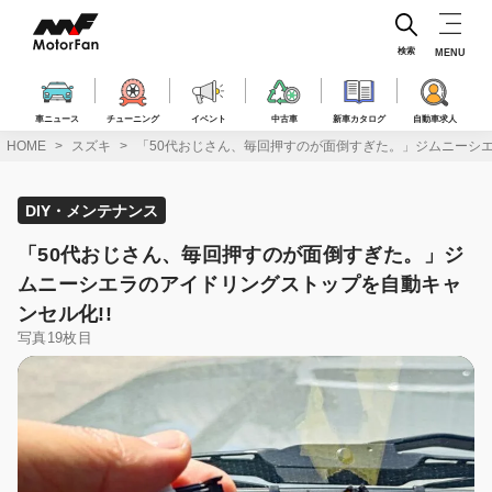
コ
ン
テ
検索
MENU
ン
ツ
へ
車ニュース
チューニング
イベント
中古車
新車カタログ
自動車求人
ス
HOME
スズキ
「50代おじさん、毎回押すのが面倒すぎた。」ジムニーシエ
キ
ッ
プ
DIY・メンテナンス
「50代おじさん、毎回押すのが面倒すぎた。」ジ
ムニーシエラのアイドリングストップを自動キャ
ンセル化!!
写真19枚目