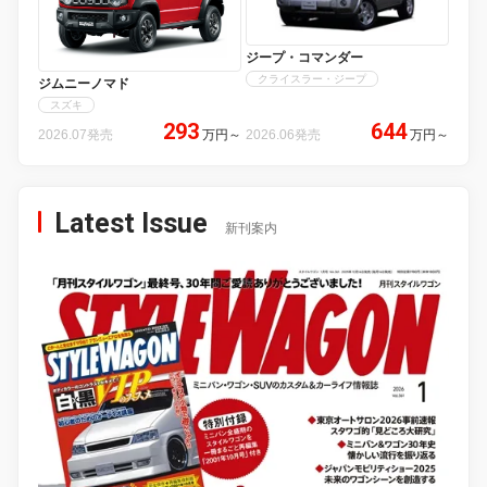
ジープ・コマンダー
クライスラー・ジープ
ジムニーノマド
スズキ
293
644
2026.07発売
万円
～
2026.06発売
万円
～
Latest Issue
新刊案内