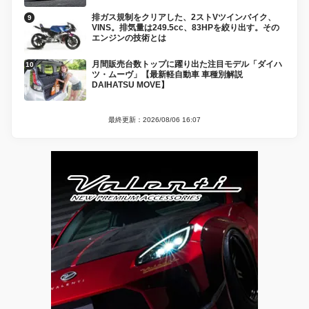
排ガス規制をクリアした、2ストVツインバイク、
VINS。排気量は249.5cc、83HPを絞り出す。その
エンジンの技術とは
月間販売台数トップに躍り出た注目モデル「ダイハ
ツ・ムーヴ」【最新軽自動車 車種別解説
DAIHATSU MOVE】
最終更新：2026/08/06 16:07