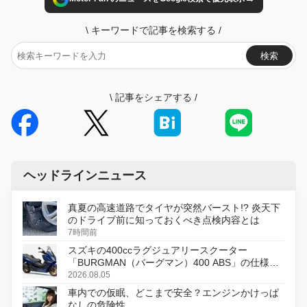
\
キーワードで記事を検索する
/
検索
\
記事をシェアする
/
ヘッドラインニュース
真夏の高速道路でタイヤが突然バースト!? 炎天下
のドライブ前に知っておくべき点検内容とは
7時間前
スズキの400ccラグジュアリースクーター
「BURGMAN（バーグマン）400 ABS」の仕様を
変更し、8月18日に発売
2026.08.05
車内での仮眠、どこまで安全？エンジンかけっぱ
なしの危険性