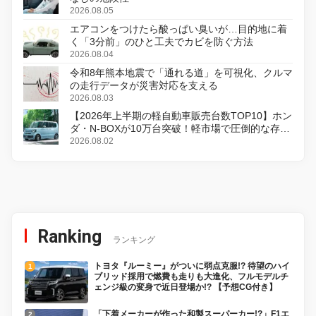
2026.08.05
エアコンをつけたら酸っぱい臭いが…目的地に着
く「3分前」のひと工夫でカビを防ぐ方法
2026.08.04
令和8年熊本地震で「通れる道」を可視化、クルマ
の走行データが災害対応を支える
2026.08.03
【2026年上半期の軽自動車販売台数TOP10】ホン
ダ・N-BOXが10万台突破！軽市場で圧倒的な存在
感
2026.08.02
Ranking
ランキング
トヨタ『ルーミー』がついに弱点克服!? 待望のハイ
ブリッド採用で燃費も走りも大進化、フルモデルチ
ェンジ級の変身で近日登場か!? 【予想CG付き】
「下着メーカーが作った和製スーパーカー!?」F1エ