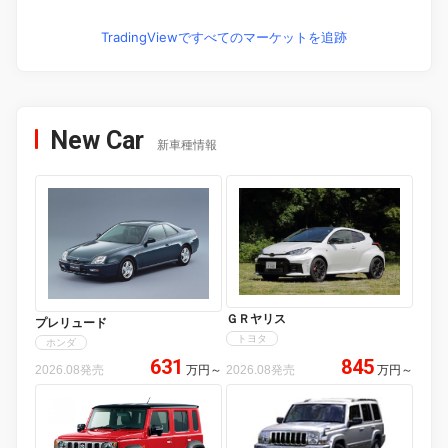
TradingViewですべてのマーケットを追跡
New Car
新車種情報
ＧＲヤリス
プレリュード
トヨタ
ホンダ
631
845
2026.08発売
万円
～
2026.08発売
万円
～