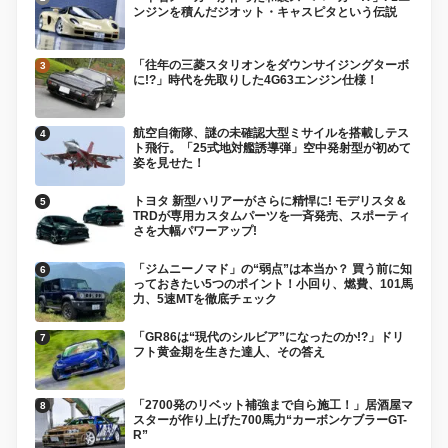
ンジンを積んだジオット・キャスピタという伝説
「往年の三菱スタリオンをダウンサイジングターボ
に!?」時代を先取りした4G63エンジン仕様！
航空自衛隊、謎の未確認大型ミサイルを搭載しテス
ト飛行。「25式地対艦誘導弾」空中発射型が初めて
姿を見せた！
トヨタ 新型ハリアーがさらに精悍に! モデリスタ＆
TRDが専用カスタムパーツを一斉発売、スポーティ
さを大幅パワーアップ!
「ジムニーノマド」の“弱点”は本当か？ 買う前に知
っておきたい5つのポイント！小回り、燃費、101馬
力、5速MTを徹底チェック
「GR86は“現代のシルビア”になったのか!?」ドリ
フト黄金期を生きた達人、その答え
「2700発のリベット補強まで自ら施工！」居酒屋マ
スターが作り上げた700馬力“カーボンケブラーGT-
R”