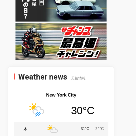
Weather news
天気情報
New York City
30°C
木
31°C
24°C