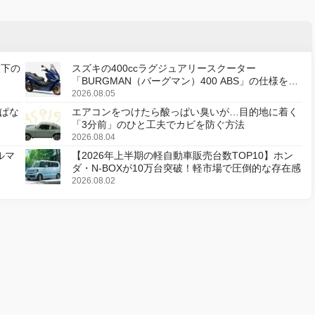
天下の
スズキの400ccラグジュアリースクーター
「BURGMAN（バーグマン）400 ABS」の仕様を変
更し、8月18日に発売
2026.08.05
ぱな
エアコンをつけたら酸っぱい臭いが…目的地に着く
「3分前」のひと工夫でカビを防ぐ方法
2026.08.04
ルマ
【2026年上半期の軽自動車販売台数TOP10】ホン
ダ・N-BOXが10万台突破！軽市場で圧倒的な存在感
2026.08.02