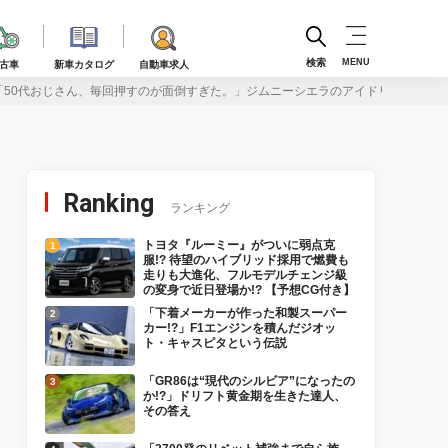
検索
MENU
古車
新車カタログ
自動車求人
「50代おじさん、毎回押すのが面倒すぎた。」ジムニーシエラのアイドリングストッ
Ranking
ランキング
トヨタ『ルーミー』がついに弱点克
服!? 待望のハイブリッド採用で燃費も
走りも大進化、フルモデルチェンジ級
の変身で近日登場か!? 【予想CG付き】
「下着メーカーが作った和製スーパー
カー!?」F1エンジンを積んだジオッ
ト・キャスピタという伝説
「GR86は“現代のシルビア”になったの
か!?」ドリフト黄金期を生きた達人、
その答え