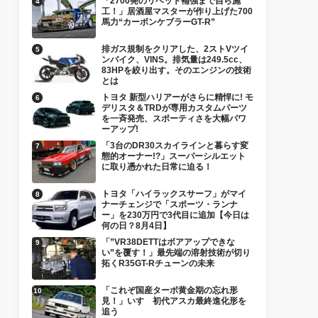
「2700発のリベット補強まで自ら施
工！」居酒屋マスターが作り上げた700
馬力“カーボンケブラーGT-R”
排ガス規制をクリアした、2ストVツイ
ンバイク、VINS。排気量は249.5cc、
83HPを絞り出す。そのエンジンの技術
とは
トヨタ 新型ハリアーがさらに精悍に! モ
デリスタ＆TRDが専用カスタムパーツ
を一斉発売、スポーティさを大幅パワ
ーアップ!
「3台のDR30スカイラインと暮らす変
態的オーナー!?」スーパーシルエット
に取り憑かれた日常に迫る！
トヨタ「ハイラックスサーフ」がマイ
ナーチェンジで「スポーツ・ランナ
ー」を230万円で3代目に追加【今日は
何の日？8月4日】
「”VR38DETTはボアアップできな
い”を覆す！」最先端の溶射技術が切り
拓くR35GT-Rチューンの未来
「これぞ国産ターボ黄金期の忘れ形
見！」いすゞ初代アスカ最終進化形を
追う