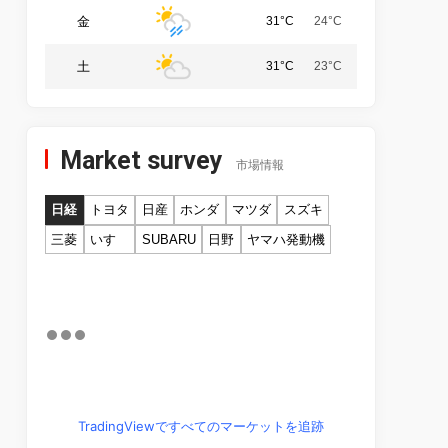
金
31°C
24°C
土
31°C
23°C
Market survey
市場情報
日経
トヨタ
日産
ホンダ
マツダ
スズキ
三菱
いすゞ
SUBARU
日野
ヤマハ発動機
TradingViewですべてのマーケットを追跡