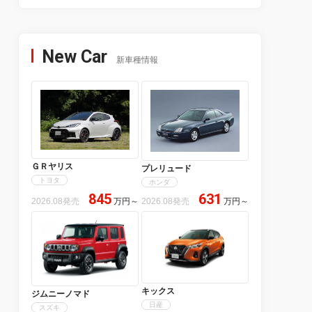
New Car
新車種情報
ＧＲヤリス
プレリュード
トヨタ
ホンダ
845
631
2026.08発売
万円
～
2026.08発売
万円
～
キックス
ジムニーノマド
日産
スズキ