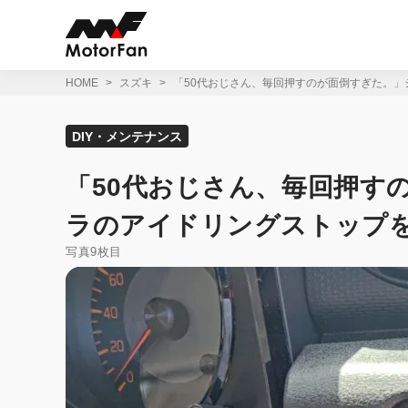
コ
ン
テ
ン
ツ
HOME
スズキ
「50代おじさん、毎回押すのが面倒すぎた。」
へ
ス
キ
DIY・メンテナンス
ッ
プ
「50代おじさん、毎回押す
ラのアイドリングストップを
写真9枚目