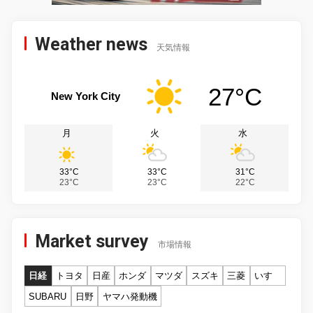
Weather news
天気情報
27°C
New York City
月
火
水
33°C
33°C
31°C
23°C
23°C
22°C
Market survey
市場情報
日経
トヨタ
日産
ホンダ
マツダ
スズキ
三菱
いすゞ
SUBARU
日野
ヤマハ発動機