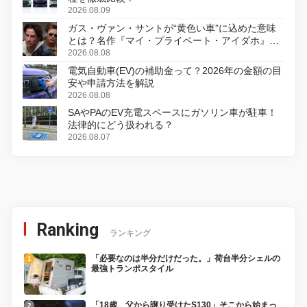
2026.08.09
ガス・ヴァン・サントが“黄色い車”に込めた意味
とは？名作『マイ・プライベート・アイダホ』が
初のデジタルリマスター版で復活
2026.08.08
電気自動車(EV)の補助金って？2026年の金額の目
安や申請方法を解説
2026.08.08
SAやPAのEV充電スペースにガソリン車が駐車！
法律的にどう扱われる？
2026.08.07
Ranking
ランキング
「必要なのは半分だけだった。」荷台半分シェルの
最強トランポスタイル
「18歳、父から譲り受けたS130」そこから始まっ