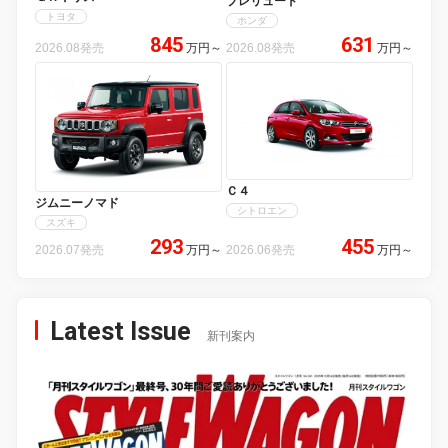
プレリュード
トヨタ
ホンダ
845
631
2026.08発売
万円
～
2026.08発売
万円
～
Ｃ４
ジムニーノマド
シトロエン
スズキ
293
455
2026.07発売
万円
～
2026.06発売
万円
～
Latest Issue
新刊案内