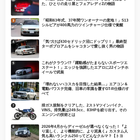
た、ひとりの走り屋とフェアレディZの物語
「昭和63年式、37年間ワンオーナーの意地！」S13
シルビアが400馬力のツインチャージ仕様で覚醒
「気づけば430セドリック沼にドップリ！」最終型
ターボブロアムをシャコタンで愛し抜く男の物語
これがクラウン!?「躍動感がたまらないスポーツエ
ステート！」エッジを強調したエアロに22インチホ
イールで武装
「壊れないハコスカを目指した結果…」エアコン＆
電動パワステ完備、旧車の常識を覆すGT-R仕様のす
べて
排ガス規制をクリアした、2ストVツインバイク、
VINS。排気量は249.5cc、83HPを絞り出す。その
エンジンの技術とは
2026年4月からディーゼルが選べなくなった！『よ
り逞しく、より機能的に、より泥臭く』カスタム人
気も高いランクル250ってどんなクルマ？【トヨ