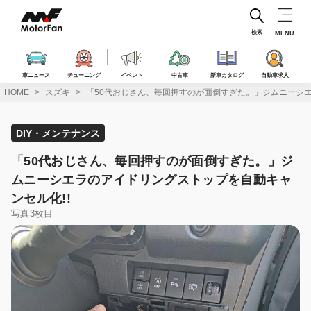
コ
ン
テ
検索
MENU
ン
ツ
へ
車ニュース
チューニング
イベント
中古車
新車カタログ
自動車求人
ス
HOME
スズキ
「50代おじさん、毎回押すのが面倒すぎた。」ジムニーシエ
キ
ッ
プ
DIY・メンテナンス
「50代おじさん、毎回押すのが面倒すぎた。」ジ
ムニーシエラのアイドリングストップを自動キャ
ンセル化!!
写真3枚目