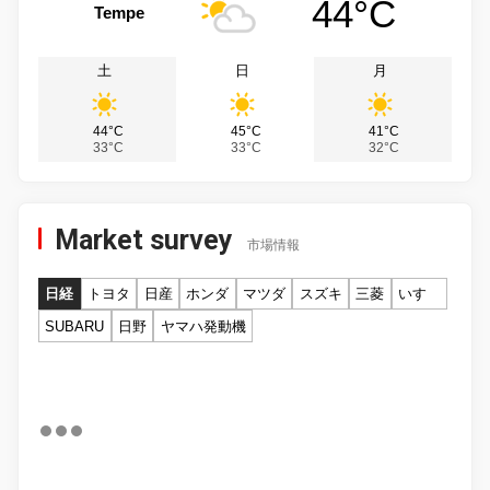
44°C
Tempe
土
日
月
44°C
45°C
41°C
33°C
33°C
32°C
Market survey
市場情報
日経
トヨタ
日産
ホンダ
マツダ
スズキ
三菱
いすゞ
SUBARU
日野
ヤマハ発動機