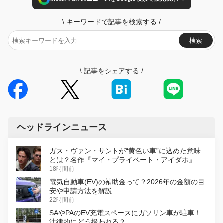
\
キーワードで記事を検索する
/
検索
\
記事をシェアする
/
ヘッドラインニュース
ガス・ヴァン・サントが“黄色い車”に込めた意味
とは？名作『マイ・プライベート・アイダホ』が
初のデジタルリマスター版で復活
18時間前
電気自動車(EV)の補助金って？2026年の金額の目
安や申請方法を解説
22時間前
SAやPAのEV充電スペースにガソリン車が駐車！
法律的にどう扱われる？