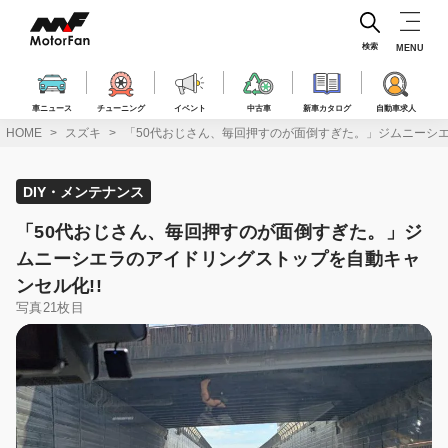
コ
ン
テ
検索
MENU
ン
ツ
へ
車ニュース
チューニング
イベント
中古車
新車カタログ
自動車求人
ス
HOME
スズキ
「50代おじさん、毎回押すのが面倒すぎた。」ジムニーシエ
キ
ッ
プ
DIY・メンテナンス
「50代おじさん、毎回押すのが面倒すぎた。」ジ
ムニーシエラのアイドリングストップを自動キャ
ンセル化!!
写真21枚目