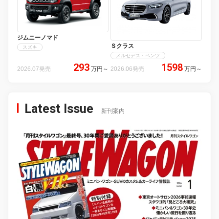
ジムニーノマド
Ｓクラス
スズキ
メルセデス・ベンツ
293
1598
2026.07発売
万円
～
2026.06発売
万円
～
Latest Issue
新刊案内