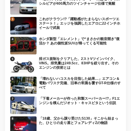
シルビアが400馬力のツインチャージ仕様で覚醒
これがクラウン!?「躍動感がたまらないスポーツエ
ステート！」エッジを強調したエアロに22インチホ
イールで武装
ホンダ新型「エレメント」で“まさかの観音開き”復
活か？ あの個性派SUVが帰ってくる可能性
排ガス規制をクリアした、2ストVツインバイク、
VINS。排気量は249.5cc、83HPを絞り出す。その
エンジンの技術とは
「壊れないハコスカを目指した結果…」エアコン＆
電動パワステ完備、旧車の常識を覆すGT-R仕様のす
べて
「下着メーカーが作った和製スーパーカー!?」F1エ
ンジンを積んだジオット・キャスピタという伝説
「18歳、父から譲り受けたS130」そこから始まっ
た、ひとりの走り屋とフェアレディZの物語