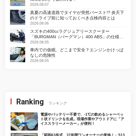
2026.08.07
真夏の高速道路でタイヤが突然バースト!? 炎天下
のドライブ前に知っておくべき点検内容とは
2026.08.06
スズキの400ccラグジュアリースクーター
「BURGMAN（バーグマン）400 ABS」の仕様を
変更し、8月18日に発売
2026.08.05
車内での仮眠、どこまで安全？エンジンかけっぱ
なしの危険性
2026.08.05
Ranking
ランキング
電源やバッテリー不要で、-1℃の飲めるシャーベッ
ト状ドリンクを生成。現場作業やアウトドアに「ア
イススラリーメーカー」が便利！
「昭和63年式、37年間ワンオーナーの意地！」S13