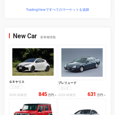
TradingViewですべてのマーケットを追跡
New Car
新車種情報
ＧＲヤリス
プレリュード
トヨタ
ホンダ
845
631
2026.08発売
万円
～
2026.08発売
万円
～