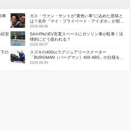
3車
ガス・ヴァン・サントが“黄色い車”に込めた意味と
は？名作『マイ・プライベート・アイダホ』が初の
デジタルリマスター版で復活
2026.08.08
の目安
SAやPAのEV充電スペースにガソリン車が駐車！法
律的にどう扱われる？
2026.08.07
天下の
スズキの400ccラグジュアリースクーター
「BURGMAN（バーグマン）400 ABS」の仕様を変
更し、8月18日に発売
2026.08.05