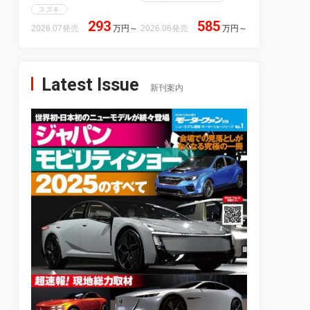
スズキ
293
585
2026.07発売
万円
～
2026.06発売
万円
～
Latest Issue
新刊案内