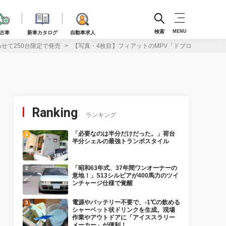
検索
MENU
古車
新車カタログ
自動車求人
せて250台限定で発売
【写真・4枚目】フィアットのMPV「ドブロ」に爽やか
Ranking
ランキング
「必要なのは半分だけだった。」荷台
半分シェルの最強トランポスタイル
「昭和63年式、37年間ワンオーナーの
意地！」S13シルビアが400馬力のツイ
ンチャージ仕様で覚醒
電源やバッテリー不要で、-1℃の飲める
シャーベット状ドリンクを生成。現場
作業やアウトドアに「アイススラリー
メーカー」が便利！