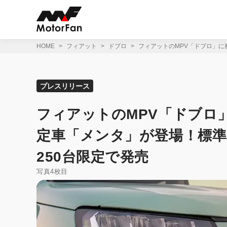
コ
ン
テ
ン
ツ
HOME
フィアット
ドブロ
フィアットのMPV「ドブロ」に
へ
ス
キ
ッ
プレスリリース
プ
フィアットのMPV「ドブロ
定車「メンタ」が登場！標
250台限定で発売
写真4枚目