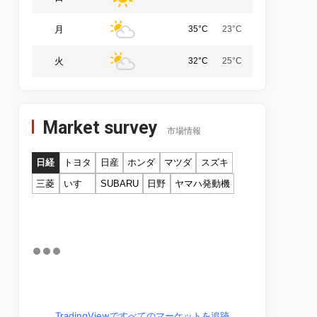
月
35°C
23°C
火
32°C
25°C
Market survey
市場情報
日経
トヨタ
日産
ホンダ
マツダ
スズキ
三菱
いすゞ
SUBARU
日野
ヤマハ発動機
TradingViewですべてのマーケットを追跡