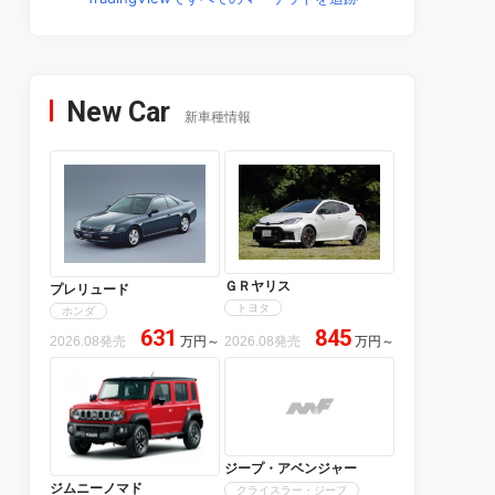
New Car
新車種情報
ＧＲヤリス
プレリュード
トヨタ
ホンダ
631
845
2026.08発売
万円
～
2026.08発売
万円
～
ジープ・アベンジャー
ジムニーノマド
クライスラー・ジープ