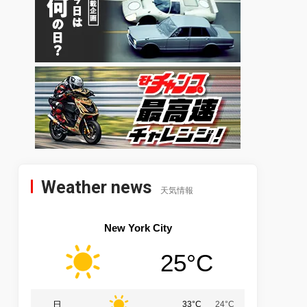
Weather news
天気情報
New York City
25°C
日
33°C
24°C