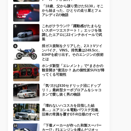
「18歳、父から譲り受けたS130」そこ
から始まった、ひとりの走り屋とフェ
アレディZの物語
これがクラウン!?「躍動感がたまらな
いスポーツエステート！」エッジを強
調したエアロに22インチホイールで武
装
排ガス規制をクリアした、2ストVツイ
ンバイク、VINS。排気量は249.5cc、
83HPを絞り出す。そのエンジンの技術
とは
ホンダ新型「エレメント」で“まさかの
観音開き”復活か？ あの個性派SUVが帰
ってくる可能性
「気づけば430セドリック沼にドップ
リ！」最終型ターボブロアムをシャコ
タンで愛し抜く男の物語
「壊れないハコスカを目指した結
果…」エアコン＆電動パワステ完備、
旧車の常識を覆すGT-R仕様のすべて
「下着メーカーが作った和製スーパー
カー!?」F1エンジンを積んだジオッ