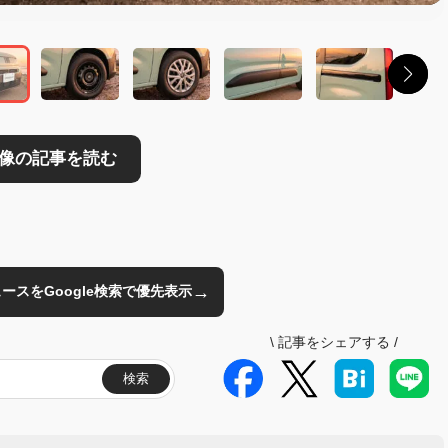
→
のニュースをGoogle検索で優先表示
\
記事をシェアする
/
検索