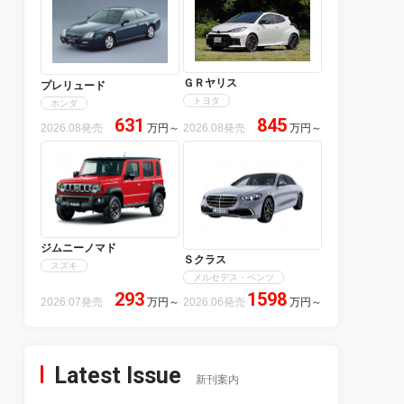
ＧＲヤリス
プレリュード
トヨタ
ホンダ
631
845
2026.08発売
万円
～
2026.08発売
万円
～
ジムニーノマド
Ｓクラス
スズキ
メルセデス・ベンツ
293
1598
2026.07発売
万円
～
2026.06発売
万円
～
Latest Issue
新刊案内