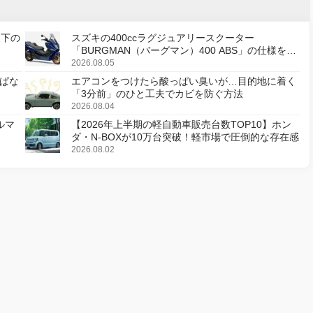
天下の
スズキの400ccラグジュアリースクーター
「BURGMAN（バーグマン）400 ABS」の仕様を変
更し、8月18日に発売
2026.08.05
ぱな
エアコンをつけたら酸っぱい臭いが…目的地に着く
「3分前」のひと工夫でカビを防ぐ方法
2026.08.04
ルマ
【2026年上半期の軽自動車販売台数TOP10】ホン
ダ・N-BOXが10万台突破！軽市場で圧倒的な存在感
2026.08.02