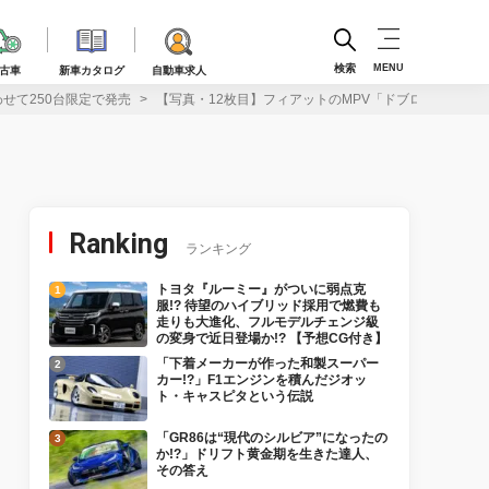
検索
MENU
古車
新車カタログ
自動車求人
せて250台限定で発売
【写真・12枚目】フィアットのMPV「ドブロ」に爽や
Ranking
ランキング
トヨタ『ルーミー』がついに弱点克
服!? 待望のハイブリッド採用で燃費も
走りも大進化、フルモデルチェンジ級
の変身で近日登場か!? 【予想CG付き】
「下着メーカーが作った和製スーパー
カー!?」F1エンジンを積んだジオッ
ト・キャスピタという伝説
「GR86は“現代のシルビア”になったの
か!?」ドリフト黄金期を生きた達人、
その答え