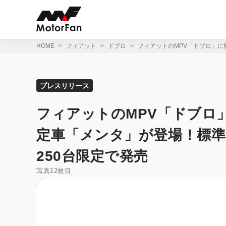
コ
ン
テ
ン
ツ
HOME
フィアット
ドブロ
フィアットのMPV「ドブロ」に
へ
ス
キ
ッ
プレスリリース
プ
フィアットのMPV「ドブロ
定車「メンタ」が登場！標
250台限定で発売
写真12枚目