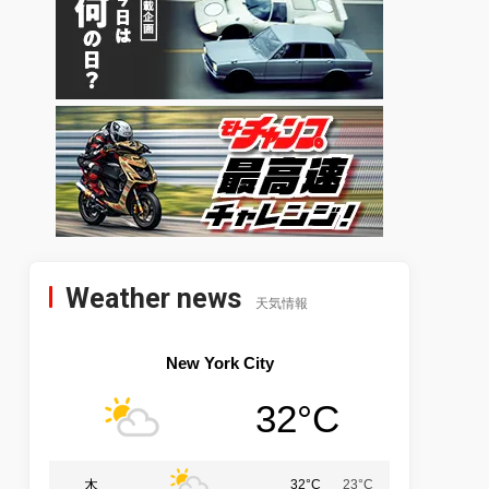
Weather news
天気情報
New York City
32°C
木
32°C
23°C