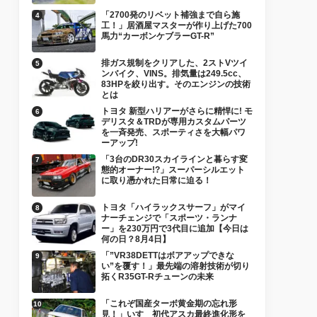
「2700発のリベット補強まで自ら施
工！」居酒屋マスターが作り上げた700
馬力“カーボンケブラーGT-R”
排ガス規制をクリアした、2ストVツイ
ンバイク、VINS。排気量は249.5cc、
83HPを絞り出す。そのエンジンの技術
とは
トヨタ 新型ハリアーがさらに精悍に! モ
デリスタ＆TRDが専用カスタムパーツ
を一斉発売、スポーティさを大幅パワ
ーアップ!
「3台のDR30スカイラインと暮らす変
態的オーナー!?」スーパーシルエット
に取り憑かれた日常に迫る！
トヨタ「ハイラックスサーフ」がマイ
ナーチェンジで「スポーツ・ランナ
ー」を230万円で3代目に追加【今日は
何の日？8月4日】
「”VR38DETTはボアアップできな
い”を覆す！」最先端の溶射技術が切り
拓くR35GT-Rチューンの未来
「これぞ国産ターボ黄金期の忘れ形
見！」いすゞ初代アスカ最終進化形を