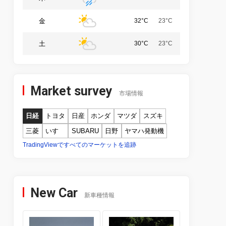
金
32°C
23°C
土
30°C
23°C
Market survey
市場情報
日経
トヨタ
日産
ホンダ
マツダ
スズキ
三菱
いすゞ
SUBARU
日野
ヤマハ発動機
TradingViewですべてのマーケットを追跡
New Car
新車種情報