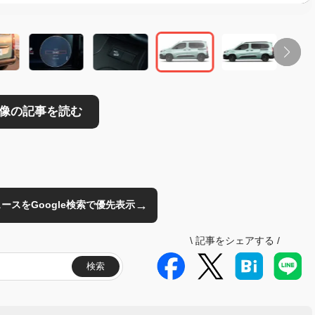
→
のニュースをGoogle検索で優先表示
\
記事をシェアする
/
検索