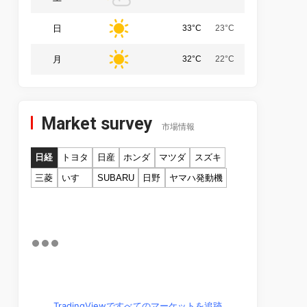
日
33°C
23°C
月
32°C
22°C
Market survey
市場情報
日経
トヨタ
日産
ホンダ
マツダ
スズキ
三菱
いすゞ
SUBARU
日野
ヤマハ発動機
TradingViewですべてのマーケットを追跡