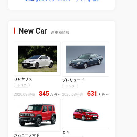
New Car
新車種情報
ＧＲヤリス
プレリュード
トヨタ
ホンダ
845
631
2026.08発売
万円
～
2026.08発売
万円
～
Ｃ４
ジムニーノマド