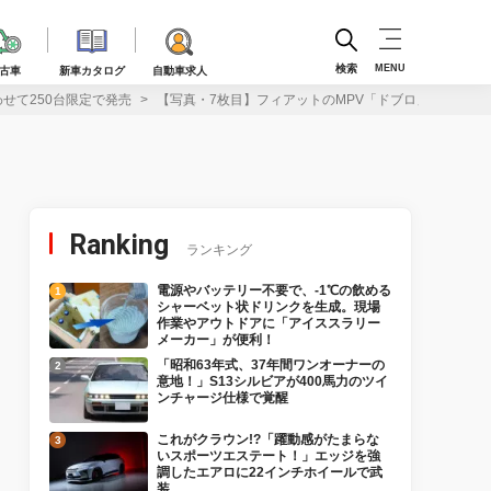
検索
MENU
古車
新車カタログ
自動車求人
せて250台限定で発売
【写真・7枚目】フィアットのMPV「ドブロ」に爽やか
Ranking
ランキング
電源やバッテリー不要で、-1℃の飲める
シャーベット状ドリンクを生成。現場
作業やアウトドアに「アイススラリー
メーカー」が便利！
「昭和63年式、37年間ワンオーナーの
意地！」S13シルビアが400馬力のツイ
ンチャージ仕様で覚醒
これがクラウン!?「躍動感がたまらな
いスポーツエステート！」エッジを強
調したエアロに22インチホイールで武
装