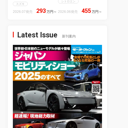
シトロエン
スズキ
293
455
2026.07発売
万円
～
2026.06発売
万円
～
Latest Issue
新刊案内