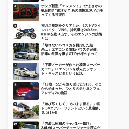
ホンダ新型「エレメント」で“まさかの
観音開き”復活か？ あの個性派SUVが帰
ってくる可能性
排ガス規制をクリアした、2ストVツイ
ンバイク、VINS。排気量は249.5cc、
83HPを絞り出す。そのエンジンの技術
とは
「壊れないハコスカを目指した結
果…」エアコン＆電動パワステ完備、
旧車の常識を覆すGT-R仕様のすべて
「下着メーカーが作った和製スーパー
カー!?」F1エンジンを積んだジオッ
ト・キャスピタという伝説
「18歳、父から譲り受けたS130」そこ
から始まった、ひとりの走り屋とフェ
アレディZの物語
「遊び尽くして、そのまま寝る。」軽
トラ×エアルーフテントという最適解、
見つけた!!
「内装は昭和のキャバレー風!?」
2.0LV6スーパーチャージャーを積んだ