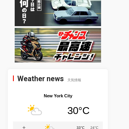
Weather news
天気情報
New York City
30°C
土
33°C
24°C