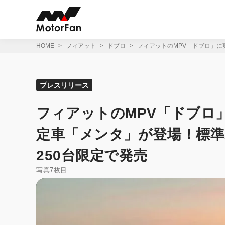
コ
ン
テ
ン
ツ
HOME
フィアット
ドブロ
フィアットのMPV「ドブロ」に
へ
ス
キ
ッ
プレスリリース
プ
フィアットのMPV「ドブロ
定車「メンタ」が登場！標
250台限定で発売
写真7枚目