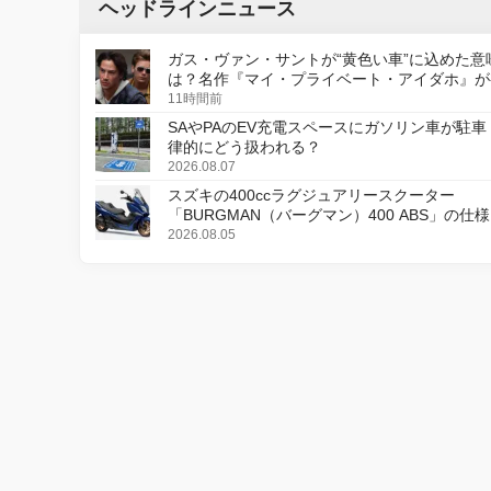
ヘッドラインニュース
ガス・ヴァン・サントが“黄色い車”に込めた意
は？名作『マイ・プライベート・アイダホ』が
デジタルリマスター版で復活
11時間前
SAやPAのEV充電スペースにガソリン車が駐車
律的にどう扱われる？
2026.08.07
スズキの400ccラグジュアリースクーター
「BURGMAN（バーグマン）400 ABS」の仕
更し、8月18日に発売
2026.08.05