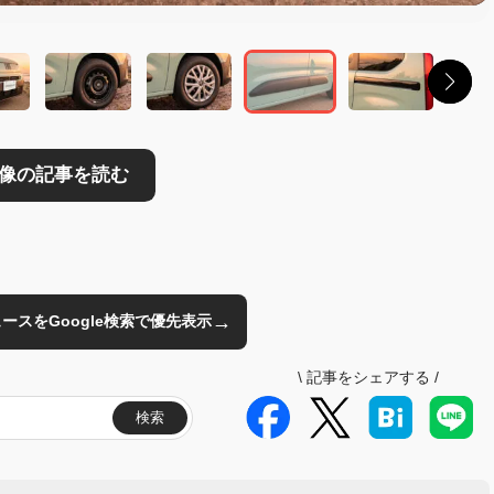
→
のニュースをGoogle検索で優先表示
\
記事をシェアする
/
検索