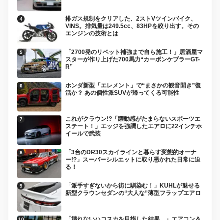
排ガス規制をクリアした、2ストVツインバイク、
VINS。排気量は249.5cc、83HPを絞り出す。その
エンジンの技術とは
「2700発のリベット補強まで自ら施工！」居酒屋マ
スターが作り上げた700馬力“カーボンケブラーGT-
R”
ホンダ新型「エレメント」で“まさかの観音開き”復
活か？ あの個性派SUVが帰ってくる可能性
これがクラウン!?「躍動感がたまらないスポーツエ
ステート！」エッジを強調したエアロに22インチホ
イールで武装
「3台のDR30スカイラインと暮らす変態的オーナ
ー!?」スーパーシルエットに取り憑かれた日常に迫
る！
「派手すぎないから街に馴染む！」KUHLが魅せる
新型クラウンセダンの“大人な”薄型フラップエアロ
「壊れないハコスカを目指した結果…」エアコン＆