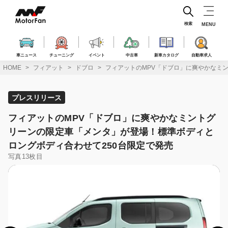
コ
ン
テ
検索
MENU
ン
ツ
へ
車ニュース
チューニング
イベント
中古車
新車カタログ
自動車求人
ス
HOME
フィアット
ドブロ
フィアットのMPV「ドブロ」に爽やかなミ
キ
ッ
プ
プレスリリース
フィアットのMPV「ドブロ」に爽やかなミントグ
リーンの限定車「メンタ」が登場！標準ボディと
ロングボディ合わせて250台限定で発売
写真13枚目