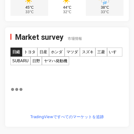
45°C
44°C
38°C
33°C
32°C
33°C
Market survey
市場情報
日経
トヨタ
日産
ホンダ
マツダ
スズキ
三菱
いすゞ
SUBARU
日野
ヤマハ発動機
TradingViewですべてのマーケットを追跡