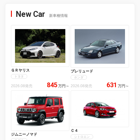
New Car
新車種情報
ＧＲヤリス
プレリュード
トヨタ
ホンダ
845
631
2026.08発売
万円
～
2026.08発売
万円
～
Ｃ４
ジムニーノマド
シトロエン