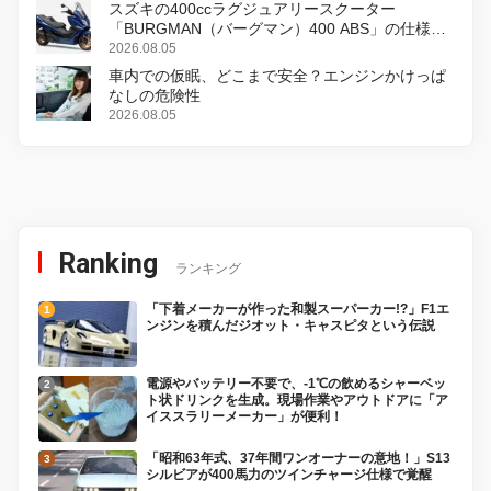
スズキの400ccラグジュアリースクーター
「BURGMAN（バーグマン）400 ABS」の仕様を
変更し、8月18日に発売
2026.08.05
車内での仮眠、どこまで安全？エンジンかけっぱ
なしの危険性
2026.08.05
Ranking
ランキング
「下着メーカーが作った和製スーパーカー!?」F1エ
ンジンを積んだジオット・キャスピタという伝説
電源やバッテリー不要で、-1℃の飲めるシャーベッ
ト状ドリンクを生成。現場作業やアウトドアに「ア
イススラリーメーカー」が便利！
「昭和63年式、37年間ワンオーナーの意地！」S13
シルビアが400馬力のツインチャージ仕様で覚醒