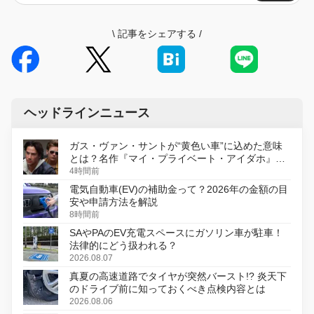
\
記事をシェアする
/
ヘッドラインニュース
ガス・ヴァン・サントが“黄色い車”に込めた意味
とは？名作『マイ・プライベート・アイダホ』が
初のデジタルリマスター版で復活
4時間前
電気自動車(EV)の補助金って？2026年の金額の目
安や申請方法を解説
8時間前
SAやPAのEV充電スペースにガソリン車が駐車！
法律的にどう扱われる？
2026.08.07
真夏の高速道路でタイヤが突然バースト!? 炎天下
のドライブ前に知っておくべき点検内容とは
2026.08.06