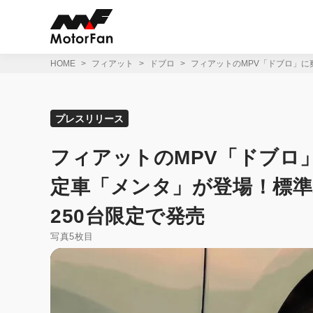
コ
ン
テ
ン
ツ
HOME
フィアット
ドブロ
フィアットのMPV「ドブロ」に
へ
ス
キ
ッ
プレスリリース
プ
フィアットのMPV「ドブロ
定車「メンタ」が登場！標
250台限定で発売
写真5枚目