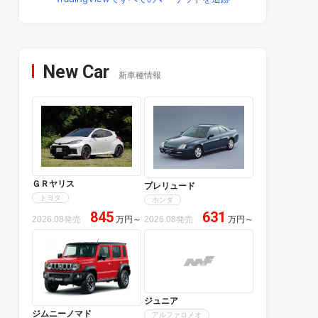
New Car
新車種情報
ＧＲヤリス
プレリュード
トヨタ
ホンダ
845
631
2026.08発売
万円
～
2026.08発売
万円
～
ジュニア
ジムニーノマド
アルファロメオ