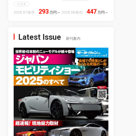
スズキ
293
447
2026.07発売
万円
～
2026.06発売
万円
～
Latest Issue
新刊案内