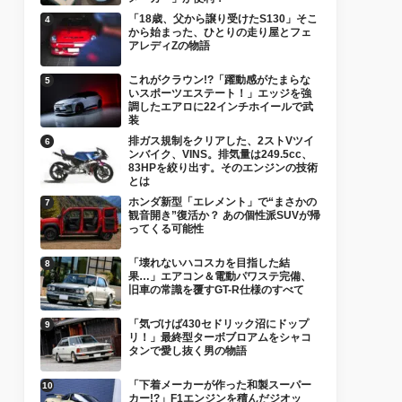
「18歳、父から譲り受けたS130」そこ
から始まった、ひとりの走り屋とフェ
アレディZの物語
これがクラウン!?「躍動感がたまらな
いスポーツエステート！」エッジを強
調したエアロに22インチホイールで武
装
排ガス規制をクリアした、2ストVツイ
ンバイク、VINS。排気量は249.5cc、
83HPを絞り出す。そのエンジンの技術
とは
ホンダ新型「エレメント」で“まさかの
観音開き”復活か？ あの個性派SUVが帰
ってくる可能性
「壊れないハコスカを目指した結
果…」エアコン＆電動パワステ完備、
旧車の常識を覆すGT-R仕様のすべて
「気づけば430セドリック沼にドップ
リ！」最終型ターボブロアムをシャコ
タンで愛し抜く男の物語
「下着メーカーが作った和製スーパー
カー!?」F1エンジンを積んだジオッ