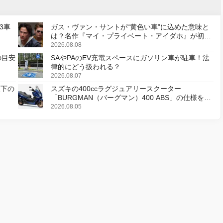
3車
ガス・ヴァン・サントが“黄色い車”に込めた意味と
は？名作『マイ・プライベート・アイダホ』が初の
デジタルリマスター版で復活
2026.08.08
の目安
SAやPAのEV充電スペースにガソリン車が駐車！法
律的にどう扱われる？
2026.08.07
天下の
スズキの400ccラグジュアリースクーター
「BURGMAN（バーグマン）400 ABS」の仕様を変
更し、8月18日に発売
2026.08.05