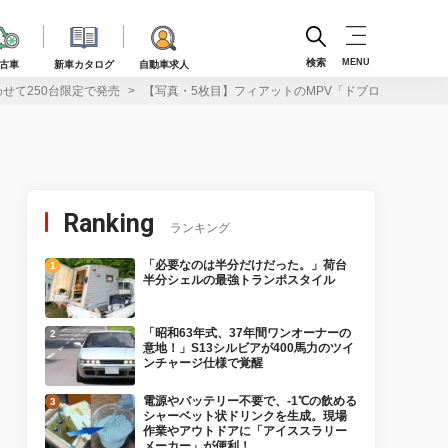
検索
MENU
古車
新車カタログ
自動車求人
せて250台限定で発売
【写真・5枚目】フィアットのMPV「ドブロ」に爽やか
Ranking
ランキング
「必要なのは半分だけだった。」荷台
半分シェルの最強トランポスタイル
「昭和63年式、37年間ワンオーナーの
意地！」S13シルビアが400馬力のツイ
ンチャージ仕様で覚醒
電源やバッテリー不要で、-1℃の飲める
シャーベット状ドリンクを生成。現場
作業やアウトドアに「アイススラリー
メーカー」が便利！