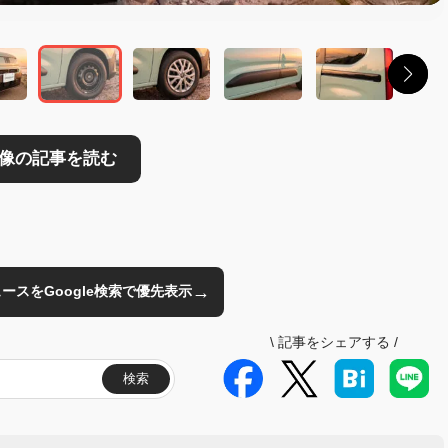
→
のニュースをGoogle検索で優先表示
\
記事をシェアする
/
検索