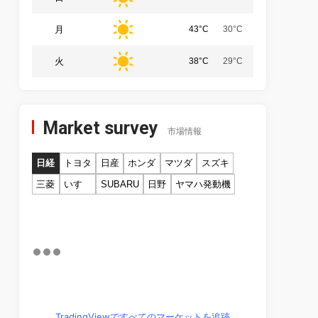
月
43°C
30°C
火
38°C
29°C
Market survey
市場情報
日経
トヨタ
日産
ホンダ
マツダ
スズキ
三菱
いすゞ
SUBARU
日野
ヤマハ発動機
TradingViewですべてのマーケットを追跡