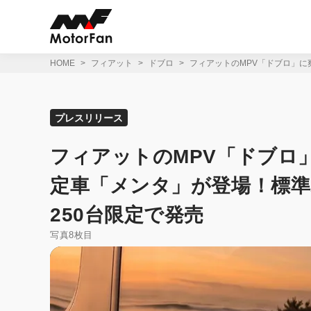
コ
ン
テ
ン
ツ
HOME
フィアット
ドブロ
フィアットのMPV「ドブロ」に
へ
ス
キ
ッ
プレスリリース
プ
フィアットのMPV「ドブロ
定車「メンタ」が登場！標
250台限定で発売
写真8枚目