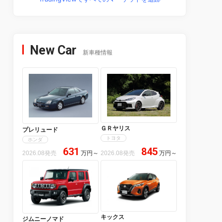
New Car
新車種情報
ＧＲヤリス
プレリュード
トヨタ
ホンダ
631
845
2026.08発売
万円
～
2026.08発売
万円
～
キックス
ジムニーノマド