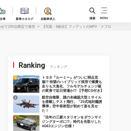
検索
MENU
古車
新車カタログ
自動車求人
せて250台限定で発売
【写真・8枚目】フィアットのMPV「ドブロ」に爽やか
Ranking
ランキング
トヨタ『ルーミー』がついに弱点克
服!? 待望のハイブリッド採用で燃費も
走りも大進化、フルモデルチェンジ級
の変身で近日登場か!? 【予想CG付き】
航空自衛隊、謎の未確認大型ミサイル
を搭載しテスト飛行。「25式地対艦誘
導弾」空中発射型が初めて姿を見せ
た！
「往年の三菱スタリオンをダウンサイ
ジングターボに!?」時代を先取りした
4G63エンジン仕様！