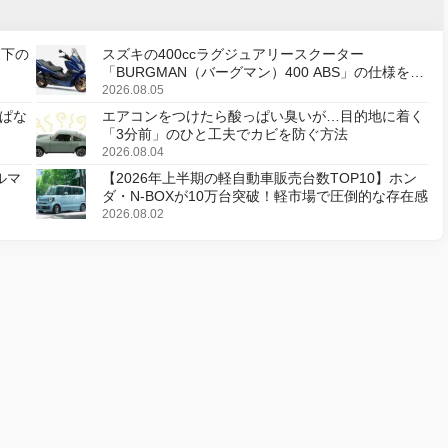
天下の
スズキの400ccラグジュアリースクーター
「BURGMAN（バーグマン）400 ABS」の仕様を変
更し、8月18日に発売
2026.08.05
ぱな
エアコンをつけたら酸っぱい臭いが…目的地に着く
「3分前」のひと工夫でカビを防ぐ方法
2026.08.04
ルマ
【2026年上半期の軽自動車販売台数TOP10】ホン
ダ・N-BOXが10万台突破！軽市場で圧倒的な存在感
2026.08.02