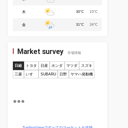
木
30°C
23°C
金
31°C
24°C
Market survey
市場情報
日経
トヨタ
日産
ホンダ
マツダ
スズキ
三菱
いすゞ
SUBARU
日野
ヤマハ発動機
TradingViewですべてのマーケットを追跡