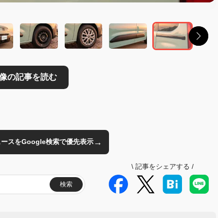
→
のニュースをGoogle検索で優先表示
\
記事をシェアする
/
検索