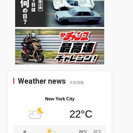
Weather news
天気情報
New York City
22°C
水
29°C
20°C