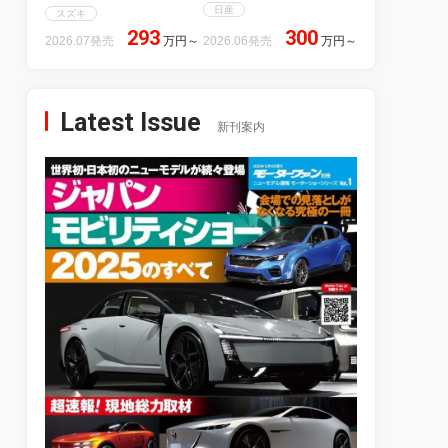
日産
スズキ
293
300
2026.07発売
万円
～
2026.06発売
万円
～
Latest Issue
新刊案内