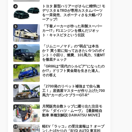
トヨタ 新型ハリアーがさらに精悍に! モ
デリスタ＆TRDが専用カスタムパーツ
を一斉発売、スポーティさを大幅パワ
ーアップ!
「下着メーカーが作った和製スーパー
カー!?」F1エンジンを積んだジオッ
ト・キャスピタという伝説
「ジムニーノマド」の“弱点”は本当
か？ 買う前に知っておきたい5つのポイ
ント！小回り、燃費、101馬力、5速MT
を徹底チェック
「GR86は“現代のシルビア”になったの
か!?」ドリフト黄金期を生きた達人、
その答え
「2700発のリベット補強まで自ら施
工！」居酒屋マスターが作り上げた700
馬力“カーボンケブラーGT-R”
月間販売台数トップに躍り出た注目モ
デル「ダイハツ・ムーヴ」【最新軽自
動車 車種別解説 DAIHATSU MOVE】
軽EV「ラッコ」の受注速報は？ オープ
ンしたばかりの「BYD AUTO 東京杉