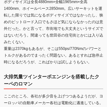
ボディサイズは全長4880mm×全幅1965mm×全高
1400mm、ホイールベース2850mm。広いサーキットを運
転した限りでは気になるボディサイズではなかったし、狭
めのピットロード入口でもさほど気にならなかったのは意
外だった。かと言って、市街地でも大丈夫というサイズで
はないだろう。間違っても世田谷の住宅街とかには入り込
みたくない。
重量は2370kgもあるが、そこは550ps/770Nmのパワーと
トルクがあるのでまったく問題ない。あるとすれば急停止
時になるだろうが、こればかりは試しようもない。
大排気量ツインターボエンジンを搭載したク
ーペのロマン
ここのところ、各社が多少音を上げつつあるようだが、ヨ
ーロッパの自動車メーカー各社は電動化に邁進している。