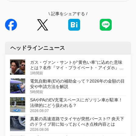
\
記事をシェアする
/
ヘッドラインニュース
ガス・ヴァン・サントが“黄色い車”に込めた意味
とは？名作『マイ・プライベート・アイダホ』が
初のデジタルリマスター版で復活
1時間前
電気自動車(EV)の補助金って？2026年の金額の目
安や申請方法を解説
5時間前
SAやPAのEV充電スペースにガソリン車が駐車！
法律的にどう扱われる？
2026.08.07
真夏の高速道路でタイヤが突然バースト!? 炎天下
のドライブ前に知っておくべき点検内容とは
2026.08.06