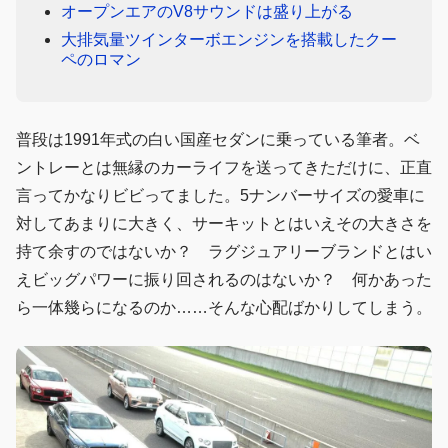
オープンエアのV8サウンドは盛り上がる
大排気量ツインターボエンジンを搭載したクー
ペのロマン
普段は1991年式の白い国産セダンに乗っている筆者。ベ
ントレーとは無縁のカーライフを送ってきただけに、正直
言ってかなりビビってました。5ナンバーサイズの愛車に
対してあまりに大きく、サーキットとはいえその大きさを
持て余すのではないか？ ラグジュアリーブランドとはい
えビッグパワーに振り回されるのはないか？ 何かあった
ら一体幾らになるのか……そんな心配ばかりしてしまう。