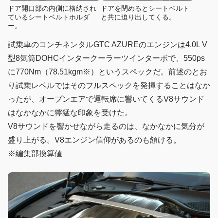
ドア開口部の内側に格納され
ドアを閉めるとシートベルト
ているシートベルトホルダ
と共に迫り出してくる。
ー。
試乗車のコンチネンタルGTC AZUREのエンジンは4.0L V
型8気筒DOHCインタークーラーツインターボで、550ps
に770Nm（78.51kgm※）というスペックだ。前述のとお
り試乗レベルではそのフルスペックを発揮することはなか
ったが、オープンエアで運転席に響いてくるV8サウンド
はなかなかに獰猛な印象を受けた。
V8サウンドを響かせながら走るのは、なかなかに気分が
盛り上がる。V8エンジン信仰があるのも頷ける。
※編集部換算値