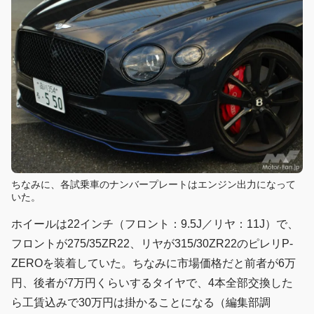
ちなみに、各試乗車のナンバープレートはエンジン出力になって
いた。
ホイールは22インチ（フロント：9.5J／リヤ：11J）で、
フロントが275/35ZR22、リヤが315/30ZR22のピレリP-
ZEROを装着していた。ちなみに市場価格だと前者が6万
円、後者が7万円くらいするタイヤで、4本全部交換した
ら工賃込みで30万円は掛かることになる（編集部調