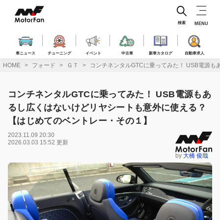
コ
ン
テ
検索
MENU
ン
ツ
へ
車ニュース
チューニング
イベント
中古車
新車カタログ
自動車求人
ス
HOME
フォード
ＧＴ
コンチネンタルGTCに乗ってみた！ USB電源
キ
ッ
プ
コンチネンタルGTCに乗ってみた！ USB電源もあ
るし広くはないけどリヤシートも意外に使える？
【はじめてのベントレー・その１】
2023.11.09 20:30
2026.03.03 15:52 更新
by
大橋 俊哉