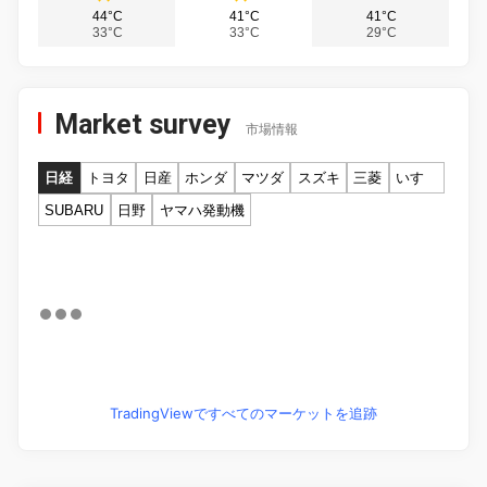
44°C
41°C
41°C
33°C
33°C
29°C
Market survey
市場情報
日経
トヨタ
日産
ホンダ
マツダ
スズキ
三菱
いすゞ
SUBARU
日野
ヤマハ発動機
TradingViewですべてのマーケットを追跡