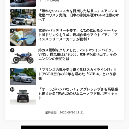
「壊れないハコスカを目指した結果…」エアコン＆
電動パワステ完備、旧車の常識を覆すGT-R仕様のす
べて
電源やバッテリー不要で、-1℃の飲めるシャーベッ
ト状ドリンクを生成。現場作業やアウトドアに「ア
イススラリーメーカー」が便利！
排ガス規制をクリアした、2ストVツインバイク、
VINS。排気量は249.5cc、83HPを絞り出す。その
エンジンの技術とは
「プリンスの魂を受け継ぐR32スカイライン!?」4
ドアGT-R空白の30年を埋めた『GTB-4』という存
在
『オーラがハンパない！』アグレッシブさも高級感
も備えた名門WALDのジムニーノマド用ボディキッ
ト
最終更新：2026/08/10 13:21