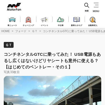
コ
ン
テ
検索
MENU
ン
ツ
へ
車ニュース
チューニング
イベント
中古車
新車カタログ
自動車求人
ス
HOME
フォード
ＧＴ
コンチネンタルGTCに乗ってみた！ USB電源
キ
ッ
プ
ＧＴ
コンチネンタルGTCに乗ってみた！ USB電源もあ
るし広くはないけどリヤシートも意外に使える？
【はじめてのベントレー・その１】
写真33枚目