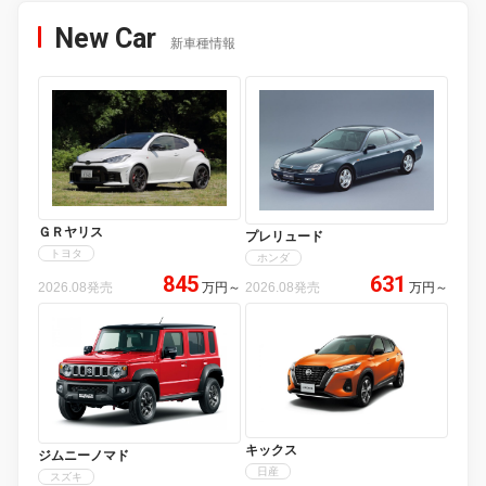
New Car
新車種情報
ＧＲヤリス
プレリュード
トヨタ
ホンダ
845
631
2026.08発売
万円
～
2026.08発売
万円
～
キックス
ジムニーノマド
日産
スズキ