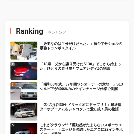
Ranking
ランキング
「必要なのは半分だけだった。」荷台半分シェルの
最強トランポスタイル
「18歳、父から譲り受けたS130」そこから始まっ
た、ひとりの走り屋とフェアレディZの物語
「昭和63年式、37年間ワンオーナーの意地！」S13
シルビアが400馬力のツインチャージ仕様で覚醒
「気づけば430セドリック沼にドップリ！」最終型
ターボブロアムをシャコタンで愛し抜く男の物語
これがクラウン!?「躍動感がたまらないスポーツエ
ステート！」エッジを強調したエアロに22インチホ
イールで武装