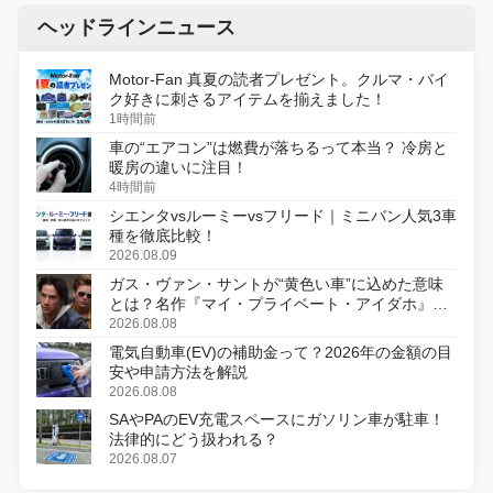
ヘッドラインニュース
Motor-Fan 真夏の読者プレゼント。クルマ・バイ
ク好きに刺さるアイテムを揃えました！
1時間前
車の“エアコン”は燃費が落ちるって本当？ 冷房と
暖房の違いに注目！
4時間前
シエンタvsルーミーvsフリード｜ミニバン人気3車
種を徹底比較！
2026.08.09
ガス・ヴァン・サントが“黄色い車”に込めた意味
とは？名作『マイ・プライベート・アイダホ』が
初のデジタルリマスター版で復活
2026.08.08
電気自動車(EV)の補助金って？2026年の金額の目
安や申請方法を解説
2026.08.08
SAやPAのEV充電スペースにガソリン車が駐車！
法律的にどう扱われる？
2026.08.07