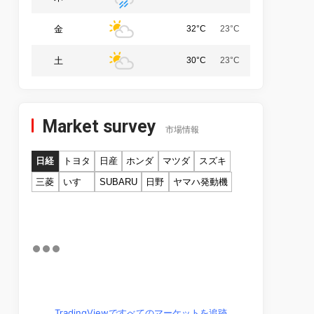
金
32°C
23°C
土
30°C
23°C
Market survey
市場情報
日経
トヨタ
日産
ホンダ
マツダ
スズキ
三菱
いすゞ
SUBARU
日野
ヤマハ発動機
TradingViewですべてのマーケットを追跡