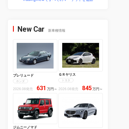
New Car
新車種情報
ＧＲヤリス
プレリュード
トヨタ
ホンダ
631
845
2026.08発売
万円
～
2026.08発売
万円
～
ジムニーノマド