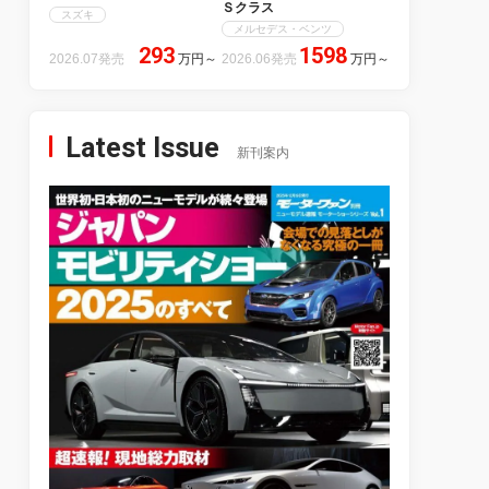
Ｓクラス
スズキ
メルセデス・ベンツ
293
1598
2026.07発売
万円
～
2026.06発売
万円
～
Latest Issue
新刊案内