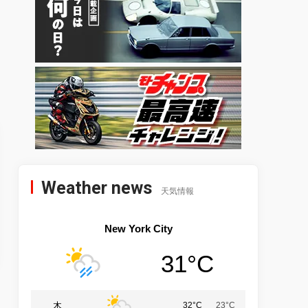
Weather news
天気情報
New York City
31°C
木
32°C
23°C