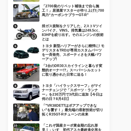
「2700発のリベット補強まで自ら施
工！」居酒屋マスターが作り上げた700
馬力“カーボンケブラーGT-R”
排ガス規制をクリアした、2ストVツイ
ンバイク、VINS。排気量は249.5cc、
83HPを絞り出す。そのエンジンの技術
とは
トヨタ 新型ハリアーがさらに精悍に! モ
デリスタ＆TRDが専用カスタムパーツ
を一斉発売、スポーティさを大幅パワ
ーアップ!
「3台のDR30スカイラインと暮らす変
態的オーナー!?」スーパーシルエット
に取り憑かれた日常に迫る！
トヨタ「ハイラックスサーフ」がマイ
ナーチェンジで「スポーツ・ランナ
ー」を230万円で3代目に追加【今日は
何の日？8月4日】
「”VR38DETTはボアアップできな
い”を覆す！」最先端の溶射技術が切り
拓くR35GT-Rチューンの未来
「これぞ国産ターボ黄金期の忘れ形
見！」いすゞ初代アスカ最終進化形を