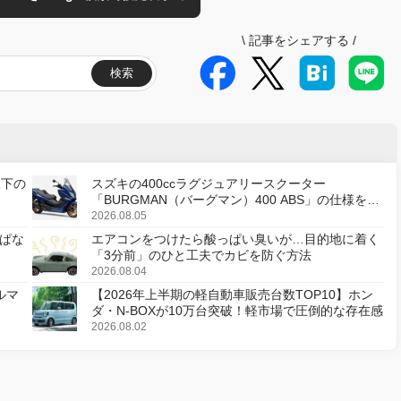
\
記事をシェアする
/
検索
天下の
スズキの400ccラグジュアリースクーター
「BURGMAN（バーグマン）400 ABS」の仕様を変
更し、8月18日に発売
2026.08.05
ぱな
エアコンをつけたら酸っぱい臭いが…目的地に着く
「3分前」のひと工夫でカビを防ぐ方法
2026.08.04
ルマ
【2026年上半期の軽自動車販売台数TOP10】ホン
ダ・N-BOXが10万台突破！軽市場で圧倒的な存在感
2026.08.02