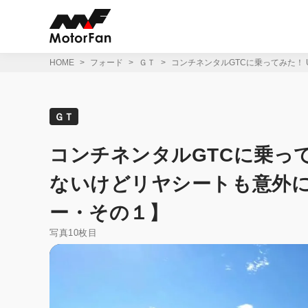
コ
ン
テ
ン
ツ
HOME
フォード
ＧＴ
コンチネンタルGTCに乗ってみた！
へ
ス
キ
ッ
ＧＴ
プ
コンチネンタルGTCに乗って
ないけどリヤシートも意外
ー・その１】
写真10枚目