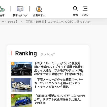
検索
MENU
古車
新車カタログ
自動車求人
レー・その１】
【写真・10枚目】コンチネンタルGTCに乗ってみた！ USB
Ranking
ランキング
トヨタ『ルーミー』がついに弱点克
服!? 待望のハイブリッド採用で燃費も
走りも大進化、フルモデルチェンジ級
の変身で近日登場か!? 【予想CG付き】
「下着メーカーが作った和製スーパー
カー!?」F1エンジンを積んだジオッ
ト・キャスピタという伝説
「GR86は“現代のシルビア”になったの
か!?」ドリフト黄金期を生きた達人、
その答え