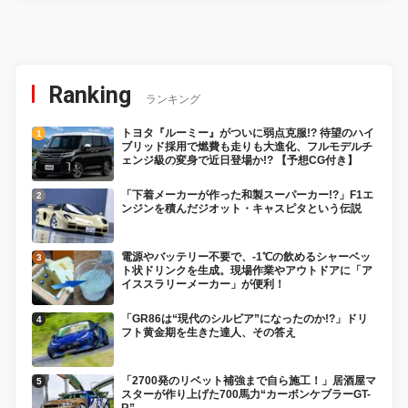
Ranking
ランキング
トヨタ『ルーミー』がついに弱点克服!? 待望のハイ
ブリッド採用で燃費も走りも大進化、フルモデルチ
ェンジ級の変身で近日登場か!? 【予想CG付き】
「下着メーカーが作った和製スーパーカー!?」F1エ
ンジンを積んだジオット・キャスピタという伝説
電源やバッテリー不要で、-1℃の飲めるシャーベッ
ト状ドリンクを生成。現場作業やアウトドアに「ア
イススラリーメーカー」が便利！
「GR86は“現代のシルビア”になったのか!?」ドリ
フト黄金期を生きた達人、その答え
「2700発のリベット補強まで自ら施工！」居酒屋マ
スターが作り上げた700馬力“カーボンケブラーGT-
R”