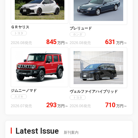
ＧＲヤリス
プレリュード
トヨタ
ホンダ
845
631
2026.08発売
万円
～
2026.08発売
万円
～
ジムニーノマド
ヴェルファイアハイブリッド
スズキ
トヨタ
293
710
2026.07発売
万円
～
2026.06発売
万円
～
Latest Issue
新刊案内