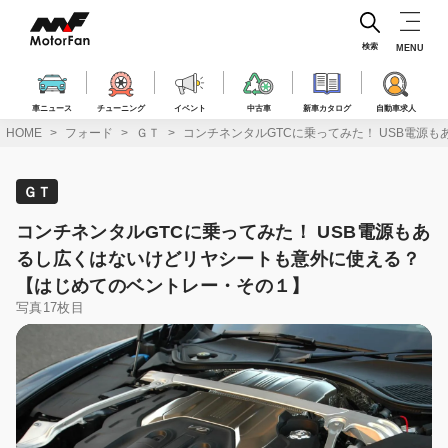
コ
ン
テ
検索
MENU
ン
ツ
へ
車ニュース
チューニング
イベント
中古車
新車カタログ
自動車求人
ス
HOME
フォード
ＧＴ
コンチネンタルGTCに乗ってみた！ USB電源
キ
ッ
プ
ＧＴ
コンチネンタルGTCに乗ってみた！ USB電源もあ
るし広くはないけどリヤシートも意外に使える？
【はじめてのベントレー・その１】
写真17枚目