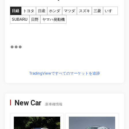
日経
トヨタ
日産
ホンダ
マツダ
スズキ
三菱
いすゞ
SUBARU
日野
ヤマハ発動機
TradingViewですべてのマーケットを追跡
New Car
新車種情報