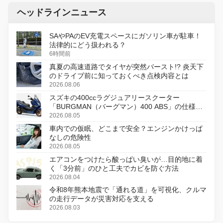
ヘッドラインニュース
SAやPAのEV充電スペースにガソリン車が駐車！
法律的にどう扱われる？
6時間前
真夏の高速道路でタイヤが突然バースト!? 炎天下
のドライブ前に知っておくべき点検内容とは
2026.08.06
スズキの400ccラグジュアリースクーター
「BURGMAN（バーグマン）400 ABS」の仕様を
変更し、8月18日に発売
2026.08.05
車内での仮眠、どこまで安全？エンジンかけっぱ
なしの危険性
2026.08.05
エアコンをつけたら酸っぱい臭いが…目的地に着
く「3分前」のひと工夫でカビを防ぐ方法
2026.08.04
令和8年熊本地震で「通れる道」を可視化、クルマ
の走行データが災害対応を支える
2026.08.03