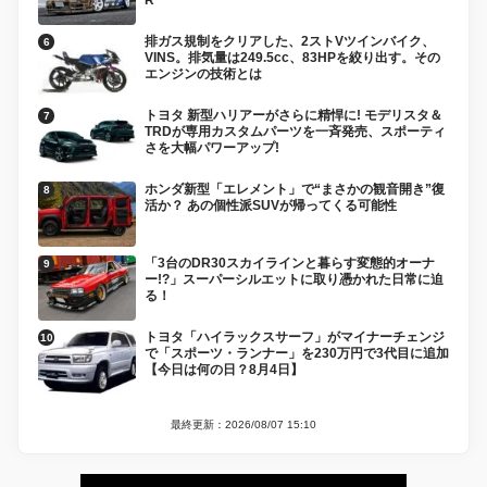
排ガス規制をクリアした、2ストVツインバイク、
VINS。排気量は249.5cc、83HPを絞り出す。その
エンジンの技術とは
トヨタ 新型ハリアーがさらに精悍に! モデリスタ＆
TRDが専用カスタムパーツを一斉発売、スポーティ
さを大幅パワーアップ!
ホンダ新型「エレメント」で“まさかの観音開き”復
活か？ あの個性派SUVが帰ってくる可能性
「3台のDR30スカイラインと暮らす変態的オーナ
ー!?」スーパーシルエットに取り憑かれた日常に迫
る！
トヨタ「ハイラックスサーフ」がマイナーチェンジ
で「スポーツ・ランナー」を230万円で3代目に追加
【今日は何の日？8月4日】
最終更新：2026/08/07 15:10