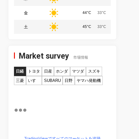
金
44°C
33°C
土
45°C
33°C
Market survey
市場情報
日経
トヨタ
日産
ホンダ
マツダ
スズキ
三菱
いすゞ
SUBARU
日野
ヤマハ発動機
TradingViewですべてのマーケットを追跡