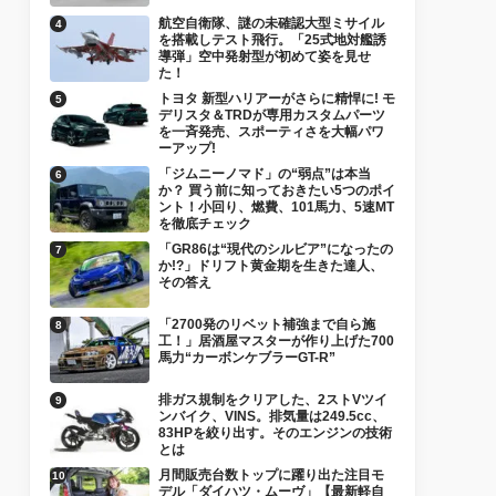
航空自衛隊、謎の未確認大型ミサイル
を搭載しテスト飛行。「25式地対艦誘
導弾」空中発射型が初めて姿を見せ
た！
トヨタ 新型ハリアーがさらに精悍に! モ
デリスタ＆TRDが専用カスタムパーツ
を一斉発売、スポーティさを大幅パワ
ーアップ!
「ジムニーノマド」の“弱点”は本当
か？ 買う前に知っておきたい5つのポイ
ント！小回り、燃費、101馬力、5速MT
を徹底チェック
「GR86は“現代のシルビア”になったの
か!?」ドリフト黄金期を生きた達人、
その答え
「2700発のリベット補強まで自ら施
工！」居酒屋マスターが作り上げた700
馬力“カーボンケブラーGT-R”
排ガス規制をクリアした、2ストVツイ
ンバイク、VINS。排気量は249.5cc、
83HPを絞り出す。そのエンジンの技術
とは
月間販売台数トップに躍り出た注目モ
デル「ダイハツ・ムーヴ」【最新軽自