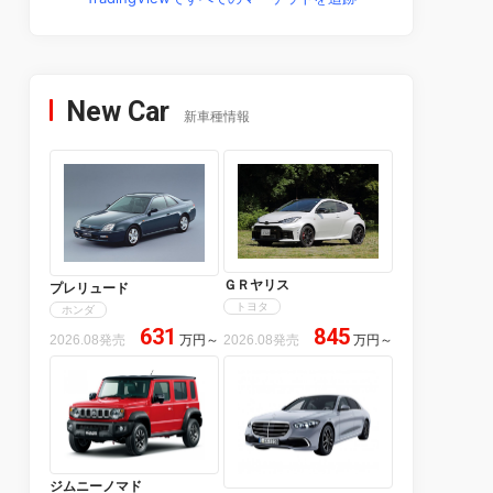
New Car
新車種情報
ＧＲヤリス
プレリュード
トヨタ
ホンダ
631
845
2026.08発売
万円
～
2026.08発売
万円
～
ジムニーノマド