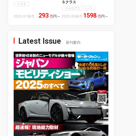
Ｓクラス
スズキ
メルセデス・ベンツ
293
1598
2026.07発売
万円
～
2026.06発売
万円
～
Latest Issue
新刊案内