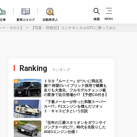
検索
MENU
古車
新車カタログ
自動車求人
レー・その１】
【写真・35枚目】コンチネンタルGTCに乗ってみた！ USB
Ranking
ランキング
トヨタ『ルーミー』がついに弱点克
服!? 待望のハイブリッド採用で燃費も
走りも大進化、フルモデルチェンジ級
の変身で近日登場か!? 【予想CG付き】
「下着メーカーが作った和製スーパー
カー!?」F1エンジンを積んだジオッ
ト・キャスピタという伝説
「往年の三菱スタリオンをダウンサイ
ジングターボに!?」時代を先取りした
4G63エンジン仕様！