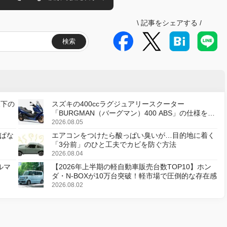
\
記事をシェアする
/
検索
天下の
スズキの400ccラグジュアリースクーター
「BURGMAN（バーグマン）400 ABS」の仕様を変
更し、8月18日に発売
2026.08.05
ぱな
エアコンをつけたら酸っぱい臭いが…目的地に着く
「3分前」のひと工夫でカビを防ぐ方法
2026.08.04
ルマ
【2026年上半期の軽自動車販売台数TOP10】ホン
ダ・N-BOXが10万台突破！軽市場で圧倒的な存在感
2026.08.02