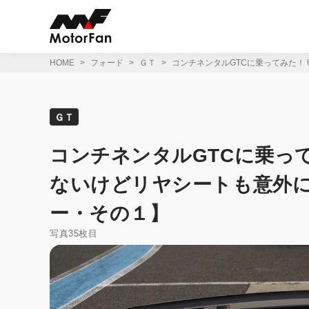
コ
ン
テ
ン
ツ
HOME
フォード
ＧＴ
コンチネンタルGTCに乗ってみた！
へ
ス
キ
ッ
ＧＴ
プ
コンチネンタルGTCに乗って
ないけどリヤシートも意外
ー・その１】
写真35枚目