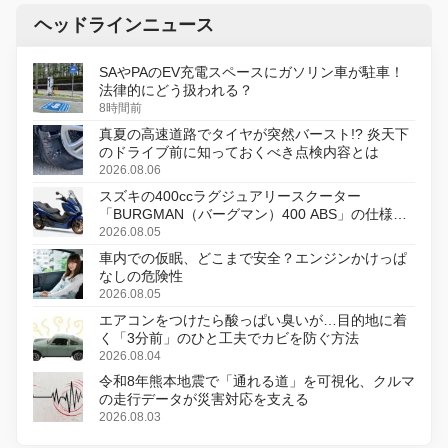
ヘッドラインニュース
SAやPAのEV充電スペースにガソリン車が駐車！
法律的にどう扱われる？
8時間前
真夏の高速道路でタイヤが突然バースト!? 炎天下
のドライブ前に知っておくべき点検内容とは
2026.08.06
スズキの400ccラグジュアリースクーター
「BURGMAN（バーグマン）400 ABS」の仕様を
変更し、8月18日に発売
2026.08.05
車内での仮眠、どこまで安全？エンジンかけっぱ
なしの危険性
2026.08.05
エアコンをつけたら酸っぱい臭いが…目的地に着
く「3分前」のひと工夫でカビを防ぐ方法
2026.08.04
令和8年熊本地震で「通れる道」を可視化、クルマ
の走行データが災害対応を支える
2026.08.03