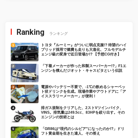
Ranking
ランキング
トヨタ『ルーミー』がついに弱点克服!? 待望のハイ
ブリッド採用で燃費も走りも大進化、フルモデルチ
ェンジ級の変身で近日登場か!? 【予想CG付き】
「下着メーカーが作った和製スーパーカー!?」F1エ
ンジンを積んだジオット・キャスピタという伝説
電源やバッテリー不要で、-1℃の飲めるシャーベッ
ト状ドリンクを生成。現場作業やアウトドアに「ア
イススラリーメーカー」が便利！
排ガス規制をクリアした、2ストVツインバイク、
VINS。排気量は249.5cc、83HPを絞り出す。その
エンジンの技術とは
「GR86は“現代のシルビア”になったのか!?」ドリ
フト黄金期を生きた達人、その答え