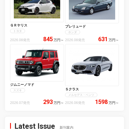
ＧＲヤリス
プレリュード
トヨタ
ホンダ
845
631
2026.08発売
万円
～
2026.08発売
万円
～
ジムニーノマド
Ｓクラス
スズキ
メルセデス・ベンツ
293
1598
2026.07発売
万円
～
2026.06発売
万円
～
Latest Issue
新刊案内