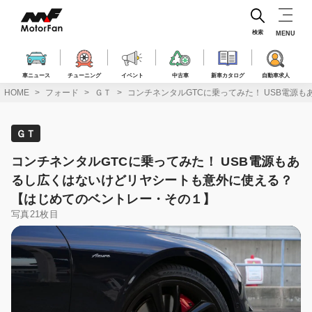
コ
ン
テ
検索
MENU
ン
ツ
へ
車ニュース
チューニング
イベント
中古車
新車カタログ
自動車求人
ス
HOME
フォード
ＧＴ
コンチネンタルGTCに乗ってみた！ USB電源
キ
ッ
プ
ＧＴ
コンチネンタルGTCに乗ってみた！ USB電源もあ
るし広くはないけどリヤシートも意外に使える？
【はじめてのベントレー・その１】
写真21枚目