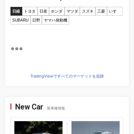
日経
トヨタ
日産
ホンダ
マツダ
スズキ
三菱
いすゞ
SUBARU
日野
ヤマハ発動機
TradingViewですべてのマーケットを追跡
New Car
新車種情報