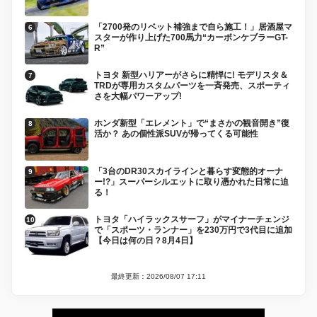
「2700発のリベット補強まで自ら施工！」居酒屋マ
スターが作り上げた700馬力“カーボンケブラーGT-
R”
トヨタ 新型ハリアーがさらに精悍に! モデリスタ＆
TRDが専用カスタムパーツを一斉発売、スポーティ
さを大幅パワーアップ!
ホンダ新型「エレメント」で“まさかの観音開き”復
活か？ あの個性派SUVが帰ってくる可能性
「3台のDR30スカイラインと暮らす変態的オーナ
ー!?」スーパーシルエットに取り憑かれた日常に迫
る！
トヨタ「ハイラックスサーフ」がマイナーチェンジ
で「スポーツ・ランナー」を230万円で3代目に追加
【今日は何の日？8月4日】
最終更新：2026/08/07 17:11