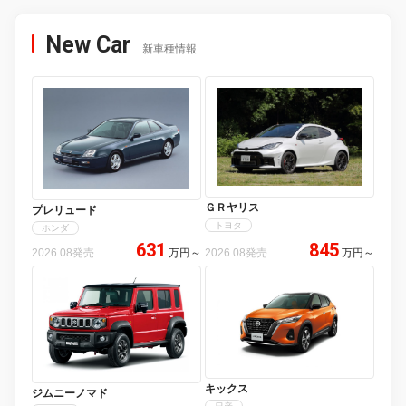
New Car
新車種情報
ＧＲヤリス
プレリュード
トヨタ
ホンダ
631
845
2026.08発売
万円
～
2026.08発売
万円
～
キックス
ジムニーノマド