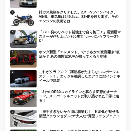
排ガス規制をクリアした、2ストVツインバイク、
VINS。排気量は249.5cc、83HPを絞り出す。その
エンジンの技術とは
「2700発のリベット補強まで自ら施工！」居酒屋マ
スターが作り上げた700馬力“カーボンケブラーGT-
R”
ホンダ新型「エレメント」で“まさかの観音開き”復
活か？ あの個性派SUVが帰ってくる可能性
これがクラウン!?「躍動感がたまらないスポーツエ
ステート！」エッジを強調したエアロに22インチホ
イールで武装
「3台のDR30スカイラインと暮らす変態的オーナ
ー!?」スーパーシルエットに取り憑かれた日常に迫
る！
「派手すぎないから街に馴染む！」KUHLが魅せる
新型クラウンセダンの“大人な”薄型フラップエアロ