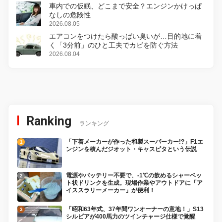
車内での仮眠、どこまで安全？エンジンかけっぱ
なしの危険性
2026.08.05
エアコンをつけたら酸っぱい臭いが…目的地に着
く「3分前」のひと工夫でカビを防ぐ方法
2026.08.04
Ranking
ランキング
「下着メーカーが作った和製スーパーカー!?」F1エ
ンジンを積んだジオット・キャスピタという伝説
電源やバッテリー不要で、-1℃の飲めるシャーベッ
ト状ドリンクを生成。現場作業やアウトドアに「ア
イススラリーメーカー」が便利！
「昭和63年式、37年間ワンオーナーの意地！」S13
シルビアが400馬力のツインチャージ仕様で覚醒