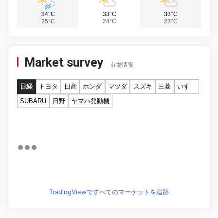
34°C
33°C
33°C
25°C
24°C
23°C
Market survey
市場情報
日経
トヨタ
日産
ホンダ
マツダ
スズキ
三菱
いすゞ
SUBARU
日野
ヤマハ発動機
TradingViewですべてのマーケットを追跡