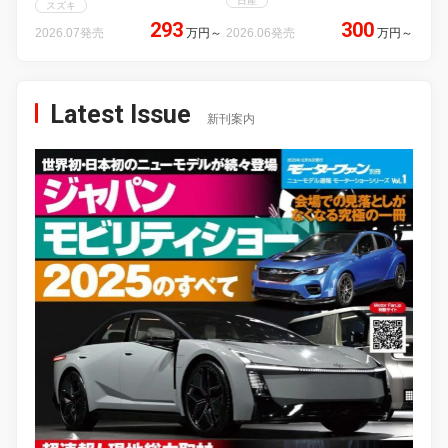
日産
スズキ
293
300
2026.07発売
万円
～
2026.06発売
万円
～
Latest Issue
新刊案内