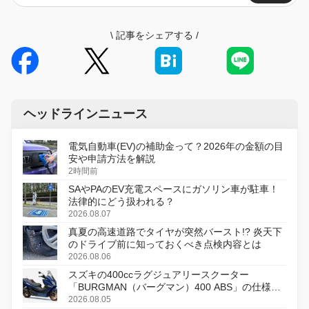
\
記事をシェアする
/
ヘッドラインニュース
電気自動車(EV)の補助金って？2026年の金額の目
安や申請方法を解説
2時間前
SAやPAのEV充電スペースにガソリン車が駐車！
法律的にどう扱われる？
2026.08.07
真夏の高速道路でタイヤが突然バースト!? 炎天下
のドライブ前に知っておくべき点検内容とは
2026.08.06
スズキの400ccラグジュアリースクーター
「BURGMAN（バーグマン）400 ABS」の仕様を
変更し、8月18日に発売
2026.08.05