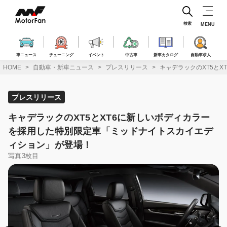
コ
ン
テ
検索
MENU
ン
ツ
へ
車ニュース
チューニング
イベント
中古車
新車カタログ
自動車求人
ス
HOME
自動車・新車ニュース
プレスリリース
キャデラックのXT5と
キ
ッ
プ
プレスリリース
キャデラックのXT5とXT6に新しいボディカラー
を採用した特別限定車「ミッドナイトスカイエデ
ィション」が登場！
写真3枚目