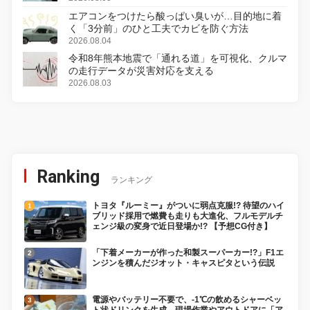
エアコンをつけたら酸っぱい臭いが…目的地に着
く「3分前」のひと工夫でカビを防ぐ方法
2026.08.04
令和8年熊本地震で「通れる道」を可視化、クルマ
の走行データが災害対応を支える
2026.08.03
Ranking
ランキング
トヨタ『ルーミー』がついに弱点克服!? 待望のハイ
ブリッド採用で燃費も走りも大進化、フルモデルチ
ェンジ級の変身で近日登場か!? 【予想CG付き】
「下着メーカーが作った和製スーパーカー!?」F1エ
ンジンを積んだジオット・キャスピタという伝説
電源やバッテリー不要で、-1℃の飲めるシャーベッ
ト状ドリンクを生成。現場作業やアウトドアに「ア