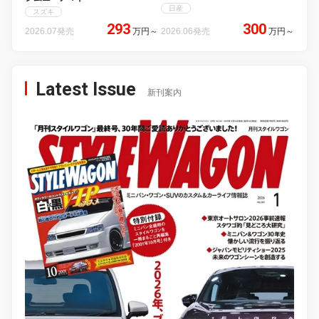
日産
スズキ
293
300
2026.07発売
万円
～
2026.06発売
万円
～
Latest Issue
新刊案内