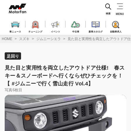
コ
ン
テ
検索
MENU
ン
ツ
へ
車ニュース
チューニング
イベント
中古車
新車カタログ
自動車求人
ス
HOME
スズキ
ジムニーシエラ
見た目と実用性を両立したアウトドア仕様
キ
ッ
プ
足回り
見た目と実用性を両立したアウトドア仕様! 春ス
キー＆スノーボードへ行くならぜひチェックを！
【 #ジムニーで行く雪山走行 Vol.4】
写真6枚目