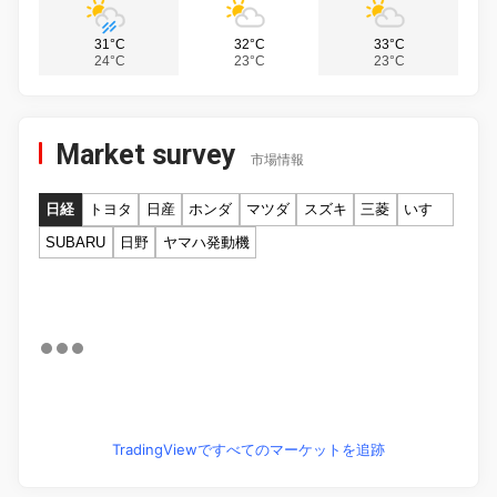
31°C
32°C
33°C
24°C
23°C
23°C
Market survey
市場情報
日経
トヨタ
日産
ホンダ
マツダ
スズキ
三菱
いすゞ
SUBARU
日野
ヤマハ発動機
TradingViewですべてのマーケットを追跡