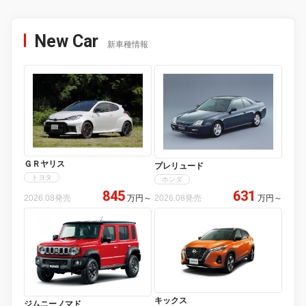
New Car
新車種情報
ＧＲヤリス
プレリュード
トヨタ
ホンダ
845
631
2026.08発売
万円
～
2026.08発売
万円
～
キックス
ジムニーノマド