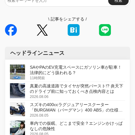
検索
\
記事をシェアする
/
ヘッドラインニュース
SAやPAのEV充電スペースにガソリン車が駐車！
法律的にどう扱われる？
11時間前
真夏の高速道路でタイヤが突然バースト!? 炎天下
のドライブ前に知っておくべき点検内容とは
2026.08.06
スズキの400ccラグジュアリースクーター
「BURGMAN（バーグマン）400 ABS」の仕様を
変更し、8月18日に発売
2026.08.05
車内での仮眠、どこまで安全？エンジンかけっぱ
なしの危険性
2026.08.05