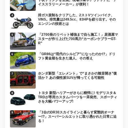
イススラリーメーカー」が便利！
排ガス規制をクリアした、2ストVツインバイク、
VINS。排気量は249.5cc、83HPを絞り出す。その
エンジンの技術とは
「2700発のリベット補強まで自ら施工！」居酒屋マ
スターが作り上げた700馬力“カーボンケブラーGT-
R”
「GR86は“現代のシルビア”になったのか!?」ドリ
フト黄金期を生きた達人、その答え
ホンダ新型「エレメント」で“まさかの観音開き”復
活か？ あの個性派SUVが帰ってくる可能性
トヨタ 新型ハリアーがさらに精悍に! モデリスタ＆
TRDが専用カスタムパーツを一斉発売、スポーティ
さを大幅パワーアップ!
「3台のDR30スカイラインと暮らす変態的オーナ
ー!?」スーパーシルエットに取り憑かれた日常に迫
る！