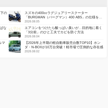
天下の
スズキの400ccラグジュアリースクーター
「BURGMAN（バーグマン）400 ABS」の仕様を変
更し、8月18日に発売
2026.08.05
ぱな
エアコンをつけたら酸っぱい臭いが…目的地に着く
「3分前」のひと工夫でカビを防ぐ方法
2026.08.04
ルマ
【2026年上半期の軽自動車販売台数TOP10】ホン
ダ・N-BOXが10万台突破！軽市場で圧倒的な存在感
2026.08.02