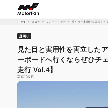
コ
ン
テ
ン
ツ
HOME
スズキ
ジムニーシエラ
見た目と実用性を両立したア
へ
ス
キ
足回り
ッ
プ
見た目と実用性を両立したア
ーボードへ行くならぜひチェ
走行 Vol.4】
写真10枚目