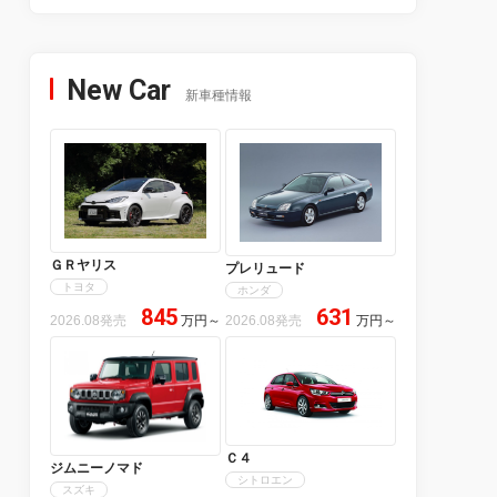
New Car
新車種情報
ＧＲヤリス
プレリュード
トヨタ
ホンダ
845
631
2026.08発売
万円
～
2026.08発売
万円
～
Ｃ４
ジムニーノマド
シトロエン
スズキ