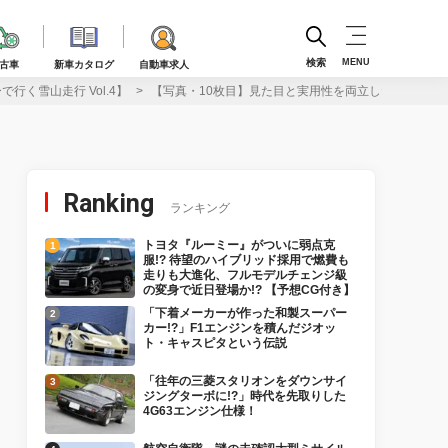
検索
MENU
古車
新車カタログ
自動車求人
く雪山走行 Vol.4】
【写真・10枚目】見た目と実用性を両立したアウトドア仕
Ranking
ランキング
トヨタ『ルーミー』がついに弱点克
服!? 待望のハイブリッド採用で燃費も
走りも大進化、フルモデルチェンジ級
の変身で近日登場か!? 【予想CG付き】
「下着メーカーが作った和製スーパー
カー!?」F1エンジンを積んだジオッ
ト・キャスピタという伝説
「往年の三菱スタリオンをダウンサイ
ジングターボに!?」時代を先取りした
4G63エンジン仕様！