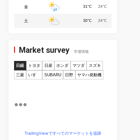
金
31°C
24°C
土
30°C
24°C
Market survey
市場情報
日経
トヨタ
日産
ホンダ
マツダ
スズキ
三菱
いすゞ
SUBARU
日野
ヤマハ発動機
TradingViewですべてのマーケットを追跡