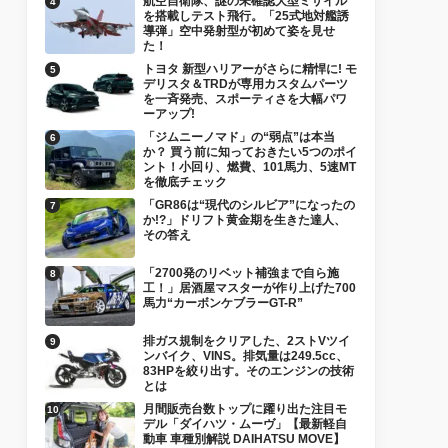
航空自衛隊、謎の未確認大型ミサイル
を搭載しテスト飛行。「25式地対艦誘
導弾」空中発射型が初めて姿を見せ
た！
トヨタ 新型ハリアーがさらに精悍に! モ
デリスタ＆TRDが専用カスタムパーツ
を一斉発売、スポーティさを大幅パワ
ーアップ!
「ジムニーノマド」の“弱点”は本当
か？ 買う前に知っておきたい5つのポイ
ント！小回り、燃費、101馬力、5速MT
を徹底チェック
「GR86は“現代のシルビア”になったの
か!?」ドリフト黄金期を生きた達人、
その答え
「2700発のリベット補強まで自ら施
工！」居酒屋マスターが作り上げた700
馬力“カーボンケブラーGT-R”
排ガス規制をクリアした、2ストVツイ
ンバイク、VINS。排気量は249.5cc、
83HPを絞り出す。そのエンジンの技術
とは
月間販売台数トップに躍り出た注目モ
デル「ダイハツ・ムーヴ」【最新軽自
動車 車種別解説 DAIHATSU MOVE】