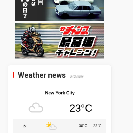
Weather news
天気情報
New York City
23°C
木
30°C
23°C