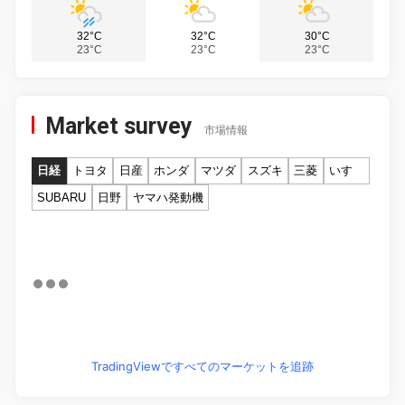
32°C
32°C
30°C
23°C
23°C
23°C
Market survey
市場情報
日経
トヨタ
日産
ホンダ
マツダ
スズキ
三菱
いすゞ
SUBARU
日野
ヤマハ発動機
TradingViewですべてのマーケットを追跡