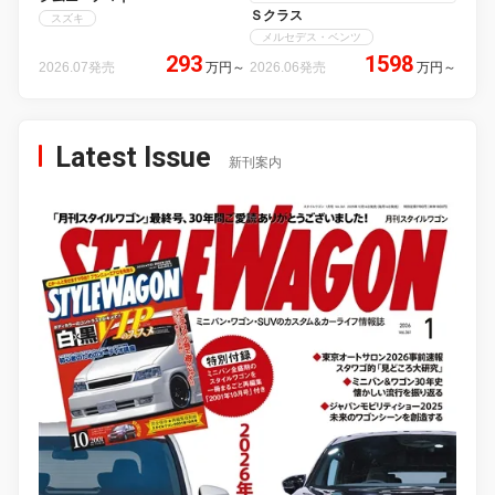
Ｓクラス
スズキ
メルセデス・ベンツ
293
1598
2026.07発売
万円
～
2026.06発売
万円
～
Latest Issue
新刊案内