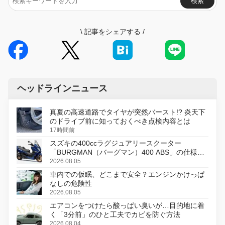
検索
\
記事をシェアする
/
ヘッドラインニュース
真夏の高速道路でタイヤが突然バースト!? 炎天下
のドライブ前に知っておくべき点検内容とは
17時間前
スズキの400ccラグジュアリースクーター
「BURGMAN（バーグマン）400 ABS」の仕様を
変更し、8月18日に発売
2026.08.05
車内での仮眠、どこまで安全？エンジンかけっぱ
なしの危険性
2026.08.05
エアコンをつけたら酸っぱい臭いが…目的地に着
く「3分前」のひと工夫でカビを防ぐ方法
2026.08.04