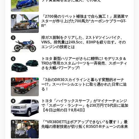
「2700発のリベット補強まで自ら施工！」居酒屋マ
スターが作り上げた700馬力“カーボンケブラーGT-
R”
排ガス規制をクリアした、2ストVツインバイク、
VINS。排気量は249.5cc、83HPを絞り出す。その
エンジンの技術とは
トヨタ 新型ハリアーがさらに精悍に! モデリスタ＆
TRDが専用カスタムパーツを一斉発売、スポーティ
さを大幅パワーアップ!
「3台のDR30スカイラインと暮らす変態的オーナ
ー!?」スーパーシルエットに取り憑かれた日常に迫
る！
トヨタ「ハイラックスサーフ」がマイナーチェンジ
で「スポーツ・ランナー」を230万円で3代目に追加
【今日は何の日？8月4日】
「”VR38DETTはボアアップできない”を覆す！」最
先端の溶射技術が切り拓くR35GT-Rチューンの未来