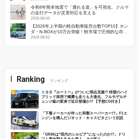
令和8年熊本地震で「通れる道」を可視化、クルマ
の走行データが災害対応を支える
2026.08.03
【2026年上半期の軽自動車販売台数TOP10】ホン
ダ・N-BOXが10万台突破！軽市場で圧倒的な存在
感
2026.08.02
Ranking
ランキング
トヨタ『ルーミー』がついに弱点克服!? 待望のハイ
ブリッド採用で燃費も走りも大進化、フルモデルチ
ェンジ級の変身で近日登場か!? 【予想CG付き】
「下着メーカーが作った和製スーパーカー!?」F1エ
ンジンを積んだジオット・キャスピタという伝説
「GR86は“現代のシルビア”になったのか!?」ドリ
フト黄金期を生きた達人、その答え