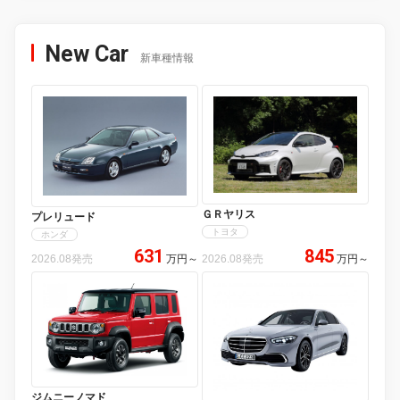
New Car
新車種情報
ＧＲヤリス
プレリュード
トヨタ
ホンダ
631
845
2026.08発売
万円
～
2026.08発売
万円
～
ジムニーノマド