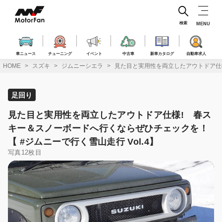
コ
ン
テ
検索
MENU
ン
ツ
へ
車ニュース
チューニング
イベント
中古車
新車カタログ
自動車求人
ス
HOME
スズキ
ジムニーシエラ
見た目と実用性を両立したアウトドア仕様
キ
ッ
プ
足回り
見た目と実用性を両立したアウトドア仕様! 春ス
キー＆スノーボードへ行くならぜひチェックを！
【 #ジムニーで行く雪山走行 Vol.4】
写真12枚目