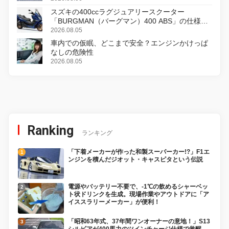
スズキの400ccラグジュアリースクーター
「BURGMAN（バーグマン）400 ABS」の仕様を
変更し、8月18日に発売
2026.08.05
車内での仮眠、どこまで安全？エンジンかけっぱ
なしの危険性
2026.08.05
Ranking
ランキング
「下着メーカーが作った和製スーパーカー!?」F1エ
ンジンを積んだジオット・キャスピタという伝説
電源やバッテリー不要で、-1℃の飲めるシャーベッ
ト状ドリンクを生成。現場作業やアウトドアに「ア
イススラリーメーカー」が便利！
「昭和63年式、37年間ワンオーナーの意地！」S13
シルビアが400馬力のツインチャージ仕様で覚醒