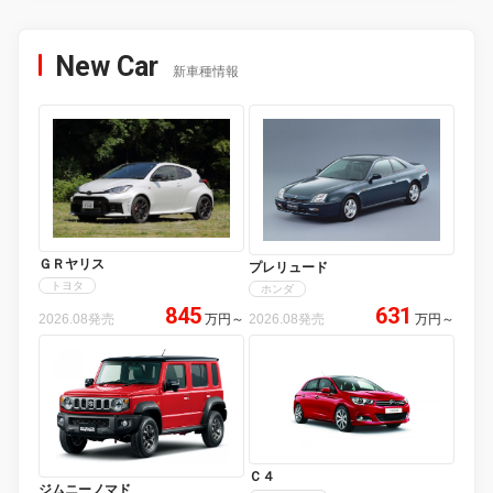
New Car
新車種情報
ＧＲヤリス
プレリュード
トヨタ
ホンダ
845
631
2026.08発売
万円
～
2026.08発売
万円
～
Ｃ４
ジムニーノマド