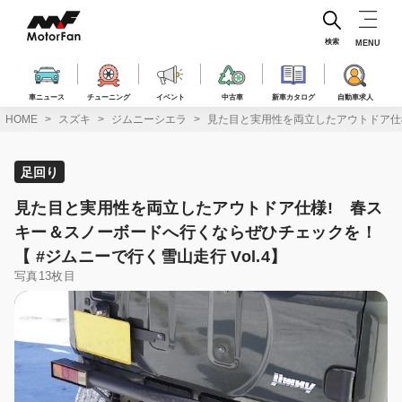
コ
ン
テ
検索
MENU
ン
ツ
へ
車ニュース
チューニング
イベント
中古車
新車カタログ
自動車求人
ス
HOME
スズキ
ジムニーシエラ
見た目と実用性を両立したアウトドア仕様
キ
ッ
プ
足回り
見た目と実用性を両立したアウトドア仕様! 春ス
キー＆スノーボードへ行くならぜひチェックを！
【 #ジムニーで行く雪山走行 Vol.4】
写真13枚目