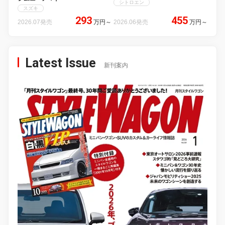
シトロエン
スズキ
293
455
2026.07発売
万円
～
2026.06発売
万円
～
Latest Issue
新刊案内