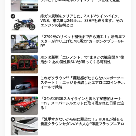
排ガス規制をクリアした、2ストVツインバイク、
VINS。排気量は249.5cc、83HPを絞り出す。その
エンジンの技術とは
「2700発のリベット補強まで自ら施工！」居酒屋マ
スターが作り上げた700馬力“カーボンケブラーGT-
R”
ホンダ新型「エレメント」で“まさかの観音開き”復
活か？ あの個性派SUVが帰ってくる可能性
これがクラウン!?「躍動感がたまらないスポーツエ
ステート！」エッジを強調したエアロに22インチホ
イールで武装
「3台のDR30スカイラインと暮らす変態的オーナ
ー!?」スーパーシルエットに取り憑かれた日常に迫
る！
「派手すぎないから街に馴染む！」KUHLが魅せる
新型クラウンセダンの“大人な”薄型フラップエアロ