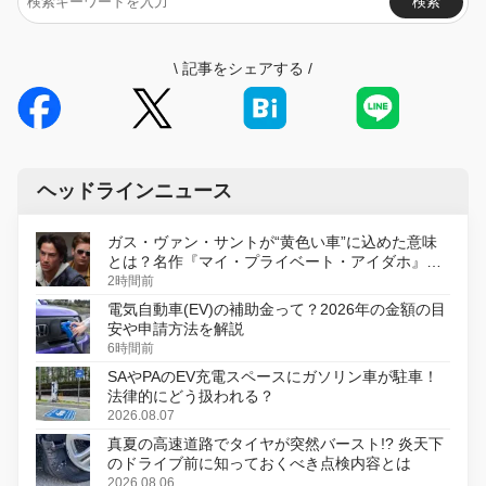
検索
\
記事をシェアする
/
ヘッドラインニュース
ガス・ヴァン・サントが“黄色い車”に込めた意味
とは？名作『マイ・プライベート・アイダホ』が
初のデジタルリマスター版で復活
2時間前
電気自動車(EV)の補助金って？2026年の金額の目
安や申請方法を解説
6時間前
SAやPAのEV充電スペースにガソリン車が駐車！
法律的にどう扱われる？
2026.08.07
真夏の高速道路でタイヤが突然バースト!? 炎天下
のドライブ前に知っておくべき点検内容とは
2026.08.06