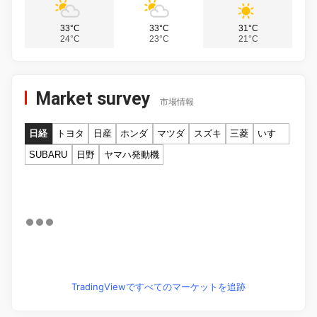
33°C
33°C
31°C
24°C
23°C
21°C
Market survey
市場情報
日経
トヨタ
日産
ホンダ
マツダ
スズキ
三菱
いすゞ
SUBARU
日野
ヤマハ発動機
TradingViewですべてのマーケットを追跡