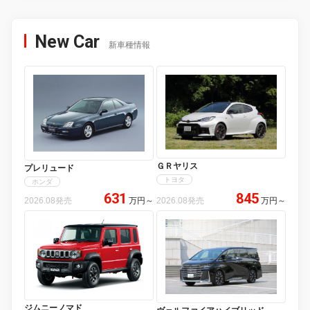
New Car
新車種情報
ＧＲヤリス
プレリュード
トヨタ
ホンダ
631
845
2026.08発売
万円
～
2026.08発売
万円
～
ジムニーノマド