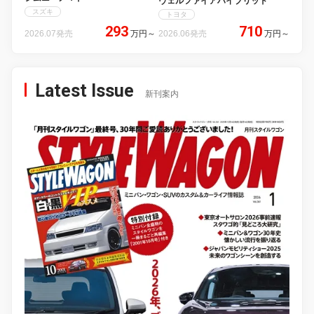
ヴェルファイアハイブリッド
スズキ
トヨタ
293
710
2026.07発売
万円
～
2026.06発売
万円
～
Latest Issue
新刊案内