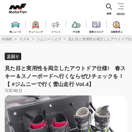
コ
ン
テ
検索
MENU
ン
ツ
へ
車ニュース
チューニング
イベント
中古車
新車カタログ
自動車求人
ス
HOME
スズキ
ジムニーシエラ
見た目と実用性を両立したアウトドア仕様
キ
ッ
プ
足回り
見た目と実用性を両立したアウトドア仕様! 春ス
キー＆スノーボードへ行くならぜひチェックを！
【 #ジムニーで行く雪山走行 Vol.4】
写真9枚目