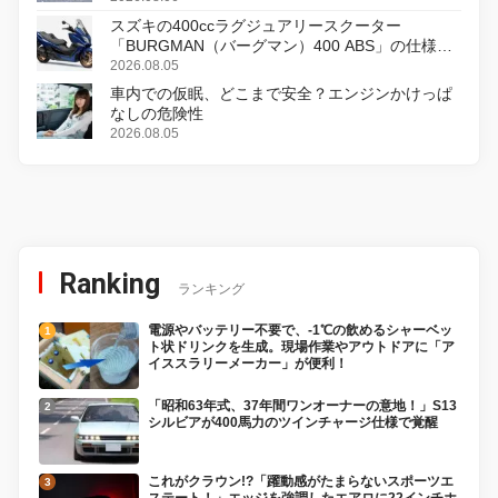
スズキの400ccラグジュアリースクーター
「BURGMAN（バーグマン）400 ABS」の仕様を
変更し、8月18日に発売
2026.08.05
車内での仮眠、どこまで安全？エンジンかけっぱ
なしの危険性
2026.08.05
Ranking
ランキング
電源やバッテリー不要で、-1℃の飲めるシャーベッ
ト状ドリンクを生成。現場作業やアウトドアに「ア
イススラリーメーカー」が便利！
「昭和63年式、37年間ワンオーナーの意地！」S13
シルビアが400馬力のツインチャージ仕様で覚醒
これがクラウン!?「躍動感がたまらないスポーツエ
ステート！」エッジを強調したエアロに22インチホ