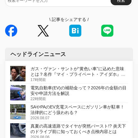
検索
\
記事をシェアする
/
ヘッドラインニュース
ガス・ヴァン・サントが“黄色い車”に込めた意味
とは？名作『マイ・プライベート・アイダホ』が
初のデジタルリマスター版で復活
17時間前
電気自動車(EV)の補助金って？2026年の金額の目
安や申請方法を解説
22時間前
SAやPAのEV充電スペースにガソリン車が駐車！
法律的にどう扱われる？
2026.08.07
真夏の高速道路でタイヤが突然バースト!? 炎天下
のドライブ前に知っておくべき点検内容とは
2026.08.06