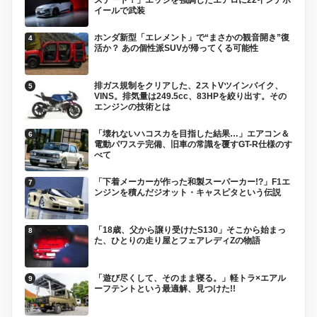
イールで武装
ホンダ新型「エレメント」で“まさかの観音開き”復
活か？ あの個性派SUVが帰ってくる可能性
排ガス規制をクリアした、2ストVツインバイク、
VINS。排気量は249.5cc、83HPを絞り出す。その
エンジンの技術とは
「壊れないハコスカを目指した結果…」エアコン＆
電動パワステ完備、旧車の常識を覆すGT-R仕様のす
べて
「下着メーカーが作った和製スーパーカー!?」F1エ
ンジンを積んだジオット・キャスピタという伝説
「18歳、父から譲り受けたS130」そこから始まっ
た、ひとりの走り屋とフェアレディZの物語
「遊び尽くして、そのまま寝る。」軽トラ×エアル
ーフテントという最適解、見つけた!!