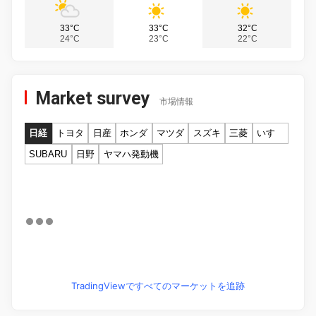
33°C
33°C
32°C
24°C
23°C
22°C
Market survey
市場情報
日経
トヨタ
日産
ホンダ
マツダ
スズキ
三菱
いすゞ
SUBARU
日野
ヤマハ発動機
TradingViewですべてのマーケットを追跡