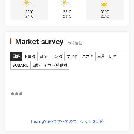
33°C
33°C
31°C
24°C
23°C
21°C
Market survey
市場情報
日経
トヨタ
日産
ホンダ
マツダ
スズキ
三菱
いすゞ
SUBARU
日野
ヤマハ発動機
TradingViewですべてのマーケットを追跡