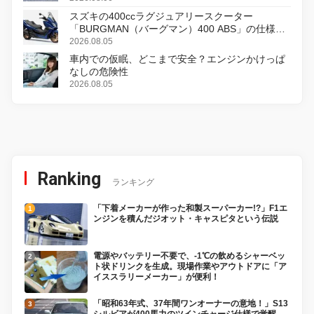
スズキの400ccラグジュアリースクーター
「BURGMAN（バーグマン）400 ABS」の仕様を
変更し、8月18日に発売
2026.08.05
車内での仮眠、どこまで安全？エンジンかけっぱ
なしの危険性
2026.08.05
Ranking
ランキング
「下着メーカーが作った和製スーパーカー!?」F1エ
ンジンを積んだジオット・キャスピタという伝説
電源やバッテリー不要で、-1℃の飲めるシャーベッ
ト状ドリンクを生成。現場作業やアウトドアに「ア
イススラリーメーカー」が便利！
「昭和63年式、37年間ワンオーナーの意地！」S13
シルビアが400馬力のツインチャージ仕様で覚醒