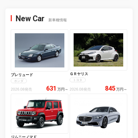
New Car
新車種情報
ＧＲヤリス
プレリュード
トヨタ
ホンダ
631
845
2026.08発売
万円
～
2026.08発売
万円
～
ジムニーノマド