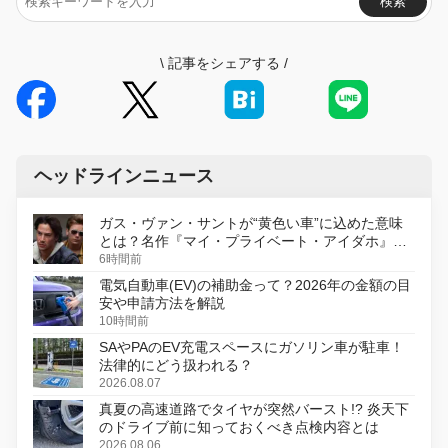
検索
\
記事をシェアする
/
ヘッドラインニュース
ガス・ヴァン・サントが“黄色い車”に込めた意味
とは？名作『マイ・プライベート・アイダホ』が
初のデジタルリマスター版で復活
6時間前
電気自動車(EV)の補助金って？2026年の金額の目
安や申請方法を解説
10時間前
SAやPAのEV充電スペースにガソリン車が駐車！
法律的にどう扱われる？
2026.08.07
真夏の高速道路でタイヤが突然バースト!? 炎天下
のドライブ前に知っておくべき点検内容とは
2026.08.06