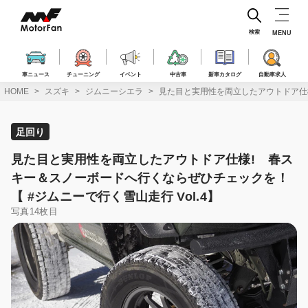
コ
ン
テ
検索
MENU
ン
ツ
へ
車ニュース
チューニング
イベント
中古車
新車カタログ
自動車求人
ス
HOME
スズキ
ジムニーシエラ
見た目と実用性を両立したアウトドア仕様
キ
ッ
プ
足回り
見た目と実用性を両立したアウトドア仕様! 春ス
キー＆スノーボードへ行くならぜひチェックを！
【 #ジムニーで行く雪山走行 Vol.4】
写真14枚目