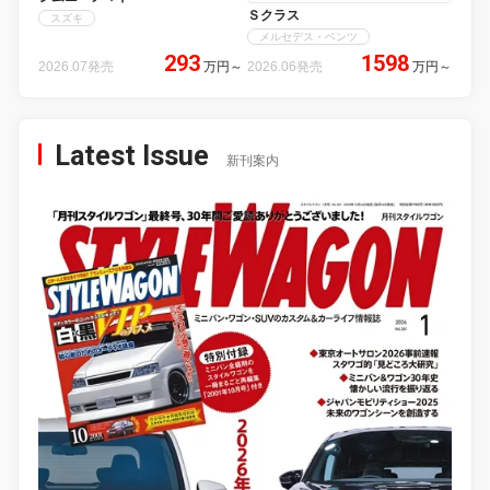
Ｓクラス
スズキ
メルセデス・ベンツ
293
1598
2026.07発売
万円
～
2026.06発売
万円
～
Latest Issue
新刊案内