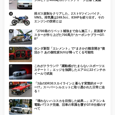
排ガス規制をクリアした、2ストVツインバイク、
VINS。排気量は249.5cc、83HPを絞り出す。その
エンジンの技術とは
「2700発のリベット補強まで自ら施工！」居酒屋マ
スターが作り上げた700馬力“カーボンケブラーGT-
R”
ホンダ新型「エレメント」で“まさかの観音開き”復
活か？ あの個性派SUVが帰ってくる可能性
これがクラウン!?「躍動感がたまらないスポーツエ
ステート！」エッジを強調したエアロに22インチホ
イールで武装
「3台のDR30スカイラインと暮らす変態的オーナ
ー!?」スーパーシルエットに取り憑かれた日常に迫
る！
「壊れないハコスカを目指した結果…」エアコン＆
電動パワステ完備、旧車の常識を覆すGT-R仕様のす
べて