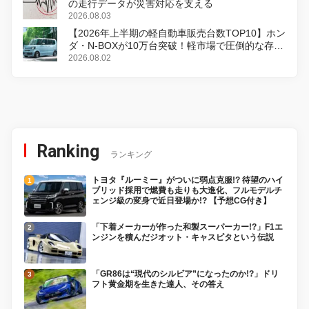
の走行データが災害対応を支える
2026.08.03
【2026年上半期の軽自動車販売台数TOP10】ホン
ダ・N-BOXが10万台突破！軽市場で圧倒的な存在
感
2026.08.02
Ranking
ランキング
トヨタ『ルーミー』がついに弱点克服!? 待望のハイ
ブリッド採用で燃費も走りも大進化、フルモデルチ
ェンジ級の変身で近日登場か!? 【予想CG付き】
「下着メーカーが作った和製スーパーカー!?」F1エ
ンジンを積んだジオット・キャスピタという伝説
「GR86は“現代のシルビア”になったのか!?」ドリ
フト黄金期を生きた達人、その答え