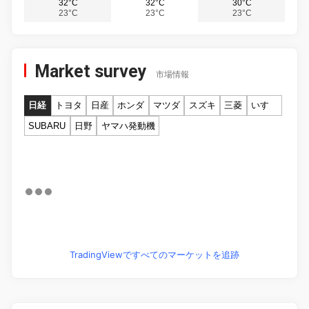
32°C
32°C
30°C
23°C
23°C
23°C
Market survey
市場情報
日経
トヨタ
日産
ホンダ
マツダ
スズキ
三菱
いすゞ
SUBARU
日野
ヤマハ発動機
TradingViewですべてのマーケットを追跡