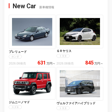
New Car
新車種情報
ＧＲヤリス
プレリュード
トヨタ
ホンダ
631
845
2026.08発売
万円
～
2026.08発売
万円
～
ジムニーノマド
ヴェルファイアハイブリッド
スズキ
トヨタ