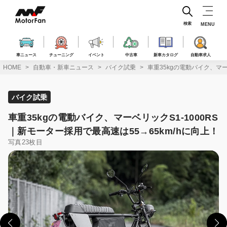
コ
ン
テ
検索
MENU
ン
ツ
へ
車ニュース
チューニング
イベント
中古車
新車カタログ
自動車求人
ス
HOME
自動車・新車ニュース
バイク試乗
車重35kgの電動バイク、マー
キ
ッ
プ
バイク試乗
車重35kgの電動バイク、マーベリックS1-1000RS
｜新モーター採用で最高速は55→65km/hに向上！
写真23枚目