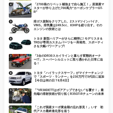
「2700発のリベット補強まで自ら施工！」居酒屋マ
スターが作り上げた700馬力“カーボンケブラーGT-
R”
排ガス規制をクリアした、2ストVツインバイク、
VINS。排気量は249.5cc、83HPを絞り出す。その
エンジンの技術とは
トヨタ 新型ハリアーがさらに精悍に! モデリスタ＆
TRDが専用カスタムパーツを一斉発売、スポーティ
さを大幅パワーアップ!
「3台のDR30スカイラインと暮らす変態的オーナ
ー!?」スーパーシルエットに取り憑かれた日常に迫
る！
トヨタ「ハイラックスサーフ」がマイナーチェンジ
で「スポーツ・ランナー」を230万円で3代目に追加
【今日は何の日？8月4日】
「”VR38DETTはボアアップできない”を覆す！」最
先端の溶射技術が切り拓くR35GT-Rチューンの未来
「これぞ国産ターボ黄金期の忘れ形見！」いすゞ初
代アスカ最終進化形を追う