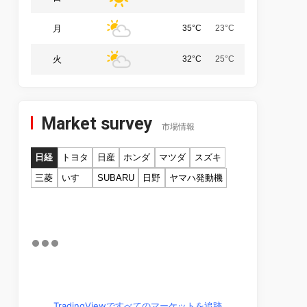
月
35°C
23°C
火
32°C
25°C
Market survey
市場情報
日経
トヨタ
日産
ホンダ
マツダ
スズキ
三菱
いすゞ
SUBARU
日野
ヤマハ発動機
TradingViewですべてのマーケットを追跡