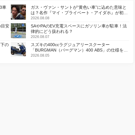
3車
ガス・ヴァン・サントが“黄色い車”に込めた意味と
は？名作『マイ・プライベート・アイダホ』が初の
デジタルリマスター版で復活
2026.08.08
の目安
SAやPAのEV充電スペースにガソリン車が駐車！法
律的にどう扱われる？
2026.08.07
天下の
スズキの400ccラグジュアリースクーター
「BURGMAN（バーグマン）400 ABS」の仕様を変
更し、8月18日に発売
2026.08.05