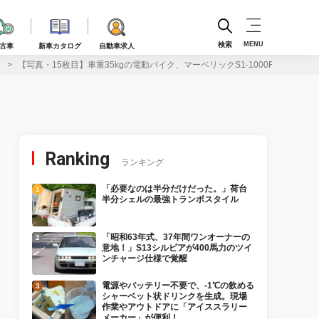
検索
MENU
古車
新車カタログ
自動車求人
！
【写真・15枚目】車重35kgの電動バイク、マーベリックS1-1000RS｜新モー
Ranking
ランキング
「必要なのは半分だけだった。」荷台
半分シェルの最強トランポスタイル
「昭和63年式、37年間ワンオーナーの
意地！」S13シルビアが400馬力のツイ
ンチャージ仕様で覚醒
電源やバッテリー不要で、-1℃の飲める
シャーベット状ドリンクを生成。現場
作業やアウトドアに「アイススラリー
メーカー」が便利！