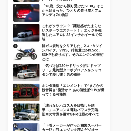
「18歳、父から譲り受けたS130」そこ
から始まった、ひとりの走り屋とフェ
アレディZの物語
これがクラウン!?「躍動感がたまらな
いスポーツエステート！」エッジを強
調したエアロに22インチホイールで武
装
排ガス規制をクリアした、2ストVツイ
ンバイク、VINS。排気量は249.5cc、
83HPを絞り出す。そのエンジンの技術
とは
「気づけば430セドリック沼にドップ
リ！」最終型ターボブロアムをシャコ
タンで愛し抜く男の物語
ホンダ新型「エレメント」で“まさかの
観音開き”復活か？ あの個性派SUVが帰
ってくる可能性
「壊れないハコスカを目指した結
果…」エアコン＆電動パワステ完備、
旧車の常識を覆すGT-R仕様のすべて
「下着メーカーが作った和製スーパー
カー!?」F1エンジンを積んだジオッ