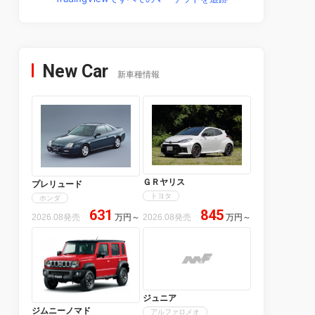
New Car
新車種情報
ＧＲヤリス
プレリュード
トヨタ
ホンダ
631
845
2026.08発売
万円
～
2026.08発売
万円
～
ジュニア
ジムニーノマド
アルファロメオ