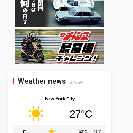
Weather news
天気情報
New York City
27°C
日
33°C
24°C