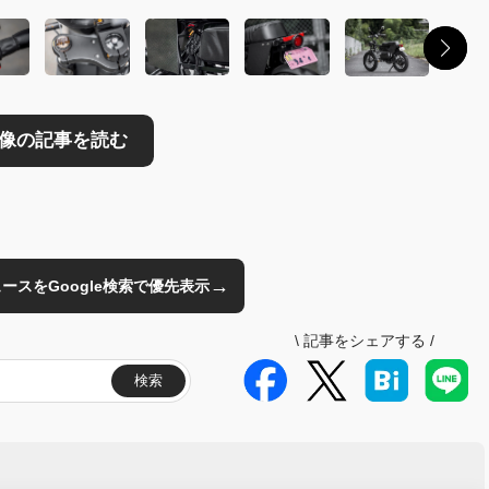
→
のニュースをGoogle検索で優先表示
\
記事をシェアする
/
検索