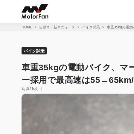
コ
ン
テ
ン
ツ
HOME
自動車・新車ニュース
バイク試乗
車重35kgの電動
へ
ス
キ
ッ
バイク試乗
プ
車重35kgの電動バイク、マー
ー採用で最高速は55→65km
写真15枚目