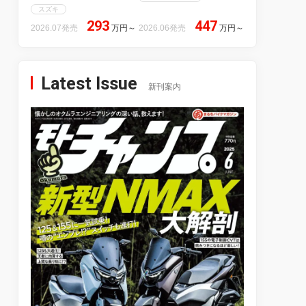
スズキ
293
447
2026.07発売
万円
～
2026.06発売
万円
～
Latest Issue
新刊案内