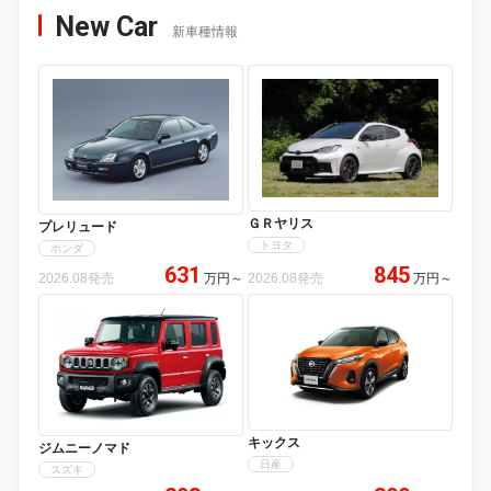
New Car
新車種情報
ＧＲヤリス
プレリュード
トヨタ
ホンダ
631
845
2026.08発売
万円
～
2026.08発売
万円
～
キックス
ジムニーノマド
日産
スズキ