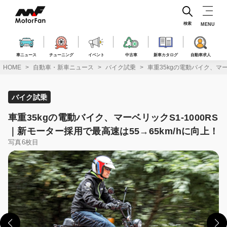
コ
ン
テ
検索
MENU
ン
ツ
へ
車ニュース
チューニング
イベント
中古車
新車カタログ
自動車求人
ス
HOME
自動車・新車ニュース
バイク試乗
車重35kgの電動バイク、マー
キ
ッ
プ
バイク試乗
車重35kgの電動バイク、マーベリックS1-1000RS
｜新モーター採用で最高速は55→65km/hに向上！
写真6枚目