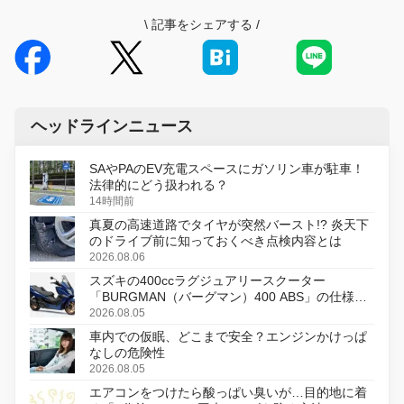
\
記事をシェアする
/
ヘッドラインニュース
SAやPAのEV充電スペースにガソリン車が駐車！
法律的にどう扱われる？
14時間前
真夏の高速道路でタイヤが突然バースト!? 炎天下
のドライブ前に知っておくべき点検内容とは
2026.08.06
スズキの400ccラグジュアリースクーター
「BURGMAN（バーグマン）400 ABS」の仕様を
変更し、8月18日に発売
2026.08.05
車内での仮眠、どこまで安全？エンジンかけっぱ
なしの危険性
2026.08.05
エアコンをつけたら酸っぱい臭いが…目的地に着