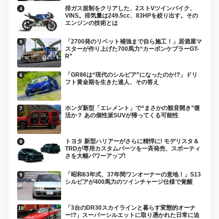
排ガス規制をクリアした、2ストVツインバイク、
VINS。排気量は249.5cc、83HPを絞り出す。その
エンジンの技術とは
「2700発のリベット補強まで自ら施工！」居酒屋マ
スターが作り上げた700馬力“カーボンケブラーGT-
R”
「GR86は“現代のシルビア”になったのか!?」ドリ
フト黄金期を生きた達人、その答え
ホンダ新型「エレメント」で“まさかの観音開き”復
活か？ あの個性派SUVが帰ってくる可能性
トヨタ 新型ハリアーがさらに精悍に! モデリスタ＆
TRDが専用カスタムパーツを一斉発売、スポーティ
さを大幅パワーアップ!
「昭和63年式、37年間ワンオーナーの意地！」S13
シルビアが400馬力のツインチャージ仕様で覚醒
「3台のDR30スカイラインと暮らす変態的オーナ
ー!?」スーパーシルエットに取り憑かれた日常に迫