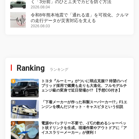
く「3分前」のひと工夫でカビを防ぐ方法
2026.08.04
令和8年熊本地震で「通れる道」を可視化、クルマ
の走行データが災害対応を支える
2026.08.03
Ranking
ランキング
トヨタ『ルーミー』がついに弱点克服!? 待望のハイ
ブリッド採用で燃費も走りも大進化、フルモデルチ
ェンジ級の変身で近日登場か!? 【予想CG付き】
「下着メーカーが作った和製スーパーカー!?」F1エ
ンジンを積んだジオット・キャスピタという伝説
電源やバッテリー不要で、-1℃の飲めるシャーベッ
ト状ドリンクを生成。現場作業やアウトドアに「ア
イススラリーメーカー」が便利！