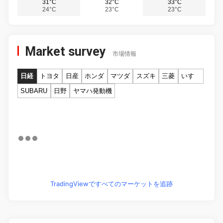
31°C
32°C
33°C
24°C
23°C
23°C
Market survey
市場情報
日経
トヨタ
日産
ホンダ
マツダ
スズキ
三菱
いすゞ
SUBARU
日野
ヤマハ発動機
TradingViewですべてのマーケットを追跡