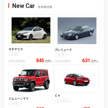
New Car
新車種情報
ＧＲヤリス
プレリュード
トヨタ
ホンダ
845
631
2026.08発売
万円
～
2026.08発売
万円
～
Ｃ４
ジムニーノマド
シトロエン
スズキ