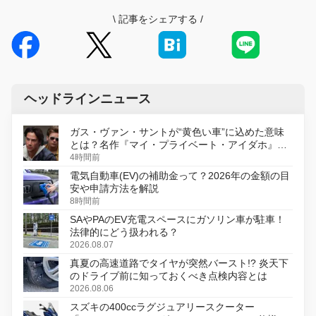
\
記事をシェアする
/
ヘッドラインニュース
ガス・ヴァン・サントが“黄色い車”に込めた意味
とは？名作『マイ・プライベート・アイダホ』が
初のデジタルリマスター版で復活
4時間前
電気自動車(EV)の補助金って？2026年の金額の目
安や申請方法を解説
8時間前
SAやPAのEV充電スペースにガソリン車が駐車！
法律的にどう扱われる？
2026.08.07
真夏の高速道路でタイヤが突然バースト!? 炎天下
のドライブ前に知っておくべき点検内容とは
2026.08.06
スズキの400ccラグジュアリースクーター