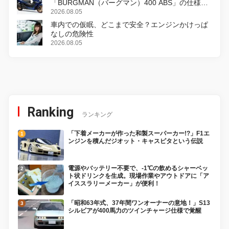
「BURGMAN（バーグマン）400 ABS」の仕様を
変更し、8月18日に発売
2026.08.05
車内での仮眠、どこまで安全？エンジンかけっぱ
なしの危険性
2026.08.05
Ranking
ランキング
「下着メーカーが作った和製スーパーカー!?」F1エ
ンジンを積んだジオット・キャスピタという伝説
電源やバッテリー不要で、-1℃の飲めるシャーベッ
ト状ドリンクを生成。現場作業やアウトドアに「ア
イススラリーメーカー」が便利！
「昭和63年式、37年間ワンオーナーの意地！」S13
シルビアが400馬力のツインチャージ仕様で覚醒