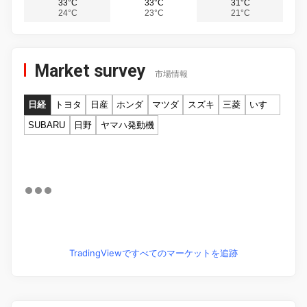
33°C
33°C
31°C
24°C
23°C
21°C
Market survey
市場情報
日経
トヨタ
日産
ホンダ
マツダ
スズキ
三菱
いすゞ
SUBARU
日野
ヤマハ発動機
TradingViewですべてのマーケットを追跡