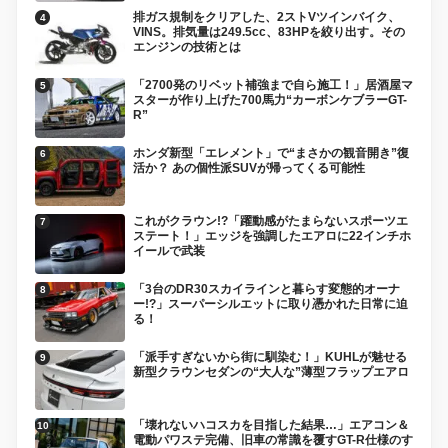
排ガス規制をクリアした、2ストVツインバイク、
VINS。排気量は249.5cc、83HPを絞り出す。その
エンジンの技術とは
「2700発のリベット補強まで自ら施工！」居酒屋マ
スターが作り上げた700馬力“カーボンケブラーGT-
R”
ホンダ新型「エレメント」で“まさかの観音開き”復
活か？ あの個性派SUVが帰ってくる可能性
これがクラウン!?「躍動感がたまらないスポーツエ
ステート！」エッジを強調したエアロに22インチホ
イールで武装
「3台のDR30スカイラインと暮らす変態的オーナ
ー!?」スーパーシルエットに取り憑かれた日常に迫
る！
「派手すぎないから街に馴染む！」KUHLが魅せる
新型クラウンセダンの“大人な”薄型フラップエアロ
「壊れないハコスカを目指した結果…」エアコン＆
電動パワステ完備、旧車の常識を覆すGT-R仕様のす