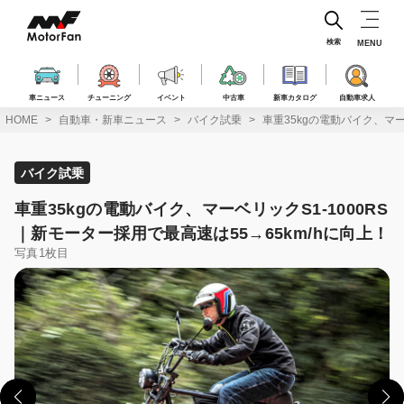
コ
ン
テ
検索
MENU
ン
ツ
へ
車ニュース
チューニング
イベント
中古車
新車カタログ
自動車求人
ス
HOME
自動車・新車ニュース
バイク試乗
車重35kgの電動バイク、マー
キ
ッ
プ
バイク試乗
車重35kgの電動バイク、マーベリックS1-1000RS
｜新モーター採用で最高速は55→65km/hに向上！
写真1枚目