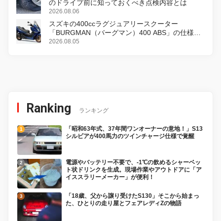
のドライブ前に知っておくべき点検内容とは
2026.08.06
スズキの400ccラグジュアリースクーター
「BURGMAN（バーグマン）400 ABS」の仕様を
変更し、8月18日に発売
2026.08.05
Ranking
ランキング
「昭和63年式、37年間ワンオーナーの意地！」S13
シルビアが400馬力のツインチャージ仕様で覚醒
電源やバッテリー不要で、-1℃の飲めるシャーベッ
ト状ドリンクを生成。現場作業やアウトドアに「ア
イススラリーメーカー」が便利！
「18歳、父から譲り受けたS130」そこから始まっ
た、ひとりの走り屋とフェアレディZの物語