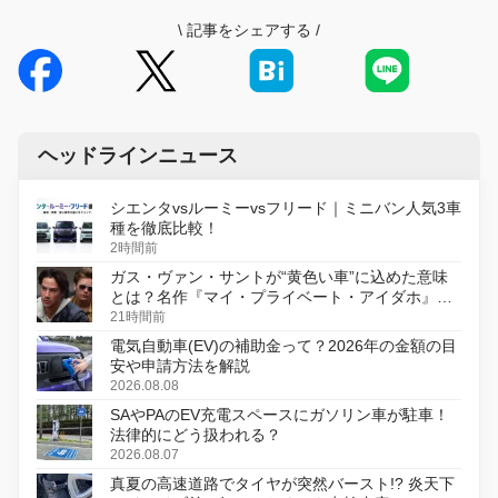
\
記事をシェアする
/
ヘッドラインニュース
シエンタvsルーミーvsフリード｜ミニバン人気3車
種を徹底比較！
2時間前
ガス・ヴァン・サントが“黄色い車”に込めた意味
とは？名作『マイ・プライベート・アイダホ』が
初のデジタルリマスター版で復活
21時間前
電気自動車(EV)の補助金って？2026年の金額の目
安や申請方法を解説
2026.08.08
SAやPAのEV充電スペースにガソリン車が駐車！
法律的にどう扱われる？
2026.08.07
真夏の高速道路でタイヤが突然バースト!? 炎天下