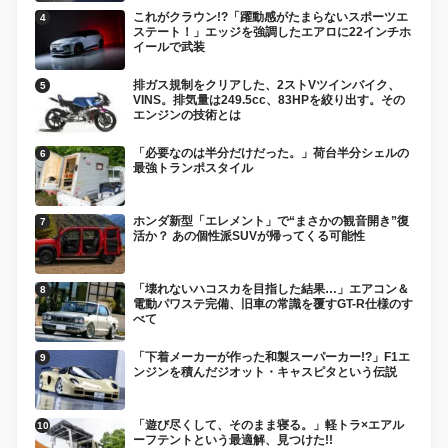
これがクラウン!?「躍動感がたまらないスポーツエ
ステート！」エッジを強調したエアロに22インチホ
イールで武装
排ガス規制をクリアした、2ストVツインバイク、
VINS。排気量は249.5cc、83HPを絞り出す。その
エンジンの技術とは
「必要なのは半分だけだった。」荷台半分シェルの
最強トランポスタイル
ホンダ新型「エレメント」で“まさかの観音開き”復
活か？ あの個性派SUVが帰ってくる可能性
「壊れないハコスカを目指した結果…」エアコン＆
電動パワステ完備、旧車の常識を覆すGT-R仕様のす
べて
「下着メーカーが作った和製スーパーカー!?」F1エ
ンジンを積んだジオット・キャスピタという伝説
「遊び尽くして、そのまま寝る。」軽トラ×エアル
ーフテントという最適解、見つけた!!