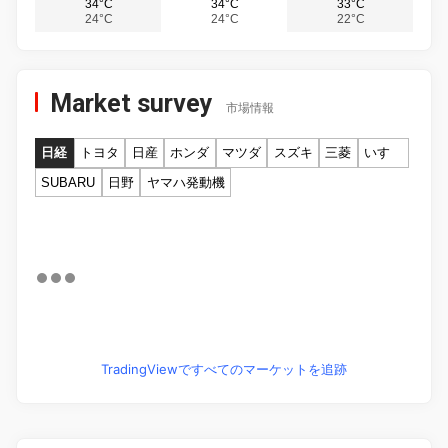
34°C
34°C
33°C
24°C
24°C
22°C
Market survey
市場情報
日経
トヨタ
日産
ホンダ
マツダ
スズキ
三菱
いすゞ
SUBARU
日野
ヤマハ発動機
TradingViewですべてのマーケットを追跡