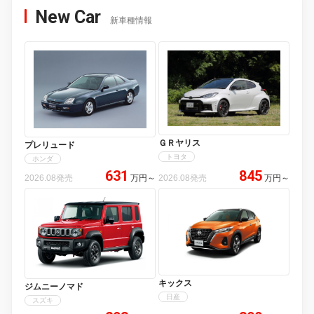
New Car
新車種情報
ＧＲヤリス
プレリュード
トヨタ
ホンダ
631
845
2026.08発売
万円
～
2026.08発売
万円
～
キックス
ジムニーノマド
日産
スズキ