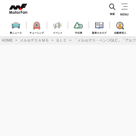
コ
ン
テ
検索
MENU
ン
ツ
へ
車ニュース
チューニング
イベント
中古車
新車カタログ
自動車求人
ス
HOME
メルセデスＡＭＧ
ＧＬＣ
「メルセデス・ベンツGLC」「アルファ
キ
ッ
プ