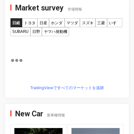
Market survey
市場情報
日経
トヨタ
日産
ホンダ
マツダ
スズキ
三菱
いすゞ
SUBARU
日野
ヤマハ発動機
TradingViewですべてのマーケットを追跡
New Car
新車種情報