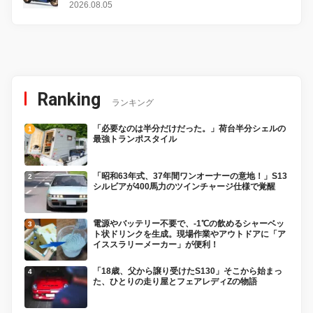
変更し、8月18日に発売
2026.08.05
Ranking
ランキング
「必要なのは半分だけだった。」荷台半分シェルの
最強トランポスタイル
「昭和63年式、37年間ワンオーナーの意地！」S13
シルビアが400馬力のツインチャージ仕様で覚醒
電源やバッテリー不要で、-1℃の飲めるシャーベッ
ト状ドリンクを生成。現場作業やアウトドアに「ア
イススラリーメーカー」が便利！
「18歳、父から譲り受けたS130」そこから始まっ
た、ひとりの走り屋とフェアレディZの物語