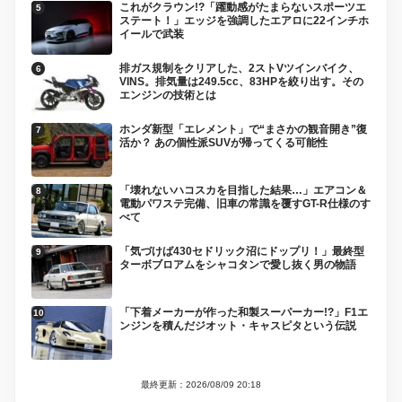
これがクラウン!?「躍動感がたまらないスポーツエ
ステート！」エッジを強調したエアロに22インチホ
イールで武装
排ガス規制をクリアした、2ストVツインバイク、
VINS。排気量は249.5cc、83HPを絞り出す。その
エンジンの技術とは
ホンダ新型「エレメント」で“まさかの観音開き”復
活か？ あの個性派SUVが帰ってくる可能性
「壊れないハコスカを目指した結果…」エアコン＆
電動パワステ完備、旧車の常識を覆すGT-R仕様のす
べて
「気づけば430セドリック沼にドップリ！」最終型
ターボブロアムをシャコタンで愛し抜く男の物語
「下着メーカーが作った和製スーパーカー!?」F1エ
ンジンを積んだジオット・キャスピタという伝説
最終更新：2026/08/09 20:18