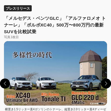
プレスリリース
「メルセデス・ベンツGLC」「アルファロメオ ト
ナーレ」「ボルボXC40」500万〜800万円の最新
SUVを比較試乗
写真1枚目
横置き1.5リッター直4ガソリンのトナーレ、縦置き2.0リッター直4ディーゼ
この画像の記事を読む