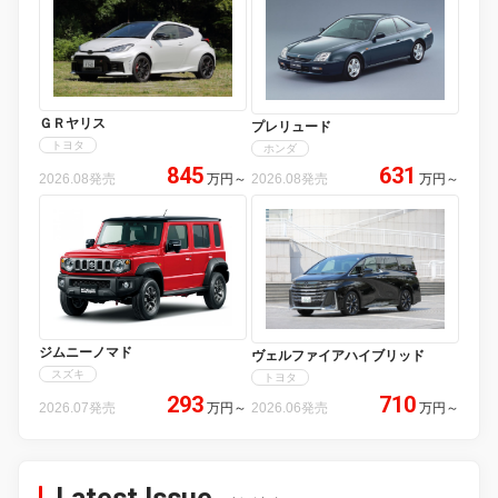
ＧＲヤリス
プレリュード
トヨタ
ホンダ
845
631
2026.08発売
万円
～
2026.08発売
万円
～
ジムニーノマド
ヴェルファイアハイブリッド
スズキ
トヨタ
293
710
2026.07発売
万円
～
2026.06発売
万円
～