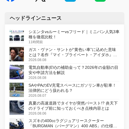
ヘッドラインニュース
シエンタvsルーミーvsフリード｜ミニバン人気3車
種を徹底比較！
11時間前
ガス・ヴァン・サントが“黄色い車”に込めた意味
とは？名作『マイ・プライベート・アイダホ』が
初のデジタルリマスター版で復活
2026.08.08
電気自動車(EV)の補助金って？2026年の金額の目
安や申請方法を解説
2026.08.08
SAやPAのEV充電スペースにガソリン車が駐車！
法律的にどう扱われる？
2026.08.07
真夏の高速道路でタイヤが突然バースト!? 炎天下
のドライブ前に知っておくべき点検内容とは
2026.08.06
スズキの400ccラグジュアリースクーター
「BURGMAN（バーグマン）400 ABS」の仕様を