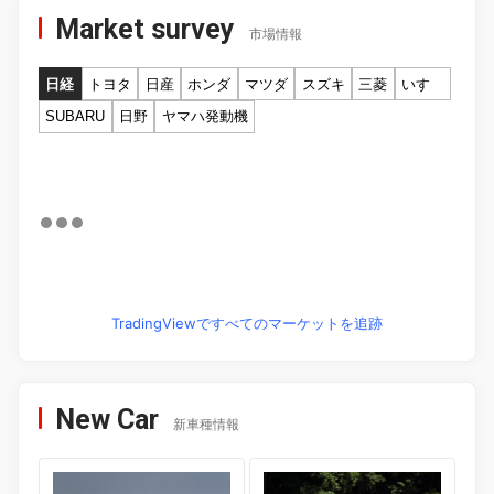
Market survey
市場情報
日経
トヨタ
日産
ホンダ
マツダ
スズキ
三菱
いすゞ
SUBARU
日野
ヤマハ発動機
TradingViewですべてのマーケットを追跡
New Car
新車種情報