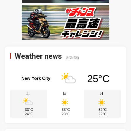
Weather news
天気情報
25°C
New York City
土
日
月
33°C
33°C
32°C
24°C
23°C
22°C