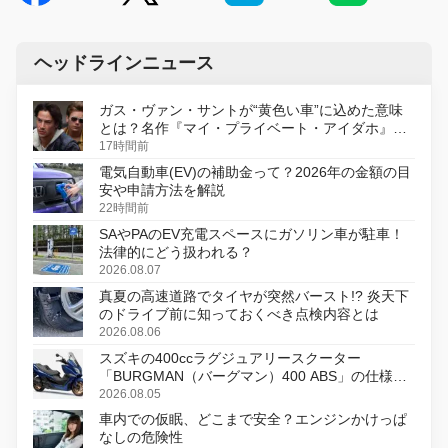
ヘッドラインニュース
ガス・ヴァン・サントが“黄色い車”に込めた意味
とは？名作『マイ・プライベート・アイダホ』が
初のデジタルリマスター版で復活
17時間前
電気自動車(EV)の補助金って？2026年の金額の目
安や申請方法を解説
22時間前
SAやPAのEV充電スペースにガソリン車が駐車！
法律的にどう扱われる？
2026.08.07
真夏の高速道路でタイヤが突然バースト!? 炎天下
のドライブ前に知っておくべき点検内容とは
2026.08.06
スズキの400ccラグジュアリースクーター
「BURGMAN（バーグマン）400 ABS」の仕様を
変更し、8月18日に発売
2026.08.05
車内での仮眠、どこまで安全？エンジンかけっぱ
なしの危険性