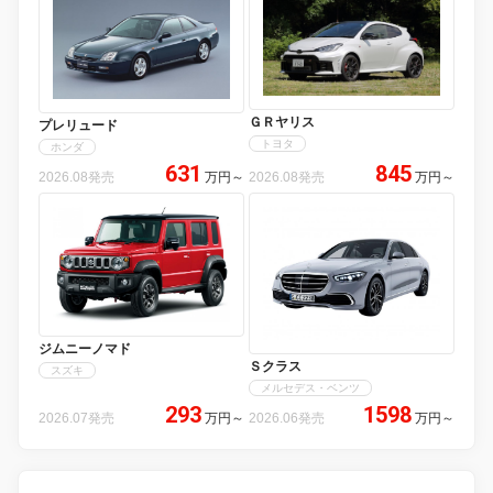
ＧＲヤリス
プレリュード
トヨタ
ホンダ
631
845
2026.08発売
万円
～
2026.08発売
万円
～
ジムニーノマド
Ｓクラス
スズキ
メルセデス・ベンツ
293
1598
2026.07発売
万円
～
2026.06発売
万円
～