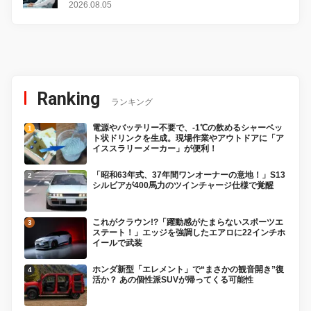
2026.08.05
Ranking
ランキング
電源やバッテリー不要で、-1℃の飲めるシャーベッ
ト状ドリンクを生成。現場作業やアウトドアに「ア
イススラリーメーカー」が便利！
「昭和63年式、37年間ワンオーナーの意地！」S13
シルビアが400馬力のツインチャージ仕様で覚醒
これがクラウン!?「躍動感がたまらないスポーツエ
ステート！」エッジを強調したエアロに22インチホ
イールで武装
ホンダ新型「エレメント」で“まさかの観音開き”復
活か？ あの個性派SUVが帰ってくる可能性