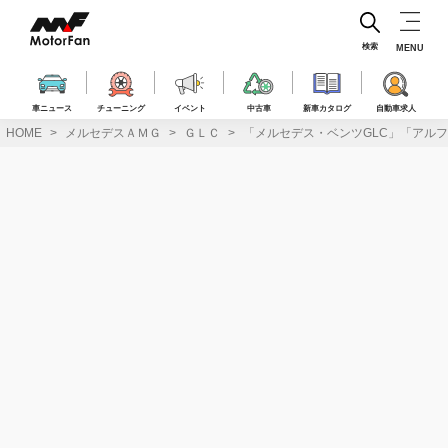
コ
ン
テ
検索
MENU
ン
ツ
へ
車ニュース
チューニング
イベント
中古車
新車カタログ
自動車求人
ス
HOME
メルセデスＡＭＧ
ＧＬＣ
「メルセデス・ベンツGLC」「アルファ
キ
ッ
プ