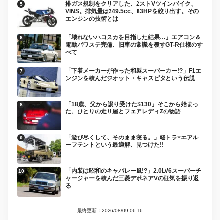
排ガス規制をクリアした、2ストVツインバイク、
VINS。排気量は249.5cc、83HPを絞り出す。その
エンジンの技術とは
「壊れないハコスカを目指した結果…」エアコン＆
電動パワステ完備、旧車の常識を覆すGT-R仕様のす
べて
「下着メーカーが作った和製スーパーカー!?」F1エ
ンジンを積んだジオット・キャスピタという伝説
「18歳、父から譲り受けたS130」そこから始まっ
た、ひとりの走り屋とフェアレディZの物語
「遊び尽くして、そのまま寝る。」軽トラ×エアル
ーフテントという最適解、見つけた!!
「内装は昭和のキャバレー風!?」2.0LV6スーパーチ
ャージャーを積んだ三菱デボネアVの狂気を振り返
る
最終更新：2026/08/09 06:16