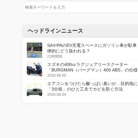
ヘッドラインニュース
SAやPAのEV充電スペースにガソリン車が駐車
律的にどう扱われる？
21時間前
スズキの400ccラグジュアリースクーター
「BURGMAN（バーグマン）400 ABS」の仕
更し、8月18日に発売
2026.08.05
エアコンをつけたら酸っぱい臭いが…目的地に
「3分前」のひと工夫でカビを防ぐ方法
2026.08.04