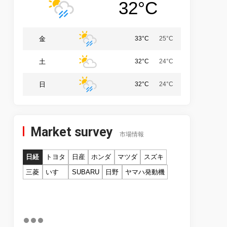
32°C
金
33°C
25°C
土
32°C
24°C
日
32°C
24°C
Market survey
市場情報
日経
トヨタ
日産
ホンダ
マツダ
スズキ
三菱
いすゞ
SUBARU
日野
ヤマハ発動機