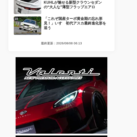
KUHLが魅せる新型クラウンセダン
の“大人な”薄型フラップエアロ
「これぞ国産ターボ黄金期の忘れ形
見！」いすゞ初代アスカ最終進化形を
追う
最終更新：2026/08/08 06:13