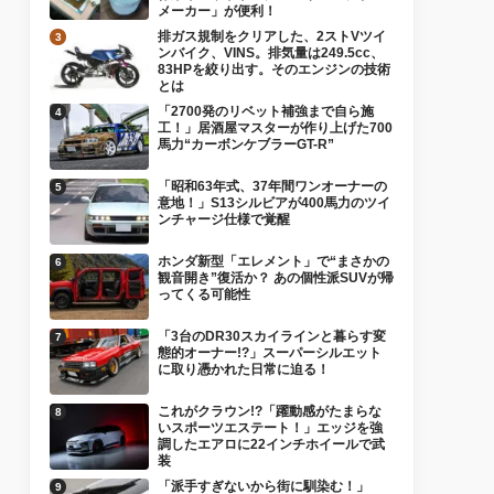
メーカー」が便利！
排ガス規制をクリアした、2ストVツイ
ンバイク、VINS。排気量は249.5cc、
83HPを絞り出す。そのエンジンの技術
とは
「2700発のリベット補強まで自ら施
工！」居酒屋マスターが作り上げた700
馬力“カーボンケブラーGT-R”
「昭和63年式、37年間ワンオーナーの
意地！」S13シルビアが400馬力のツイ
ンチャージ仕様で覚醒
ホンダ新型「エレメント」で“まさかの
観音開き”復活か？ あの個性派SUVが帰
ってくる可能性
「3台のDR30スカイラインと暮らす変
態的オーナー!?」スーパーシルエット
に取り憑かれた日常に迫る！
これがクラウン!?「躍動感がたまらな
いスポーツエステート！」エッジを強
調したエアロに22インチホイールで武
装
「派手すぎないから街に馴染む！」