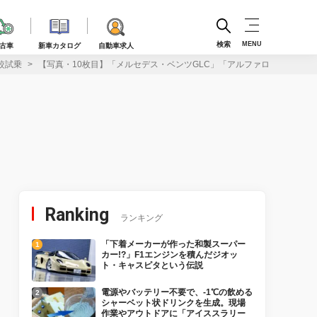
検索
MENU
古車
新車カタログ
自動車求人
較試乗
【写真・10枚目】「メルセデス・ベンツGLC」「アルファロメオ トナーレ
Ranking
ランキング
「下着メーカーが作った和製スーパー
カー!?」F1エンジンを積んだジオッ
ト・キャスピタという伝説
電源やバッテリー不要で、-1℃の飲める
シャーベット状ドリンクを生成。現場
作業やアウトドアに「アイススラリー