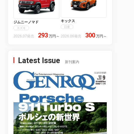
キックス
ジムニーノマド
日産
スズキ
293
300
2026.07発売
万円
～
2026.06発売
万円
～
Latest Issue
新刊案内