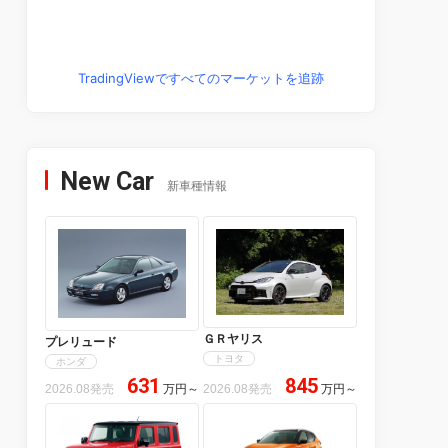
TradingViewですべてのマーケットを追跡
New Car
新車種情報
ＧＲヤリス
プレリュード
トヨタ
ホンダ
631
845
2026.08発売
万円
～
2026.08発売
万円
～