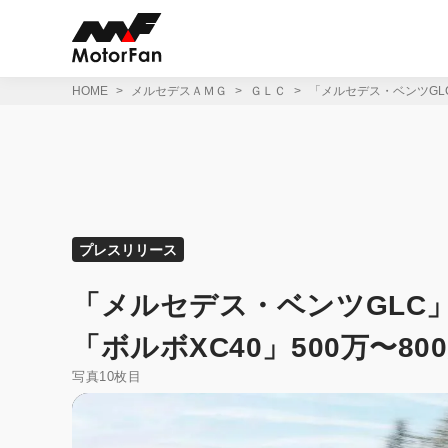
コ
ン
テ
ン
ツ
HOME
メルセデスＡＭＧ
ＧＬＣ
「メルセデス・ベンツGLC
へ
ス
キ
ッ
プ
プレスリリース
「メルセデス・ベンツGLC
「ボルボXC40」500万〜8
写真10枚目