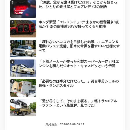
「18歳、父から譲り受けたS130」そこから始まっ
た、ひとりの走り屋とフェアレディZの物語
ホンダ新型「エレメント」で“まさかの観音開き”復
活か？ あの個性派SUVが帰ってくる可能性
「壊れないハコスカを目指した結果…」エアコン＆
電動パワステ完備、旧車の常識を覆すGT-R仕様のす
べて
「下着メーカーが作った和製スーパーカー!?」F1エ
ンジンを積んだジオット・キャスピタという伝説
「必要なのは半分だけだった。」荷台半分シェルの
最強トランポスタイル
「遊び尽くして、そのまま寝る。」軽トラ×エアル
ーフテントという最適解、見つけた!!
最終更新：2026/08/09 09:17