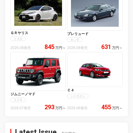
ＧＲヤリス
プレリュード
トヨタ
ホンダ
845
631
2026.08発売
万円
～
2026.08発売
万円
～
Ｃ４
ジムニーノマド
シトロエン
スズキ
293
455
2026.07発売
万円
～
2026.06発売
万円
～
Latest Issue