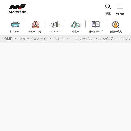
コ
ン
テ
検索
MENU
ン
ツ
へ
車ニュース
チューニング
イベント
中古車
新車カタログ
自動車求人
ス
HOME
メルセデスＡＭＧ
ＧＬＣ
「メルセデス・ベンツGLC」「アルファ
キ
ッ
プ