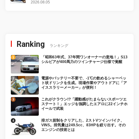
変更し、8月18日に発売
2026.08.05
Ranking
ランキング
「昭和63年式、37年間ワンオーナーの意地！」S13
シルビアが400馬力のツインチャージ仕様で覚醒
電源やバッテリー不要で、-1℃の飲めるシャーベッ
ト状ドリンクを生成。現場作業やアウトドアに「ア
イススラリーメーカー」が便利！
これがクラウン!?「躍動感がたまらないスポーツエ
ステート！」エッジを強調したエアロに22インチホ
イールで武装
排ガス規制をクリアした、2ストVツインバイク、
VINS。排気量は249.5cc、83HPを絞り出す。その
エンジンの技術とは