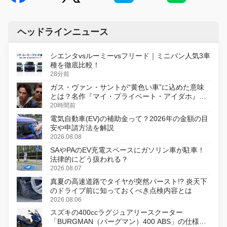
ヘッドラインニュース
シエンタvsルーミーvsフリード｜ミニバン人気3車
種を徹底比較！
28分前
ガス・ヴァン・サントが“黄色い車”に込めた意味
とは？名作『マイ・プライベート・アイダホ』が
初のデジタルリマスター版で復活
20時間前
電気自動車(EV)の補助金って？2026年の金額の目
安や申請方法を解説
2026.08.08
SAやPAのEV充電スペースにガソリン車が駐車！
法律的にどう扱われる？
2026.08.07
真夏の高速道路でタイヤが突然バースト!? 炎天下
のドライブ前に知っておくべき点検内容とは
2026.08.06
スズキの400ccラグジュアリースクーター
「BURGMAN（バーグマン）400 ABS」の仕様を