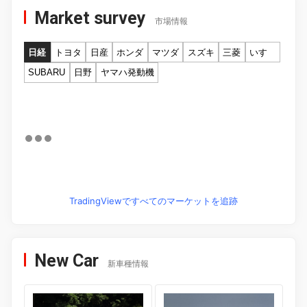
Market survey
市場情報
日経
トヨタ
日産
ホンダ
マツダ
スズキ
三菱
いすゞ
SUBARU
日野
ヤマハ発動機
TradingViewですべてのマーケットを追跡
New Car
新車種情報