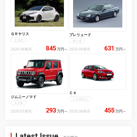
ＧＲヤリス
プレリュード
トヨタ
ホンダ
845
631
2026.08発売
万円
～
2026.08発売
万円
～
Ｃ４
ジムニーノマド
シトロエン
スズキ
293
455
2026.07発売
万円
～
2026.06発売
万円
～
Latest Issue