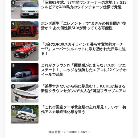
「昭和63年式、37年間ワンオーナーの意地！」S13
シルビアが400馬力のツインチャージ仕様で覚醒
ホンダ新型「エレメント」で“まさかの観音開き”復
活か？ あの個性派SUVが帰ってくる可能性
「3台のDR30スカイラインと暮らす変態的オーナ
ー!?」スーパーシルエットに取り憑かれた日常に迫
る！
これがクラウン!?「躍動感がたまらないスポーツエ
ステート！」エッジを強調したエアロに22インチホ
イールで武装
「派手すぎないから街に馴染む！」KUHLが魅せる
新型クラウンセダンの“大人な”薄型フラップエアロ
「これぞ国産ターボ黄金期の忘れ形見！」いすゞ初
代アスカ最終進化形を追う
最終更新：2026/08/08 06:13