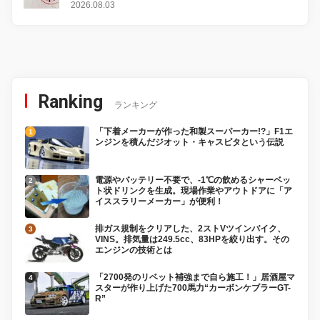
2026.08.03
Ranking
ランキング
「下着メーカーが作った和製スーパーカー!?」F1エ
ンジンを積んだジオット・キャスピタという伝説
電源やバッテリー不要で、-1℃の飲めるシャーベッ
ト状ドリンクを生成。現場作業やアウトドアに「ア
イススラリーメーカー」が便利！
排ガス規制をクリアした、2ストVツインバイク、
VINS。排気量は249.5cc、83HPを絞り出す。その
エンジンの技術とは
「2700発のリベット補強まで自ら施工！」居酒屋マ
スターが作り上げた700馬力“カーボンケブラーGT-
R”