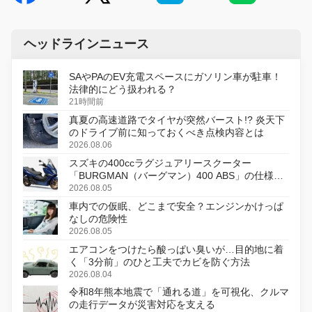
ヘッドラインニュース
SAやPAのEV充電スペースにガソリン車が駐車！
法律的にどう扱われる？
21時間前
真夏の高速道路でタイヤが突然バースト!? 炎天下
のドライブ前に知っておくべき点検内容とは
2026.08.06
スズキの400ccラグジュアリースクーター
「BURGMAN（バーグマン）400 ABS」の仕様を
変更し、8月18日に発売
2026.08.05
車内での仮眠、どこまで安全？エンジンかけっぱ
なしの危険性
2026.08.05
エアコンをつけたら酸っぱい臭いが…目的地に着
く「3分前」のひと工夫でカビを防ぐ方法
2026.08.04
令和8年熊本地震で「通れる道」を可視化、クルマ
の走行データが災害対応を支える