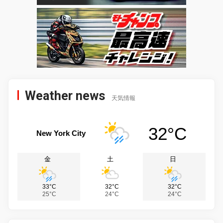
Weather news
天気情報
32°C
New York City
金
土
日
33°C
32°C
32°C
25°C
24°C
24°C