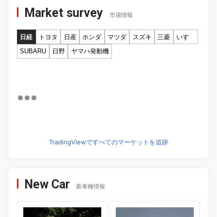
Market survey
市場情報
日経
トヨタ
日産
ホンダ
マツダ
スズキ
三菱
いすゞ
SUBARU
日野
ヤマハ発動機
TradingViewですべてのマーケットを追跡
New Car
新車種情報