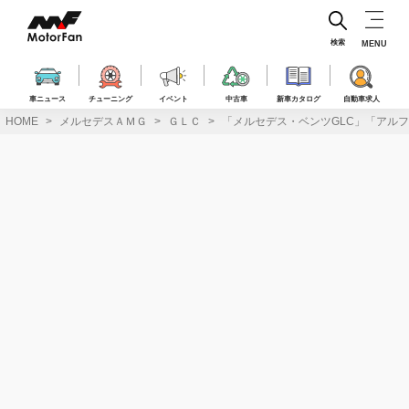
コ
ン
テ
検索
MENU
ン
ツ
へ
車ニュース
チューニング
イベント
中古車
新車カタログ
自動車求人
ス
HOME
メルセデスＡＭＧ
ＧＬＣ
「メルセデス・ベンツGLC」「アルファ
キ
ッ
プ