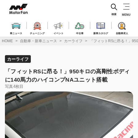
コ
ン
テ
検索
MENU
ン
ツ
へ
車ニュース
チューニング
イベント
中古車
新車カタログ
自動車求人
ス
HOME
自動車・新車ニュース
カーライフ
「フィットRSに昂る！」95
キ
ッ
プ
カーライフ
「フィットRSに昂る！」950キロの高剛性ボディ
に140馬力のハイコンプNAユニット搭載
写真4枚目