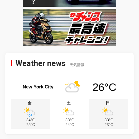
Weather news
天気情報
26°C
New York City
金
土
日
34°C
33°C
33°C
25°C
24°C
23°C