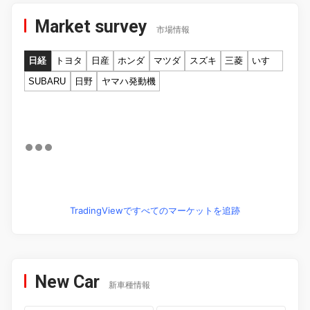
Market survey
市場情報
日経
トヨタ
日産
ホンダ
マツダ
スズキ
三菱
いすゞ
SUBARU
日野
ヤマハ発動機
TradingViewですべてのマーケットを追跡
New Car
新車種情報