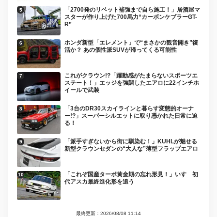
「2700発のリベット補強まで自ら施工！」居酒屋マ
スターが作り上げた700馬力“カーボンケブラーGT-
R”
ホンダ新型「エレメント」で“まさかの観音開き”復
活か？ あの個性派SUVが帰ってくる可能性
これがクラウン!?「躍動感がたまらないスポーツエ
ステート！」エッジを強調したエアロに22インチホ
イールで武装
「3台のDR30スカイラインと暮らす変態的オーナ
ー!?」スーパーシルエットに取り憑かれた日常に迫
る！
「派手すぎないから街に馴染む！」KUHLが魅せる
新型クラウンセダンの“大人な”薄型フラップエアロ
「これぞ国産ターボ黄金期の忘れ形見！」いすゞ初
代アスカ最終進化形を追う
最終更新：2026/08/08 11:14