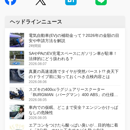
ヘッドラインニュース
電気自動車(EV)の補助金って？2026年の金額の目
安や申請方法を解説
2時間前
SAやPAのEV充電スペースにガソリン車が駐車！
法律的にどう扱われる？
2026.08.07
真夏の高速道路でタイヤが突然バースト!? 炎天下
のドライブ前に知っておくべき点検内容とは
2026.08.06
スズキの400ccラグジュアリースクーター
「BURGMAN（バーグマン）400 ABS」の仕様を
変更し、8月18日に発売
2026.08.05
車内での仮眠、どこまで安全？エンジンかけっぱ
なしの危険性
2026.08.05
エアコンをつけたら酸っぱい臭いが…目的地に着