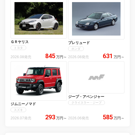
ＧＲヤリス
プレリュード
トヨタ
ホンダ
845
631
2026.08発売
万円
～
2026.08発売
万円
～
ジープ・アベンジャー
クライスラー・ジープ
ジムニーノマド
スズキ
293
585
2026.07発売
万円
～
2026.06発売
万円
～