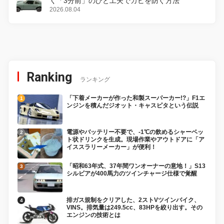
く「3分前」のひと工夫でカビを防ぐ方法
2026.08.04
Ranking
ランキング
「下着メーカーが作った和製スーパーカー!?」F1エ
ンジンを積んだジオット・キャスピタという伝説
電源やバッテリー不要で、-1℃の飲めるシャーベッ
ト状ドリンクを生成。現場作業やアウトドアに「ア
イススラリーメーカー」が便利！
「昭和63年式、37年間ワンオーナーの意地！」S13
シルビアが400馬力のツインチャージ仕様で覚醒
排ガス規制をクリアした、2ストVツインバイク、
VINS。排気量は249.5cc、83HPを絞り出す。その
エンジンの技術とは