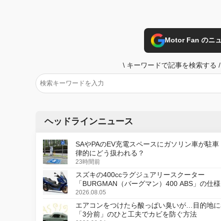
Motor Fan 
\
キーワードで記事を検索する
/
ヘッドラインニュース
SAやPAのEV充電スペースにガソリン車が駐車
律的にどう扱われる？
23時間前
スズキの400ccラグジュアリースクーター
「BURGMAN（バーグマン）400 ABS」の仕
更し、8月18日に発売
2026.08.05
エアコンをつけたら酸っぱい臭いが…目的地に
「3分前」のひと工夫でカビを防ぐ方法