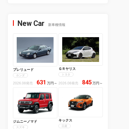
New Car
新車種情報
ＧＲヤリス
プレリュード
トヨタ
ホンダ
631
845
2026.08発売
万円
～
2026.08発売
万円
～
キックス
ジムニーノマド
日産
スズキ