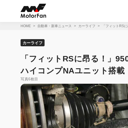
コ
ン
テ
ン
ツ
HOME
自動車・新車ニュース
カーライフ
「フィットRSに
へ
ス
キ
カーライフ
ッ
プ
「フィットRSに昂る！」95
ハイコンプNAユニット搭載
写真6枚目