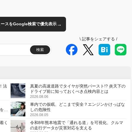
→
のニュースをGoogle検索で優先表示
\
記事をシェアする
/
検索
！法
真夏の高速道路でタイヤが突然バースト!? 炎天下の
ドライブ前に知っておくべき点検内容とは
2026.08.06
車内での仮眠、どこまで安全？エンジンかけっぱな
様を変
しの危険性
2026.08.05
着く
令和8年熊本地震で「通れる道」を可視化、クルマ
の走行データが災害対応を支える