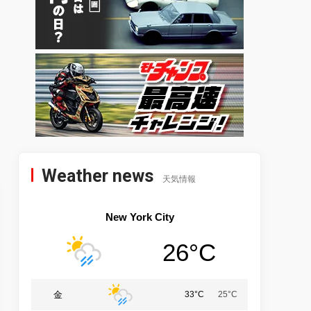
Weather news
天気情報
New York City
26°C
金
33°C
25°C