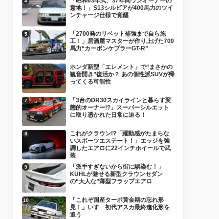
「昭和63年式、37年間ワンオーナーの
意地！」S13シルビアが400馬力のツイ
ンチャージ仕様で覚醒
「2700発のリベット補強まで自ら施
工！」居酒屋マスターが作り上げた700
馬力“カーボンケブラーGT-R”
ホンダ新型「エレメント」で“まさかの
観音開き”復活か？ あの個性派SUVが帰
ってくる可能性
「3台のDR30スカイラインと暮らす変
態的オーナー!?」スーパーシルエット
に取り憑かれた日常に迫る！
これがクラウン!?「躍動感がたまらな
いスポーツエステート！」エッジを強
調したエアロに22インチホイールで武
装
「派手すぎないから街に馴染む！」
KUHLが魅せる新型クラウンセダン
の“大人な”薄型フラップエアロ
「これぞ国産ターボ黄金期の忘れ形
見！」いすゞ初代アスカ最終進化形を
追う