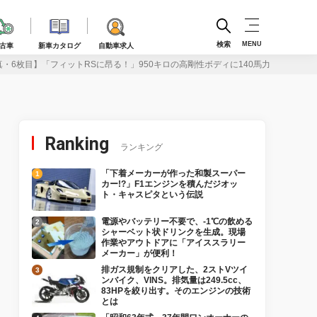
検索
MENU
古車
新車カタログ
自動車求人
真・6枚目】「フィットRSに昂る！」950キロの高剛性ボディに140馬力のハイコン
Ranking
ランキング
「下着メーカーが作った和製スーパー
カー!?」F1エンジンを積んだジオッ
ト・キャスピタという伝説
電源やバッテリー不要で、-1℃の飲める
シャーベット状ドリンクを生成。現場
作業やアウトドアに「アイススラリー
メーカー」が便利！
排ガス規制をクリアした、2ストVツイ
ンバイク、VINS。排気量は249.5cc、
83HPを絞り出す。そのエンジンの技術
とは