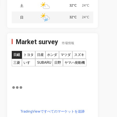
土
32°C
24°C
日
32°C
24°C
Market survey
市場情報
日経
トヨタ
日産
ホンダ
マツダ
スズキ
三菱
いすゞ
SUBARU
日野
ヤマハ発動機
TradingViewですべてのマーケットを追跡