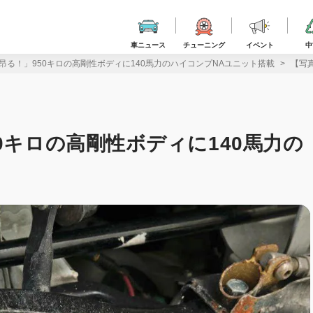
車ニュース
チューニング
イベント
中
昂る！」950キロの高剛性ボディに140馬力のハイコンプNAユニット搭載
【写
0キロの高剛性ボディに140馬力の