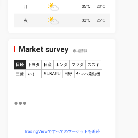
月
35°C
23°C
火
32°C
25°C
Market survey
市場情報
日経
トヨタ
日産
ホンダ
マツダ
スズキ
三菱
いすゞ
SUBARU
日野
ヤマハ発動機
TradingViewですべてのマーケットを追跡