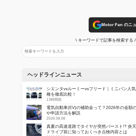
Motor Fan 
\
キーワードで記事を検索する
/
ヘッドラインニュース
シエンタvsルーミーvsフリード｜ミニバン人気
種を徹底比較！
13時間前
電気自動車(EV)の補助金って？2026年の金額
や申請方法を解説
2026.08.08
真夏の高速道路でタイヤが突然バースト!? 炎
ドライブ前に知っておくべき点検内容とは