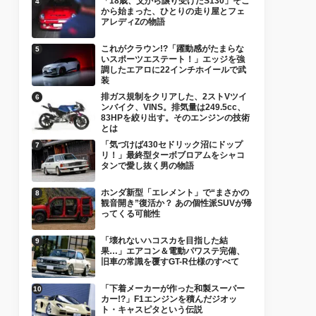
「18歳、父から譲り受けたS130」そこ
から始まった、ひとりの走り屋とフェ
アレディZの物語
これがクラウン!?「躍動感がたまらな
いスポーツエステート！」エッジを強
調したエアロに22インチホイールで武
装
排ガス規制をクリアした、2ストVツイ
ンバイク、VINS。排気量は249.5cc、
83HPを絞り出す。そのエンジンの技術
とは
「気づけば430セドリック沼にドップ
リ！」最終型ターボブロアムをシャコ
タンで愛し抜く男の物語
ホンダ新型「エレメント」で“まさかの
観音開き”復活か？ あの個性派SUVが帰
ってくる可能性
「壊れないハコスカを目指した結
果…」エアコン＆電動パワステ完備、
旧車の常識を覆すGT-R仕様のすべて
「下着メーカーが作った和製スーパー
カー!?」F1エンジンを積んだジオッ
ト・キャスピタという伝説