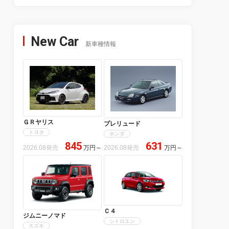
New Car
新車種情報
ＧＲヤリス
プレリュード
トヨタ
ホンダ
845
631
2026.08発売
万円
～
2026.08発売
万円
～
Ｃ４
ジムニーノマド
シトロエン
スズキ