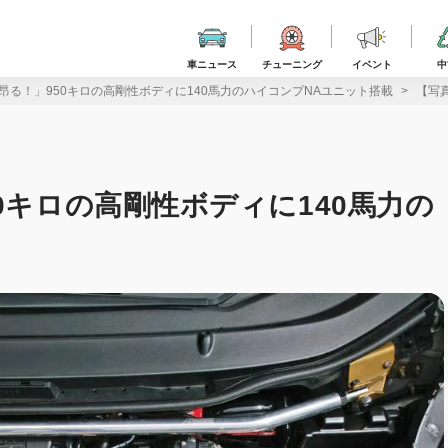
車ニュース
チューニング
イベント
中
昂る！」950キロの高剛性ボディに140馬力のハイコンプNAユニット搭載
【写
0キロの高剛性ボディに140馬力の