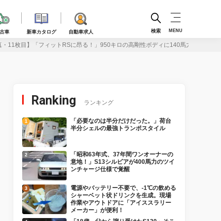
検索
MENU
古車
新車カタログ
自動車求人
真・11枚目】「フィットRSに昂る！」950キロの高剛性ボディに140馬力のハイコ
Ranking
ランキング
「必要なのは半分だけだった。」荷台
半分シェルの最強トランポスタイル
「昭和63年式、37年間ワンオーナーの
意地！」S13シルビアが400馬力のツイ
ンチャージ仕様で覚醒
電源やバッテリー不要で、-1℃の飲める
シャーベット状ドリンクを生成。現場
作業やアウトドアに「アイススラリー
メーカー」が便利！