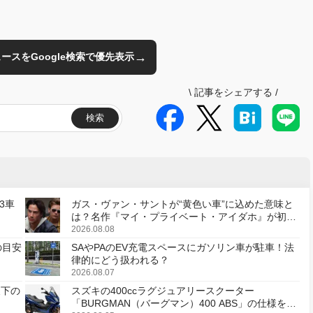
→
のニュースをGoogle検索で優先表示
\
記事をシェアする
/
検索
3車
ガス・ヴァン・サントが“黄色い車”に込めた意味と
は？名作『マイ・プライベート・アイダホ』が初の
デジタルリマスター版で復活
2026.08.08
の目安
SAやPAのEV充電スペースにガソリン車が駐車！法
律的にどう扱われる？
2026.08.07
天下の
スズキの400ccラグジュアリースクーター
「BURGMAN（バーグマン）400 ABS」の仕様を変