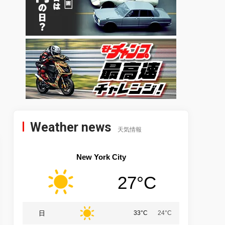
Weather news
天気情報
New York City
27°C
日
33°C
24°C