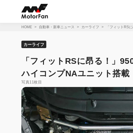
コ
ン
テ
ン
ツ
HOME
自動車・新車ニュース
カーライフ
「フィットRSに
へ
ス
キ
カーライフ
ッ
プ
「フィットRSに昂る！」95
ハイコンプNAユニット搭載
写真11枚目