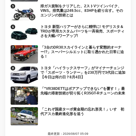
排ガス規制をクリアした、2ストVツインバイク、
VINS。排気量は249.5cc、83HPを絞り出す。その
エンジンの技術とは
トヨタ 新型ハリアーがさらに精悍に! モデリスタ＆
TRDが専用カスタムパーツを一斉発売、スポーティ
さを大幅パワーアップ!
「3台のDR30スカイラインと暮らす変態的オーナ
ー!?」スーパーシルエットに取り憑かれた日常に迫
る！
トヨタ「ハイラックスサーフ」がマイナーチェンジ
で「スポーツ・ランナー」を230万円で3代目に追加
【今日は何の日？8月4日】
「”VR38DETTはボアアップできない”を覆す！」最
先端の溶射技術が切り拓くR35GT-Rチューンの未来
「これぞ国産ターボ黄金期の忘れ形見！」いすゞ初
代アスカ最終進化形を追う
最終更新：2026/08/07 05:09