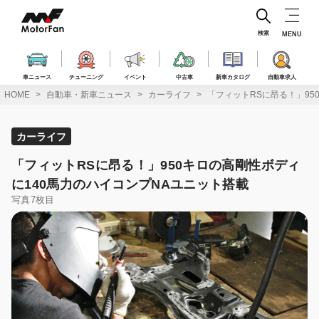
コ
ン
テ
検索
MENU
ン
ツ
へ
車ニュース
チューニング
イベント
中古車
新車カタログ
自動車求人
ス
HOME
自動車・新車ニュース
カーライフ
「フィットRSに昂る！」95
キ
ッ
プ
カーライフ
「フィットRSに昂る！」950キロの高剛性ボディ
に140馬力のハイコンプNAユニット搭載
写真7枚目