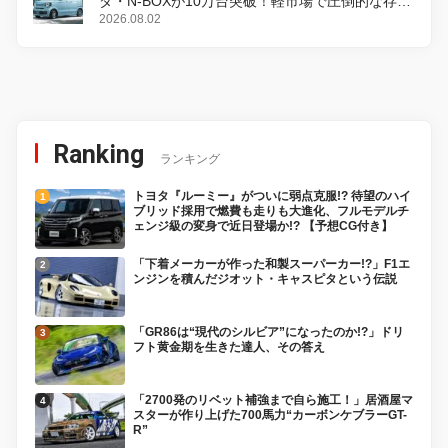
ダ・N-BOXが10万台突破！軽市場で圧倒的な存在
感
2026.08.02
Ranking
ランキング
トヨタ『ルーミー』がついに弱点克服!? 待望のハイ
ブリッド採用で燃費も走りも大進化、フルモデルチ
ェンジ級の変身で近日登場か!? 【予想CG付き】
「下着メーカーが作った和製スーパーカー!?」F1エ
ンジンを積んだジオット・キャスピタという伝説
「GR86は“現代のシルビア”になったのか!?」ドリ
フト黄金期を生きた達人、その答え
「2700発のリベット補強まで自ら施工！」居酒屋マ
スターが作り上げた700馬力“カーボンケブラーGT-
R”