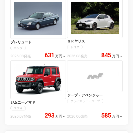
ＧＲヤリス
プレリュード
トヨタ
ホンダ
631
845
2026.08発売
万円
～
2026.08発売
万円
～
ジープ・アベンジャー
クライスラー・ジープ
ジムニーノマド
スズキ
293
585
2026.07発売
万円
～
2026.06発売
万円
～