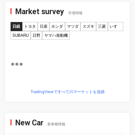
Market survey
市場情報
日経
トヨタ
日産
ホンダ
マツダ
スズキ
三菱
いすゞ
SUBARU
日野
ヤマハ発動機
TradingViewですべてのマーケットを追跡
New Car
新車種情報