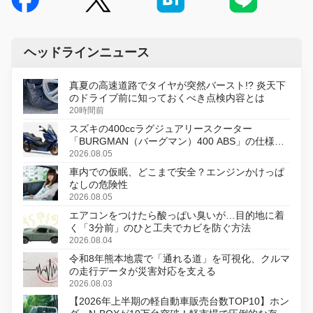
ヘッドラインニュース
真夏の高速道路でタイヤが突然バースト!? 炎天下
のドライブ前に知っておくべき点検内容とは
20時間前
スズキの400ccラグジュアリースクーター
「BURGMAN（バーグマン）400 ABS」の仕様を
変更し、8月18日に発売
2026.08.05
車内での仮眠、どこまで安全？エンジンかけっぱ
なしの危険性
2026.08.05
エアコンをつけたら酸っぱい臭いが…目的地に着
く「3分前」のひと工夫でカビを防ぐ方法
2026.08.04
令和8年熊本地震で「通れる道」を可視化、クルマ
の走行データが災害対応を支える
2026.08.03
【2026年上半期の軽自動車販売台数TOP10】ホン